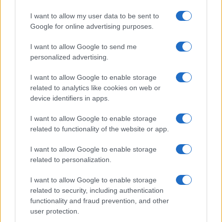
I want to allow my user data to be sent to
Google for online advertising purposes.
I want to allow Google to send me
personalized advertising.
I want to allow Google to enable storage
related to analytics like cookies on web or
device identifiers in apps.
I want to allow Google to enable storage
related to functionality of the website or app.
I want to allow Google to enable storage
related to personalization.
I want to allow Google to enable storage
related to security, including authentication
functionality and fraud prevention, and other
user protection.