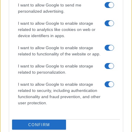
I want to allow Google to send me
personalized advertising.
I want to allow Google to enable storage
related to analytics like cookies on web or
device identifiers in apps.
I want to allow Google to enable storage
related to functionality of the website or app.
I want to allow Google to enable storage
related to personalization.
I want to allow Google to enable storage
related to security, including authentication
functionality and fraud prevention, and other
user protection.
CONFIRM