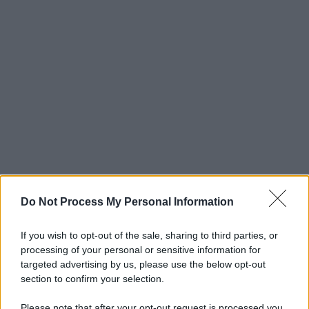
Do Not Process My Personal Information
If you wish to opt-out of the sale, sharing to third parties, or
processing of your personal or sensitive information for
targeted advertising by us, please use the below opt-out
section to confirm your selection.
Please note that after your opt-out request is processed you