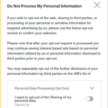
Do Not Process My Personal Information
If you wish to opt-out of the sale, sharing to third parties, or
processing of your personal or sensitive information for
targeted advertising by us, please use the below opt-out
section to confirm your selection.
Please note that after your opt-out request is processed you
may continue seeing interest-based ads based on personal
information utilized by us or personal information disclosed to
third parties prior to your opt-out.
You may separately opt-out of the further disclosure of your
personal information by third parties on the IAB’s list of
downstream participants.
Personal Data Processing Opt Outs
This information may also be disclosed by us to third parties
on the IAB’s List of Downstream Participants that may further
I want to opt-out of the Sharing of my
disclose it to other third parties.
personal data.
Opted In
Please note that this website/app uses one or more Google