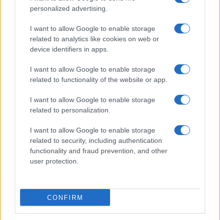
personalized advertising.
I want to allow Google to enable storage
related to analytics like cookies on web or
device identifiers in apps.
I want to allow Google to enable storage
related to functionality of the website or app.
I want to allow Google to enable storage
related to personalization.
I want to allow Google to enable storage
related to security, including authentication
functionality and fraud prevention, and other
user protection.
CONFIRM