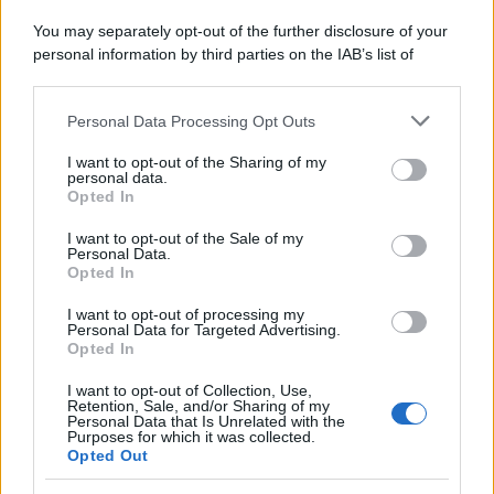
You may separately opt-out of the further disclosure of your
personal information by third parties on the IAB’s list of
downstream participants.
Personal Data Processing Opt Outs
This information may also be disclosed by us to third parties
on the IAB’s List of Downstream Participants that may further
I want to opt-out of the Sharing of my
disclose it to other third parties.
personal data.
Opted In
Please note that this website/app uses one or more Google
services and may gather and store information including but
I want to opt-out of the Sale of my
Personal Data.
not limited to your visit or usage behaviour. You may click to
Opted In
grant or deny consent to Google and its third-party tags to
use your data for below specified purposes in below Google
I want to opt-out of processing my
consent section.
Personal Data for Targeted Advertising.
Opted In
I want to opt-out of Collection, Use,
Retention, Sale, and/or Sharing of my
Personal Data that Is Unrelated with the
Purposes for which it was collected.
Opted Out