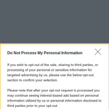
Do Not Process My Personal Information
If you wish to opt-out of the sale, sharing to third parties, or
processing of your personal or sensitive information for
targeted advertising by us, please use the below opt-out
section to confirm your selection.
Please note that after your opt-out request is processed you
may continue seeing interest-based ads based on personal
information utilized by us or personal information disclosed to
third parties prior to your opt-out.