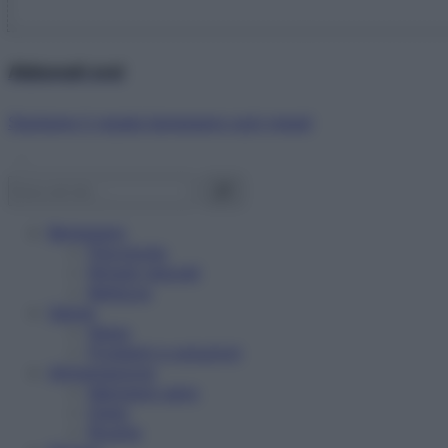
Abbonati ora!
Starbene ti regala benessere ogni mese!
Benessere
Psicologia
Rimedi naturali
Bellezza
Salute
News
Problemi e soluzioni
Alimentazione
Mangiare sano
Diete
Ricette