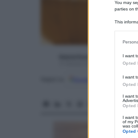
You may sepa
parties on t
This informa
Participants
Please note
Persona
information 
deny consent
I want t
Roberta Piazza
in below Go
Opted 
15 Febbraio 2016 – Lettura 3 minuti
I want t
Google
Discover
Fon
Seguici su
Opted 
I want 
Advertis
Opted 
I want t
of my P
was col
Opted 