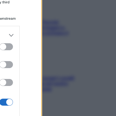
 third
Downstream
Fame dopo cena? Perché
succede e 6 snack leggeri e
appetitosi che non rovinano il
er and store
sonno
to grant or
ed purposes
Non solo Maldive: scopri i coralli
che si nascondono nel nostro
Mediterraneo (e come
proteggerli)