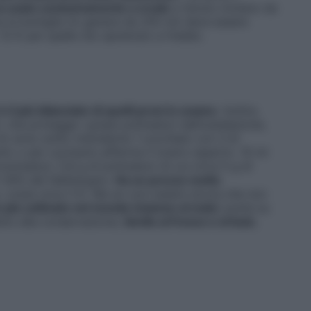
a usato esclusivamente a crudo
e tenuto lontano da
ta la bottiglia (in genere da 250 ml) deve essere
o: 12 € per quello bio spremuto a freddo.
 più bilanciato di quelli presi in esame
. Inoltre,
che protegge i grassi polinsaturi dall’ossidazione,
Io sono solito miscelarne 1 cucchiaio con 3 di
nto o per cucinare»
,afferma il nostro esperto. 10 ml
oinsaturi, 5,8 g di polinsaturi di cui circa 5 g di
5-30% del fabbisogno.
Ha un prezzo molto
ro, costa circa 3 €. Ma se vuoi essere sicura che non
m più coltivato nel mondo insieme al mais
) punta su
anto alla conservazione,
tienilo al fresco e al buio
,