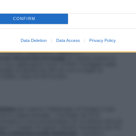
one dell’
Università degli studi di Milano
.
CONFIRM
chiaio da 10 ml fornisce: 1 g di grassi saturi, 1 g di
irca 2 g di Omega 3 e 5,5 g di Omega 6. Tra i 3 oli
Data Deletion
Data Access
Privacy Policy
ù durante la cottura. «
Utilizzalo a crudo per condire
.
«E se vuoi migliorarne il sapore e il
 con 30 g di semi di canapa
(in vendita sempre al
 3 g e aggiungerai un po’ di fibre. Proteggilo dalla
ttiglia (in genere da 250 ml) con un foglio di
freddo, costa 15-16 € al litro.
tariane
per coprire il fabbisogno di Omega 3 (che
bi di origine animale). 1 cucchiaio da 10 ml
noinsaturi e 5,6 g di polinsaturi (di cui almeno 4,6 g di
ga 3: il doppio di quanto ritenuto necessario per chi
 lino si deteriora molto facilmente
», avverte il