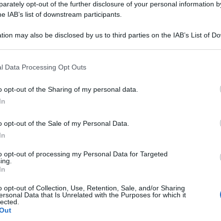
rately opt-out of the further disclosure of your personal information by
he IAB’s list of downstream participants.
tion may also be disclosed by us to third parties on the IAB’s List of 
 that may further disclose it to other third parties.
 that this website/app uses one or more Google services and may gath
l Data Processing Opt Outs
including but not limited to your visit or usage behaviour. You may click 
 to Google and its third-party tags to use your data for below specifi
o opt-out of the Sharing of my personal data.
ogle consent section.
In
o opt-out of the Sale of my Personal Data.
ti preferite
In
to opt-out of processing my Personal Data for Targeted
ing.
In
o opt-out of Collection, Use, Retention, Sale, and/or Sharing
ersonal Data that Is Unrelated with the Purposes for which it
lected.
Out