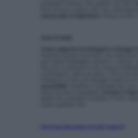
professor Cestaro. Per questo non solo
v
fonti di luce e calore. Ma, una volta aper
conservato in frigorifero
. Prezzo al litr
OLIO DI SOIA
Come rapporto tra Omega 6 e Omega 3 è il
venendo spesso arricchito con vitamina E, 
può essere impiegato anche in cottura. «
olio
evo e utilizzare il mix come condime
contengono: 1,65 g di saturi, 2,55 g di mon
Omega 6 e 0,55 g di Omega 3 (pari al 2
accessibile
. Venduto in bottiglie da 1 lit
derivi da semi transgenici (
la soia è l’Og
quello bio pressato a freddo (7-8 €). Qu
come qualsiasi olio.
Fai la tua domanda ai nostri esperti