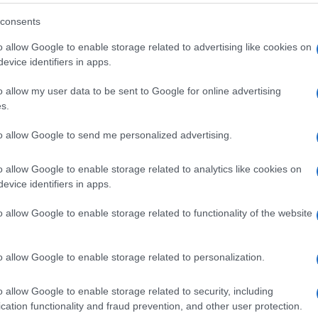
consents
o allow Google to enable storage related to advertising like cookies on
evice identifiers in apps.
o allow my user data to be sent to Google for online advertising
s.
to allow Google to send me personalized advertising.
o allow Google to enable storage related to analytics like cookies on
evice identifiers in apps.
o allow Google to enable storage related to functionality of the website
solo su
internet
e nei negozi di alimenti naturali o
 anche dalla
grande distribuzione
e campeggiano
o allow Google to enable storage related to personalization.
 tradizionali ottenuti dalle olive o dai semi vari. Il
i polinsaturi che
fanno bene al cuore e al cervello
): in
merne 4 g. Ma ne forniscono davvero quantità
o allow Google to enable storage related to security, including
or
Benvenuto Cestaro
, direttore della Scuola di
cation functionality and fraud prevention, and other user protection.