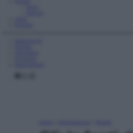
Fitness
Sport
Esercizi
Video
Podcast
Medicina AZ
Farmaci
Calcolatori
Oroscopo
Abbonamenti
Facebook
X
Instagram
Home
»
Alimentazione
»
Ricette