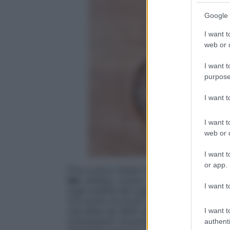
Google 
I want t
web or d
I want t
purpose
I want 
I want t
web or d
I want t
or app.
Fino a poco tempo fa potevi acquistarli 
bio
. Adesso, invece, sono stati sdoganati
I want t
sugli scaffali del super, accanto ai prodotti
loro punto di forza? Gli
Omega 3
(i grass
una dieta da 1800 calorie dovremmo assu
I want t
interessanti? Scopriamolo con il profess
authenti