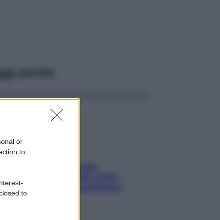
ggi anche
sonal or
ection to
Capelli spezzati lungo
l’attaccatura? Scopri come
nterest-
risolvere l’annoso problema
closed to