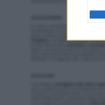
Specializzazione in scienza dell’alimentazi
OLIO DI CANAPA
È il meno conosciuto dai consumatori. 1 cuc
monoinsaturi e 8 g di polinsaturi, di cui c
presi in esame è quello che si ossida di pi
l’insalata»,
consiglia il professor Cestaro
profilo nutrizionale,
miscelane 1 cucchiaio
super): porterai la quota di monoinsaturi a
luce e da fonti di calore avvolgendo la bo
alluminio o di stagnola
. Bio, e spremuto a 
OLIO DI LINO
È da sempre
consigliato nelle diete vege
sono contenuti quasi esclusivamente nei ci
fornisce 1,1 g di grassi saturi, 2,6 g di mo
acido alfalinolenico, precursore degli Ome
non mangia né carne né pesce.
«L’olio di