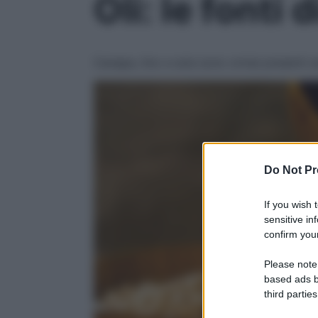
Oli: le fonti
Canapa, lino e soia sono ormai presenti a
Do Not Pr
If you wish 
sensitive in
confirm your
Please note
based ads b
third parties