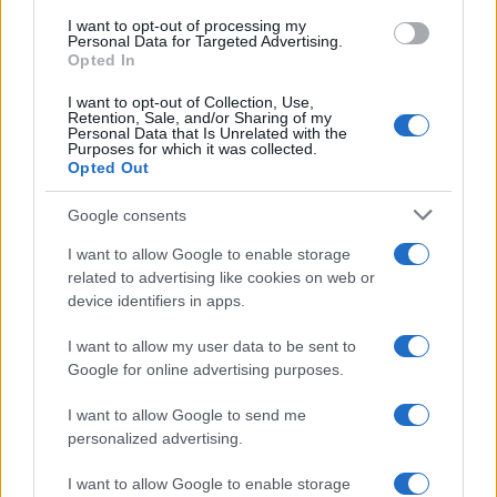
use your data for below specified purposes in below Google
I want to opt-out of processing my
consent section.
Personal Data for Targeted Advertising.
Opted In
I want to opt-out of Collection, Use,
Retention, Sale, and/or Sharing of my
Personal Data that Is Unrelated with the
Purposes for which it was collected.
Opted Out
Google consents
I want to allow Google to enable storage
related to advertising like cookies on web or
device identifiers in apps.
I want to allow my user data to be sent to
Google for online advertising purposes.
I want to allow Google to send me
personalized advertising.
I want to allow Google to enable storage