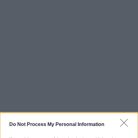
Do Not Process My Personal Information