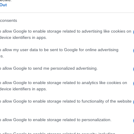
 quella in bottiglia (preferita dalla maggior parte degli
Out
porta. L’essenziale, per stare bene, è innanzitutto
consents
i
, biologa nutrizionista e ricercatrice della
o allow Google to enable storage related to advertising like cookies on
nte che il nostro corpo perda poco più del 20% delle
evice identifiers in apps.
 rischio di morte
». L’acqua è alla base della
ette lo spostamento degli ormoni e dei
o allow my user data to be sent to Google for online advertising
pale dei nostri fluidi corporei (da quello oculare a
s.
, è il mezzo per
portare nutrimento ai vari organi
ed
to allow Google to send me personalized advertising.
toressa Dogliotti, «il metabolismo rallenta e
il
are scende
, favorendo la comparsa di molte malattie
o allow Google to enable storage related to analytics like cookies on
 lo stesso motivo (la riduzione dei liquidi
evice identifiers in apps.
trebbero chiudersi o restringersi
per garantire il
nseguenza (possibile, non inevitabile) di un aumento
o allow Google to enable storage related to functionality of the website
o allow Google to enable storage related to personalization.
SETE
o allow Google to enable storage related to security, including