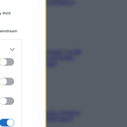
appetitosi che non rovinano il
sonno
 third
Downstream
er and store
Non solo Maldive: scopri i coralli
to grant or
che si nascondono nel nostro
ed purposes
Mediterraneo (e come
proteggerli)
In menopausa il rischio d’infarto
aumenta: è ora di rinforzare il
cuore