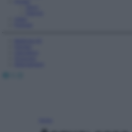
Fitness
Sport
Esercizi
Video
Podcast
Medicina AZ
Farmaci
Calcolatori
Oroscopo
Abbonamenti
Facebook
X
Instagram
Home