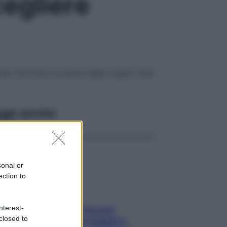
egliere
li, favorisce la salute degli organi vitali
ggi anche
sonal or
ection to
nterest-
Fame dopo cena? Perché
closed to
succede e 6 snack leggeri e