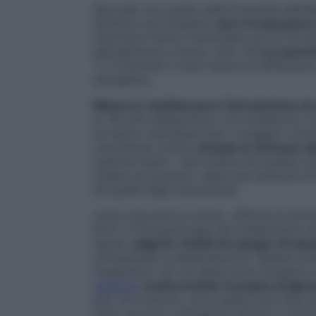
Secondo uno studio dell’Università dell’Il
Nutrition and Dietetics
bere fa assumere
ricercatori hanno intervistato più di 18 m
abitualmente e hanno visto che
un aument
1 a 3 bicchieri in più) faceva la differen
energetico.
Minore è risultata pure l’introduzione d
di 78-235 milligrammi) e di colesterolo (c
ne hanno individuati due: il maggior cons
zuccherate; inoltre
riempie lo stomaco d
qualche snack. I dati emersi da questa ri
vedere se possono valere per persone di
da quella degli statunitensi.
«Una cosa però è certa», afferma la dot
Ph.D. in Fisiopatologia del metabolismo al
liquidi,
salgono i livelli nel sangue di va
compensare la disidratazione. Questa so
l’organismo non ne abbia alcun bisogno) e
glicemia
,
trasformando il surplus di gluc
più). Al contrario, se le cellule sono ben 
riesci (se non a dimagrire) almeno a mant