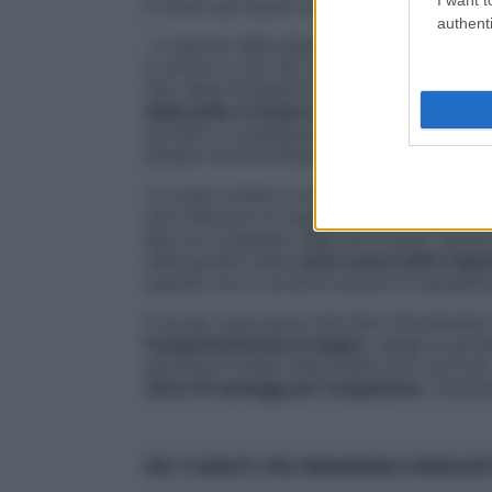
È molto più facile resistere alla mancanza
authenti
«I sintomi della disidratazione sono chiar
è scritto in uno dei quaderni
La salute in 
sito della Fondazione Veronesi (fondazion
della pelle e torpore
sono solo i primi seg
portare a conseguenze molto gravi, compr
sempre la dottoressa Dogliotti.
«Il corpo umano è dotato di
meccanismi d
che inducono la maggior parte di noi a rein
Ma con il passare degli anni questi sensori
nelle grandi vene)
sono meno attivi rispe
quando non si avverte ancora la sensazio
E se per caso pensi che fare rifornimento d
frequentemente in bagno
, sbagli di gr
giornata è infatti importante non solo pe
serie di vantaggi per l’organismo
. Scopri
PIÙ TI IDRATI, PIÙ DIMAGRISCI (PERC