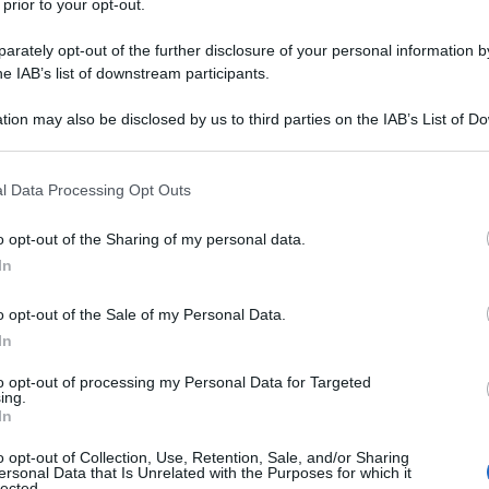
 prior to your opt-out.
rately opt-out of the further disclosure of your personal information by
he IAB’s list of downstream participants.
tion may also be disclosed by us to third parties on the IAB’s List of 
 that may further disclose it to other third parties.
 that this website/app uses one or more Google services and may gath
l Data Processing Opt Outs
including but not limited to your visit or usage behaviour. You may click 
 to Google and its third-party tags to use your data for below specifi
o opt-out of the Sharing of my personal data.
ogle consent section.
In
ti preferite
o opt-out of the Sale of my Personal Data.
In
to opt-out of processing my Personal Data for Targeted
ing.
In
o opt-out of Collection, Use, Retention, Sale, and/or Sharing
ersonal Data that Is Unrelated with the Purposes for which it
 nostro organismo dovremmo
bere ogni giorno almeno
lected.