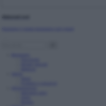
Abbonati ora!
Starbene ti regala benessere ogni mese!
Benessere
Psicologia
Rimedi naturali
Bellezza
Salute
News
Problemi e soluzioni
Alimentazione
Mangiare sano
Diete
Ricette