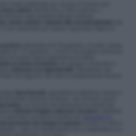
linois (Usa) pubblicato sul
Journal of Human and
 meno calorie
(da 69 fino a 206 al giorno). I
ila persone sulla quantità d’acqua assunta
o, anche minimo, rispetto alle normali abitudini
(da
za. E non solamente per quanto riguardava l’apporto
i zucchero
(diminuita di 6-18 grammi), di sodio (scesa
alata di 7-21 grammi). I motivi? Gli studiosi americani
umo di acqua riduce l’assunzione di bibite
ando un senso di sazietà
che spinge a rinunciare a
cerca
andranno ora approfonditi
. Soprattutto per
 Paesi che seguono una dieta completamente diversa
toressa
Sara Farnetti
, specialista in Medicina interna e
l’Università Cattolica di Roma. «Se introduci pochi
sopressina
, un ormone che diminuisce la diuresi per
stanza
stimola il fegato a liberare zucchero
(sebbene
 il pancreas a produrre insulina per
abbassare la
osio presente nel sangue in grasso
(ovvero in chili in
idratate, i valori di vasopressina non si impennano e tu
enere facilmente il tuo peso».