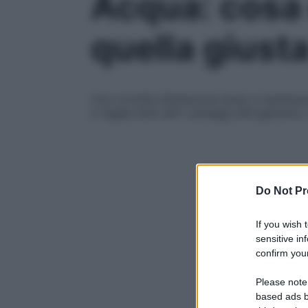
Acqua: cosa 
quella giust
Una corretta idratazione aiuta a mantenere l
e regala tanti altri vantaggi all’organism
Do Not Pr
If you wish 
sensitive in
confirm your
Please note
based ads b