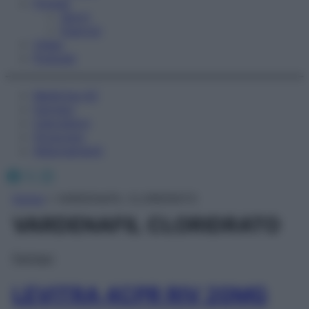
Fitness
Sport
Esercizi
Video
Podcast
Medicina AZ
Farmaci
Calcolatori
Oroscopo
Abbonamenti
Facebook
X
Instagram
Home
»
VARDENAFIL CLORIDRATO
VARDENAFIL CLORIDRATO
Farmaci
LEVITRA 4CPR RIV 20MG