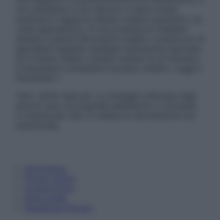
non intendono e non devono in alcun modo
sostituire il rapporto diretto medico-paziente o la
visita specialistica. Si raccomanda di chiedere
sempre il parere del proprio medico curante e/o di
specialisti riguardo qualsiasi indicazione riportata.
Se si hanno dubbi o quesiti sull’uso di un farmaco
è necessario contattare il proprio medico. Leggi il
Disclaimer »
Tutti i diritti riservati. Le immagini utilizzate negli
articoli sono di proprietà dell’editore o concesse
in licenza per l’uso. È vietata la riproduzione non
autorizzata.
Informativa
Privacy Policy
Cookie Policy
Note Legali
Preferenze Privacy