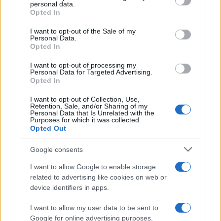
disclose it to other third parties.
personal data.
Opted In
Please note that this website/app uses one or more Google
services and may gather and store information including but
I want to opt-out of the Sale of my
Personal Data.
not limited to your visit or usage behaviour. You may click to
Opted In
grant or deny consent to Google and its third-party tags to
use your data for below specified purposes in below Google
I want to opt-out of processing my
consent section.
Personal Data for Targeted Advertising.
Opted In
I want to opt-out of Collection, Use,
Retention, Sale, and/or Sharing of my
Personal Data that Is Unrelated with the
Purposes for which it was collected.
Opted Out
Google consents
I want to allow Google to enable storage
related to advertising like cookies on web or
device identifiers in apps.
I want to allow my user data to be sent to
Google for online advertising purposes.