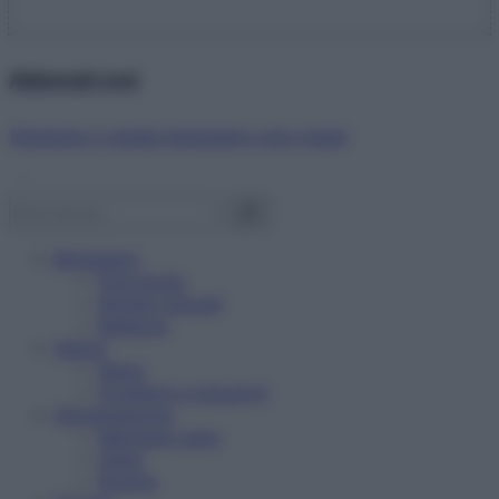
Abbonati ora!
Starbene ti regala benessere ogni mese!
Benessere
Psicologia
Rimedi naturali
Bellezza
Salute
News
Problemi e soluzioni
Alimentazione
Mangiare sano
Diete
Ricette