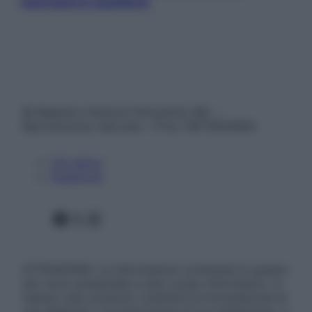
riportarla in equilibrio
© Belpietro Edizioni Periodiche SRL –
Riproduzione riservata – P.Iva 13673600964
Chi siamo
Pubblicità
Facebook
X
Instagram
ATTENZIONE: Le informazioni contenute in questo
sito sono presentate a solo scopo informativo, in
nessun caso possono costituire la formulazione di
una diagnosi o la prescrizione di un trattamento, e