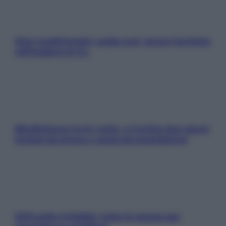
Aria condizionata: usala così, senza rischiare
raffreddore & Co.
Mindfulness tra le vette: a Cortina due giorni
lontani da stress e ansia da smartphone
SOS pelle irritabile: tutte le mosse per