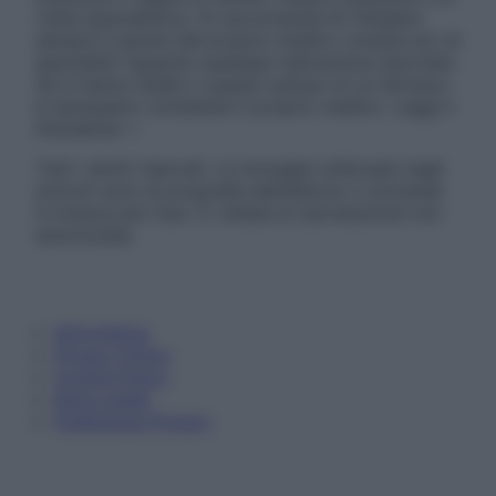
visita specialistica. Si raccomanda di chiedere
sempre il parere del proprio medico curante e/o di
specialisti riguardo qualsiasi indicazione riportata.
Se si hanno dubbi o quesiti sull’uso di un farmaco
è necessario contattare il proprio medico. Leggi il
Disclaimer »
Tutti i diritti riservati. Le immagini utilizzate negli
articoli sono di proprietà dell’editore o concesse
in licenza per l’uso. È vietata la riproduzione non
autorizzata.
Informativa
Privacy Policy
Cookie Policy
Note Legali
Preferenze Privacy