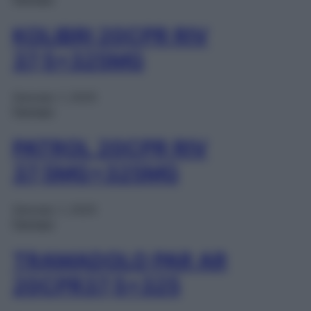
KOLIBRI 20CPR RIV
37,5+325MG
Gennaio 1, 2025
Farmaci
PATROL 20CPR RIV
37,5MG+325MG
Gennaio 1, 2025
Farmaci
TRAMADOLO PAR AR
20CPR37,5+325