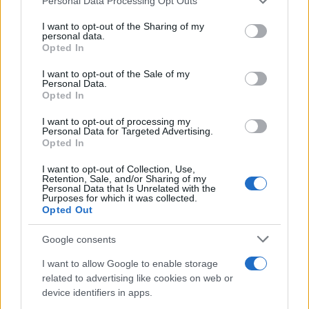
Personal Data Processing Opt Outs
This information may also be disclosed by us to third parties
on the IAB’s List of Downstream Participants that may further
I want to opt-out of the Sharing of my
disclose it to other third parties.
personal data.
Opted In
Please note that this website/app uses one or more Google
services and may gather and store information including but
I want to opt-out of the Sale of my
Personal Data.
not limited to your visit or usage behaviour. You may click to
Opted In
grant or deny consent to Google and its third-party tags to
use your data for below specified purposes in below Google
I want to opt-out of processing my
consent section.
Personal Data for Targeted Advertising.
Opted In
I want to opt-out of Collection, Use,
Retention, Sale, and/or Sharing of my
Personal Data that Is Unrelated with the
Purposes for which it was collected.
Opted Out
Google consents
I want to allow Google to enable storage
related to advertising like cookies on web or
device identifiers in apps.