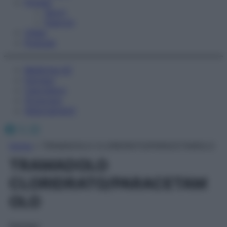
Fitness
Sport
Esercizi
Video
Podcast
Medicina AZ
Farmaci
Calcolatori
Oroscopo
Abbonamenti
Facebook
X
Instagram
Home
»
TRAMADOLO CLORIDRATO/PARACETAMOLO
TRAMADOLO
CLORIDRATO/PARACETAM
OLO
Farmaci