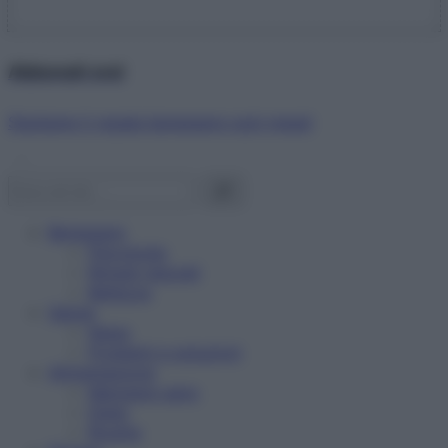
Abbonati ora!
Starbene ti regala benessere ogni mese!
Benessere
Psicologia
Rimedi naturali
Bellezza
Salute
News
Problemi e soluzioni
Alimentazione
Mangiare sano
Diete
Ricette