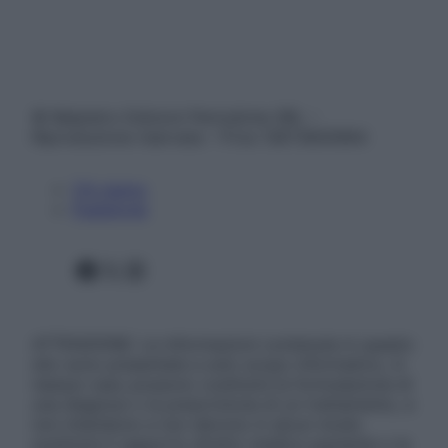
© Belpietro Edizioni Periodiche SRL –
Riproduzione riservata – P.Iva 13673600964
Chi siamo
Pubblicità
Facebook
X
Instagram
ATTENZIONE: Le informazioni contenute in questo
sito sono presentate a solo scopo informativo, in
nessun caso possono costituire la formulazione di
una diagnosi o la prescrizione di un trattamento, e
non intendono e non devono in alcun modo
sostituire il rapporto diretto medico-paziente o la