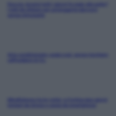
Doccia, lavarsi tutti i giorni fa male alla pelle?
I miti da sfatare per proteggerla davvero
senza stressarla
Aria condizionata: usala così, senza rischiare
raffreddore & Co.
Mindfulness tra le vette: a Cortina due giorni
lontani da stress e ansia da smartphone