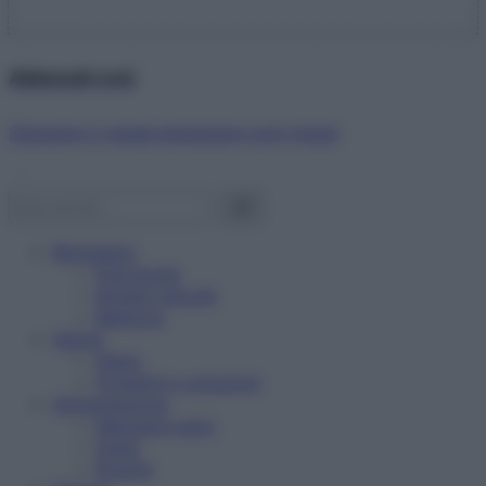
Abbonati ora!
Starbene ti regala benessere ogni mese!
Benessere
Psicologia
Rimedi naturali
Bellezza
Salute
News
Problemi e soluzioni
Alimentazione
Mangiare sano
Diete
Ricette