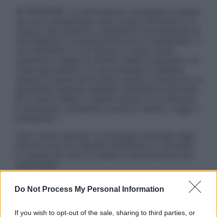
ATTENZIONE: Le informazioni contenute in questo
sito sono presentate a solo scopo informativo, in
nessun caso possono costituire la formulazione di
una diagnosi o la prescrizione di un trattamento, e
non intendono e non devono in alcun modo
sostituire il rapporto diretto medico-paziente o la
visita specialistica. Si raccomanda di chiedere
sempre il parere del proprio medico curante e/o di
specialisti riguardo qualsiasi indicazione riportata.
Se si hanno dubbi o quesiti sull’uso di un farmaco
è necessario contattare il proprio medico. Leggi il
Disclaimer »
Tutti i diritti riservati. Le immagini utilizzate negli
articoli sono di proprietà dell’editore o concesse
in licenza per l’uso. È vietata la riproduzione non
autorizzata.
Do Not Process My Personal Information
Informativa
If you wish to opt-out of the sale, sharing to third parties, or
Privacy Policy