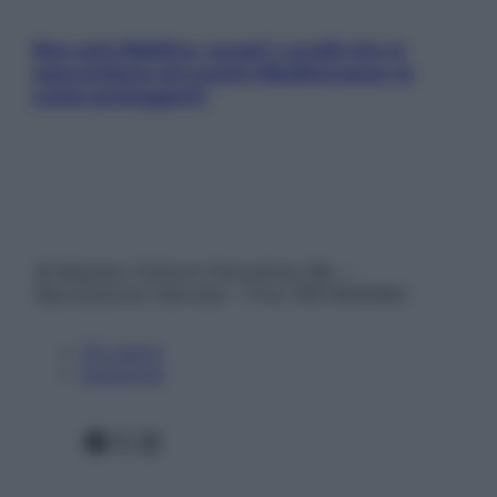
Non solo Maldive: scopri i coralli che si
nascondono nel nostro Mediterraneo (e
come proteggerli)
© Belpietro Edizioni Periodiche SRL –
Riproduzione riservata – P.Iva 13673600964
Chi siamo
Pubblicità
Facebook
X
Instagram