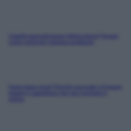
Capelli spezzati lungo l’attaccatura? Scopri
come risolvere l’annoso problema
Fame dopo cena? Perché succede e 6 snack
leggeri e appetitosi che non rovinano il
sonno