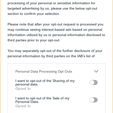
processing of your personal or sensitive information for
Cookie Policy
targeted advertising by us, please use the below opt-out
Note Legali
section to confirm your selection.
Preferenze Privacy
Please note that after your opt-out request is processed you
may continue seeing interest-based ads based on personal
information utilized by us or personal information disclosed to
third parties prior to your opt-out.
You may separately opt-out of the further disclosure of your
personal information by third parties on the IAB’s list of
downstream participants.
Personal Data Processing Opt Outs
This information may also be disclosed by us to third parties
on the IAB’s List of Downstream Participants that may further
I want to opt-out of the Sharing of my
disclose it to other third parties.
personal data.
Opted In
Please note that this website/app uses one or more Google
services and may gather and store information including but
I want to opt-out of the Sale of my
Personal Data.
not limited to your visit or usage behaviour. You may click to
Opted In
grant or deny consent to Google and its third-party tags to
use your data for below specified purposes in below Google