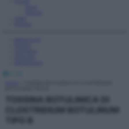
Fitness
Sport
Esercizi
Video
Podcast
Medicina AZ
Farmaci
Calcolatori
Oroscopo
Abbonamenti
Facebook
X
Instagram
Home
»
TOSSINA BOTULINICA DI CLOSTRIDIUM
BOTULINUM TIPO B
TOSSINA BOTULINICA DI
CLOSTRIDIUM BOTULINUM
TIPO B