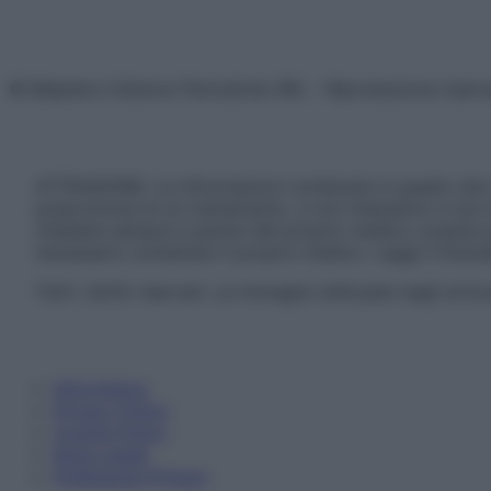
© Belpietro Edizioni Periodiche SRL – Riproduzione riser
ATTENZIONE: Le informazioni contenute in questo sito 
prescrizione di un trattamento, e non intendono e non 
chiedere sempre il parere del proprio medico curante e/o
necessario contattare il proprio medico. Leggi il Discl
Tutti i diritti riservati. Le immagini utilizzate negli ar
Informativa
Privacy Policy
Cookie Policy
Note Legali
Preferenze Privacy