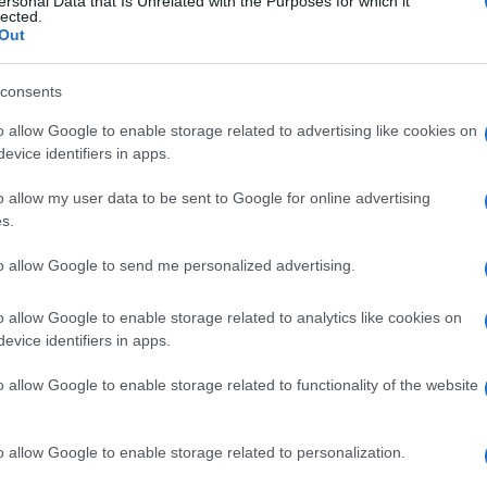
ersonal Data that Is Unrelated with the Purposes for which it
lected.
Out
consents
o allow Google to enable storage related to advertising like cookies on
 140MG
evice identifiers in apps.
o allow my user data to be sent to Google for online advertising
Docc
s.
pell
dav
to allow Google to send me personalized advertising.
 70MG
o allow Google to enable storage related to analytics like cookies on
evice identifiers in apps.
o allow Google to enable storage related to functionality of the website
T EFF200MG
Ari
ris
o allow Google to enable storage related to personalization.