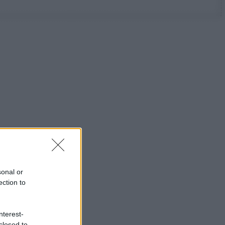
sonal or
ection to
nterest-
closed to