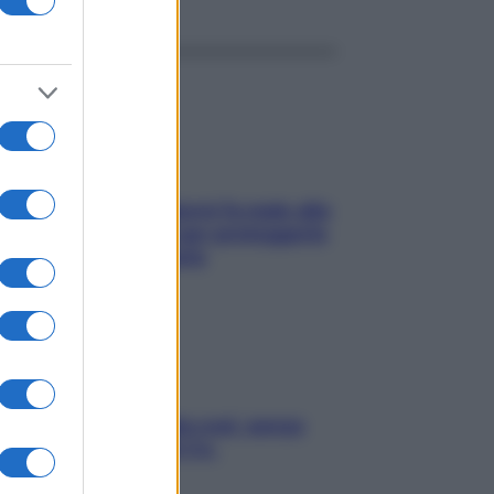
ia, lavarsi tutti i giorni fa male alla
e? I miti da sfatare per proteggerla
vero senza stressarla
a condizionata: usala così, senza
chiare raffreddore & Co.