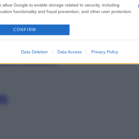
o allow Google to enable storage related to security, including
cation functionality and fraud prevention, and other user protection.
V 200MG
CONFIRM
Min
gior
sma
Data Deletion
Data Access
Privacy Policy
BUST 200MG
MG