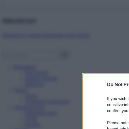
Abbonati ora!
Starbene ti regala benessere ogni mese!
Benessere
Psicologia
Rimedi naturali
Bellezza
Do Not Pr
Salute
News
If you wish 
Problemi e soluzioni
sensitive in
Alimentazione
confirm your
Mangiare sano
Diete
Please note
Ricette
based ads b