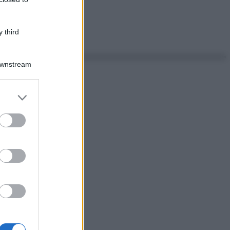
 third
Downstream
er and store
to grant or
ed purposes
ggi anche