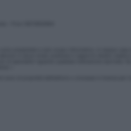
vata – P.Iva 13673600964
sono presentate a solo scopo informativo, in nessun caso p
devono in alcun modo sostituire il rapporto diretto medico-p
 di specialisti riguardo qualsiasi indicazione riportata. Se
aimer »
ticoli sono di proprietà dell’editore o concesse in licenza per 