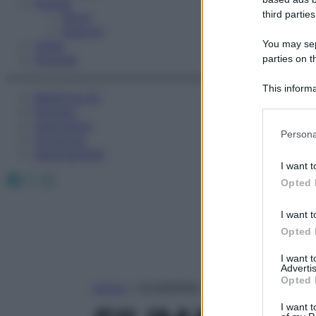
Fitness
third parties
Sport
Esercizi
You may sepa
Video
Podcast
parties on t
This informa
Medicina AZ
Participants
Farmaci
Calcolatori
Please note
Persona
Oroscopo
information 
Abbonamenti
deny consent
I want t
in below Go
Facebook
X
Instagram
Opted 
I want t
Opted 
I want 
Advertis
Opted 
Home
»
SILIMARINA
I want t