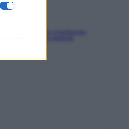
dfulness tra le vette: a Cortina due
ni lontani da stress e ansia da
rtphone