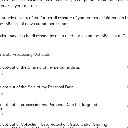
 prior to your opt-out.
rately opt-out of the further disclosure of your personal information by
he IAB’s list of downstream participants.
tion may also be disclosed by us to third parties on the IAB’s List of 
 that may further disclose it to other third parties.
 that this website/app uses one or more Google services and may gath
l Data Processing Opt Outs
including but not limited to your visit or usage behaviour. You may click 
 to Google and its third-party tags to use your data for below specifi
o opt-out of the Sharing of my personal data.
ogle consent section.
In
o opt-out of the Sale of my Personal Data.
In
to opt-out of processing my Personal Data for Targeted
ing.
In
o opt-out of Collection, Use, Retention, Sale, and/or Sharing
Le