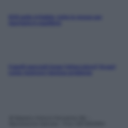
SOS pelle irritabile: tutte le mosse per
riportarla in equilibrio
Capelli spezzati lungo l’attaccatura? Scopri
come risolvere l’annoso problema
© Belpietro Edizioni Periodiche SRL –
Riproduzione riservata – P.Iva 13673600964