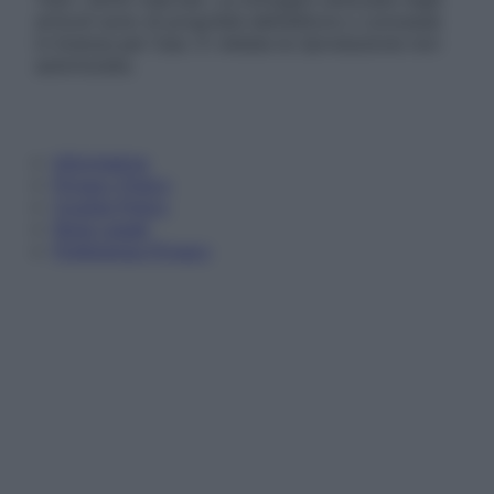
articoli sono di proprietà dell’editore o concesse
in licenza per l’uso. È vietata la riproduzione non
autorizzata.
Informativa
Privacy Policy
Cookie Policy
Note Legali
Preferenze Privacy