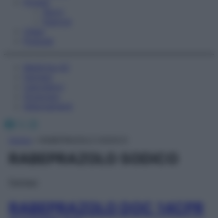
Fitness
Sport
Esercizi
Video
Podcast
Medicina AZ
Farmaci
Calcolatori
Oroscopo
Abbonamenti
Facebook
X
Instagram
Home
»
RABEPRAZOLO SODICO
RABEPRAZOLO SODICO
Farmaci
RABEPRAZOLO DOC 14CPR