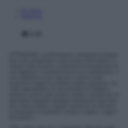
Chi siamo
Pubblicità
Facebook
X
Instagram
ATTENZIONE: Le informazioni contenute in questo
sito sono presentate a solo scopo informativo, in
nessun caso possono costituire la formulazione di
una diagnosi o la prescrizione di un trattamento, e
non intendono e non devono in alcun modo
sostituire il rapporto diretto medico-paziente o la
visita specialistica. Si raccomanda di chiedere
sempre il parere del proprio medico curante e/o di
specialisti riguardo qualsiasi indicazione riportata.
Se si hanno dubbi o quesiti sull’uso di un farmaco
è necessario contattare il proprio medico. Leggi il
Disclaimer »
Tutti i diritti riservati. Le immagini utilizzate negli