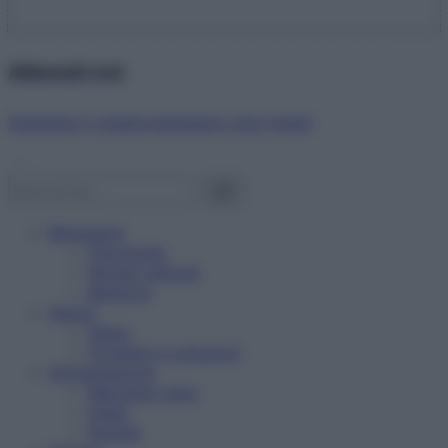
Abbonati ora!
Starbene ti regala benessere ogni mese!
Benessere
Psicologia
Rimedi naturali
Bellezza
Salute
News
Problemi e soluzioni
Alimentazione
Mangiare sano
Diete
Ricette