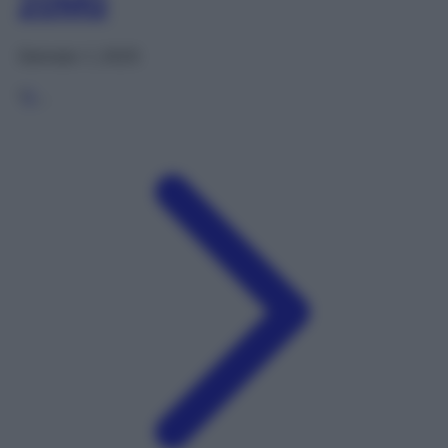
20MG
Gennaio 1, 2025
1
2
…