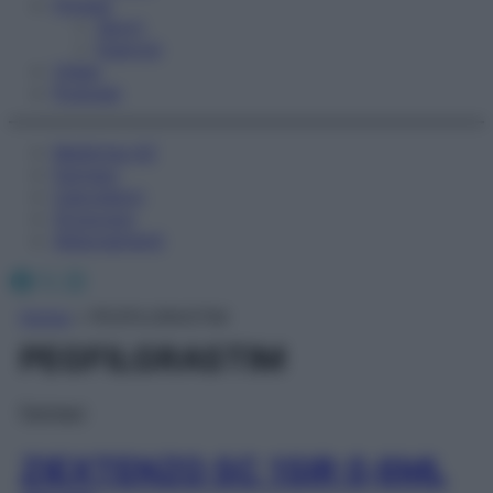
Fitness
Sport
Esercizi
Video
Podcast
Medicina AZ
Farmaci
Calcolatori
Oroscopo
Abbonamenti
Facebook
X
Instagram
Home
»
PEGFILGRASTIM
PEGFILGRASTIM
Farmaci
ZIEXTENZO SC 1SIR 0,6ML