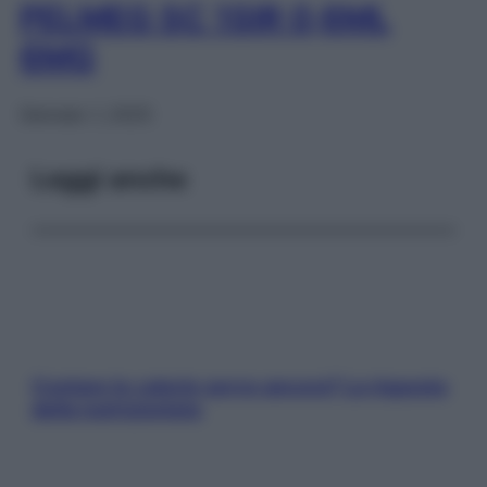
PELMEG SC 1SIR 0,6ML
6MG
Gennaio 1, 2025
Leggi anche
Contare le calorie serve ancora? La risposta
della nutrizionista