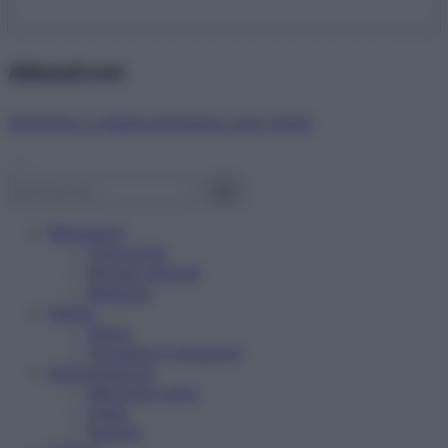
Abbonati ora!
Starbene ti regala benessere ogni mese!
Benessere
Psicologia
Rimedi naturali
Bellezza
Salute
News
Problemi e soluzioni
Alimentazione
Mangiare sano
Diete
Ricette