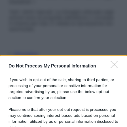
Disclaimer »
Tutti i diritti riservati. Le immagini utilizzate negli
articoli sono di proprietà dell’editore o concesse
in licenza per l’uso. È vietata la riproduzione non
autorizzata.
Informativa
Privacy Policy
Cookie Policy
Do Not Process My Personal Information
Note Legali
Preferenze Privacy
If you wish to opt-out of the sale, sharing to third parties, or
processing of your personal or sensitive information for
targeted advertising by us, please use the below opt-out
section to confirm your selection.
Please note that after your opt-out request is processed you
may continue seeing interest-based ads based on personal
information utilized by us or personal information disclosed to