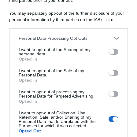
third parties prior to your opt-out.
You may separately opt-out of the further disclosure of your
personal information by third parties on the IAB’s list of
downstream participants.
Personal Data Processing Opt Outs
This information may also be disclosed by us to third parties
on the IAB’s List of Downstream Participants that may further
I want to opt-out of the Sharing of my
disclose it to other third parties.
personal data.
Opted In
Please note that this website/app uses one or more Google
services and may gather and store information including but
I want to opt-out of the Sale of my
Personal Data.
not limited to your visit or usage behaviour. You may click to
Opted In
grant or deny consent to Google and its third-party tags to
use your data for below specified purposes in below Google
I want to opt-out of processing my
consent section.
Personal Data for Targeted Advertising.
Opted In
I want to opt-out of Collection, Use,
Retention, Sale, and/or Sharing of my
Personal Data that Is Unrelated with the
Purposes for which it was collected.
Opted Out