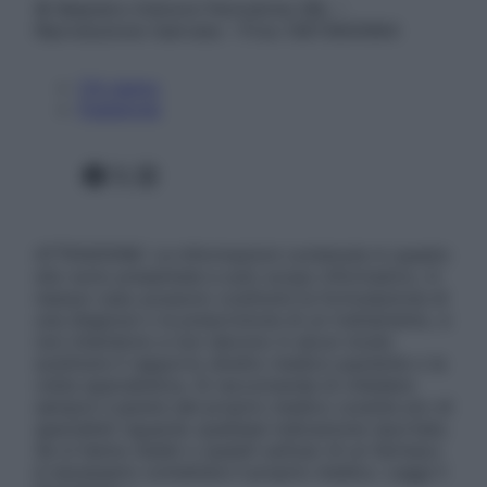
© Belpietro Edizioni Periodiche SRL –
Riproduzione riservata – P.Iva 13673600964
Chi siamo
Pubblicità
Facebook
X
Instagram
ATTENZIONE: Le informazioni contenute in questo
sito sono presentate a solo scopo informativo, in
nessun caso possono costituire la formulazione di
una diagnosi o la prescrizione di un trattamento, e
non intendono e non devono in alcun modo
sostituire il rapporto diretto medico-paziente o la
visita specialistica. Si raccomanda di chiedere
sempre il parere del proprio medico curante e/o di
specialisti riguardo qualsiasi indicazione riportata.
Se si hanno dubbi o quesiti sull’uso di un farmaco
è necessario contattare il proprio medico. Leggi il