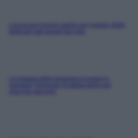
L’oroscopo food di Jupiter per l’estate 2026
dedicato agli amanti del cibo
La trappola della dopamina ti segue in
spiaggia? Strategie di digital detox per
staccare davvero