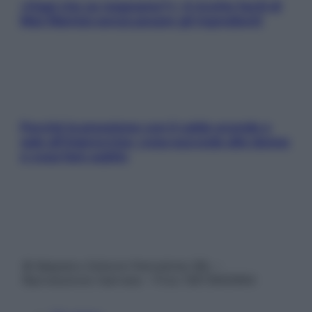
«Oggi che se magnamo?»: 4 ricette facili di
Max Mariola senza pesare gli ingredienti
Perché la pressione con il caldo scende e
sale all’improvviso: cosa succede alle donne
e cosa fare subito
© Belpietro Edizioni Periodiche SRL –
Riproduzione riservata – P.Iva 13673600964