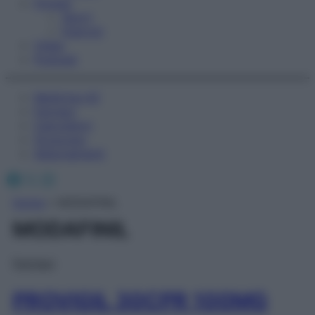
Fitness
Sport
Esercizi
Video
Podcast
Medicina AZ
Farmaci
Calcolatori
Oroscopo
Abbonamenti
Facebook
X
Instagram
Home
»
MODAFINIL
MODAFINIL
Farmaci
PROVIGIL 30CPR 100MG