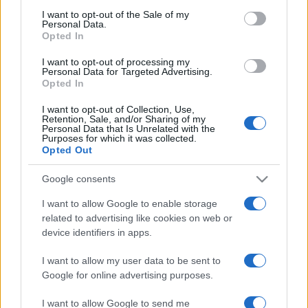
services and may gather and store information including but
I want to opt-out of the Sale of my
Personal Data.
not limited to your visit or usage behaviour. You may click to
Opted In
grant or deny consent to Google and its third-party tags to
use your data for below specified purposes in below Google
I want to opt-out of processing my
consent section.
Personal Data for Targeted Advertising.
Opted In
I want to opt-out of Collection, Use,
Retention, Sale, and/or Sharing of my
Personal Data that Is Unrelated with the
Purposes for which it was collected.
Opted Out
Google consents
I want to allow Google to enable storage
related to advertising like cookies on web or
device identifiers in apps.
I want to allow my user data to be sent to
Google for online advertising purposes.
I want to allow Google to send me