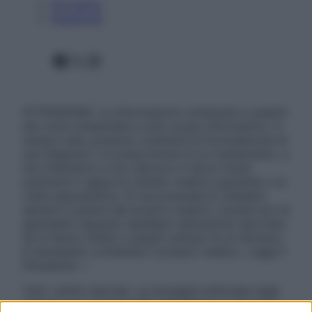
Chi siamo
Pubblicità
Facebook
X
Instagram
ATTENZIONE: Le informazioni contenute in questo
sito sono presentate a solo scopo informativo, in
nessun caso possono costituire la formulazione di
una diagnosi o la prescrizione di un trattamento, e
non intendono e non devono in alcun modo
sostituire il rapporto diretto medico-paziente o la
visita specialistica. Si raccomanda di chiedere
sempre il parere del proprio medico curante e/o di
specialisti riguardo qualsiasi indicazione riportata.
Se si hanno dubbi o quesiti sull’uso di un farmaco
è necessario contattare il proprio medico. Leggi il
Disclaimer »
Tutti i diritti riservati. Le immagini utilizzate negli
articoli sono di proprietà dell’editore o concesse