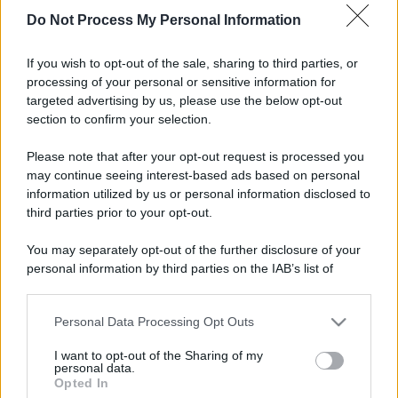
in licenza per l’uso. È vietata la riproduzione non
Do Not Process My Personal Information
autorizzata.
If you wish to opt-out of the sale, sharing to third parties, or
processing of your personal or sensitive information for
targeted advertising by us, please use the below opt-out
Informativa
section to confirm your selection.
Privacy Policy
Cookie Policy
Note Legali
Please note that after your opt-out request is processed you
Preferenze Privacy
may continue seeing interest-based ads based on personal
information utilized by us or personal information disclosed to
third parties prior to your opt-out.
You may separately opt-out of the further disclosure of your
personal information by third parties on the IAB’s list of
downstream participants.
Personal Data Processing Opt Outs
This information may also be disclosed by us to third parties
on the IAB’s List of Downstream Participants that may further
I want to opt-out of the Sharing of my
disclose it to other third parties.
personal data.
Opted In
Please note that this website/app uses one or more Google