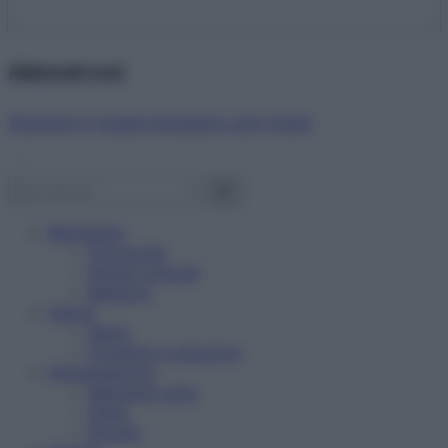
Abbonati ora!
Starbene ti regala benessere ogni mese!
Benessere
Psicologia
Rimedi naturali
Bellezza
Salute
News
Problemi e soluzioni
Alimentazione
Mangiare sano
Diete
Ricette