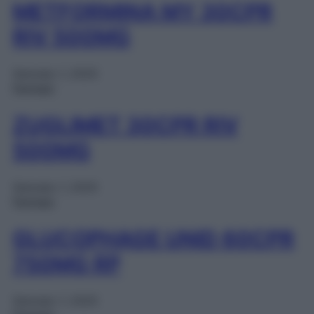
METFORMINA MY 30CPR
RIV 500MG
Gennaio 1, 2025
Farmaci
ZUGLIMET 30CPR RIV
500MG
Gennaio 1, 2025
Farmaci
GLUCOPHAGE UNID 60CPR
750MG RP
Gennaio 1, 2025