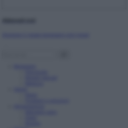
Abbonati ora!
Starbene ti regala benessere ogni mese!
Benessere
Psicologia
Rimedi naturali
Bellezza
Salute
News
Problemi e soluzioni
Alimentazione
Mangiare sano
Diete
Ricette