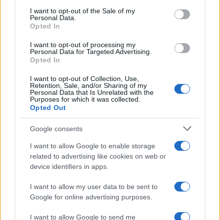
services and may gather and store information including but
I want to opt-out of the Sale of my
Personal Data.
not limited to your visit or usage behaviour. You may click to
Opted In
grant or deny consent to Google and its third-party tags to
use your data for below specified purposes in below Google
I want to opt-out of processing my
consent section.
Personal Data for Targeted Advertising.
Opted In
I want to opt-out of Collection, Use,
Retention, Sale, and/or Sharing of my
Personal Data that Is Unrelated with the
Purposes for which it was collected.
Opted Out
Google consents
I want to allow Google to enable storage
related to advertising like cookies on web or
device identifiers in apps.
I want to allow my user data to be sent to
Google for online advertising purposes.
I want to allow Google to send me