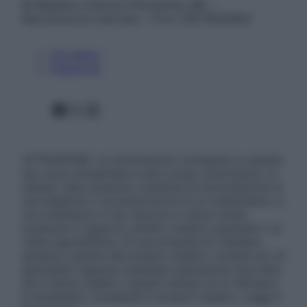
© Belpietro Edizioni Periodiche SRL –
Riproduzione riservata – P.Iva 13673600964
Chi siamo
Pubblicità
Facebook
X
Instagram
ATTENZIONE: Le informazioni contenute in questo
sito sono presentate a solo scopo informativo, in
nessun caso possono costituire la formulazione di
una diagnosi o la prescrizione di un trattamento, e
non intendono e non devono in alcun modo
sostituire il rapporto diretto medico-paziente o la
visita specialistica. Si raccomanda di chiedere
sempre il parere del proprio medico curante e/o di
specialisti riguardo qualsiasi indicazione riportata.
Se si hanno dubbi o quesiti sull’uso di un farmaco
è necessario contattare il proprio medico. Leggi il