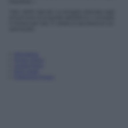
Disclaimer »
Tutti i diritti riservati. Le immagini utilizzate negli
articoli sono di proprietà dell’editore o concesse
in licenza per l’uso. È vietata la riproduzione non
autorizzata.
Informativa
Privacy Policy
Cookie Policy
Note Legali
Preferenze Privacy