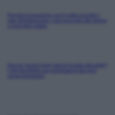
Perché la pressione con il caldo scende e
sale all’improvviso: cosa succede alle donne
e cosa fare subito
Doccia, lavarsi tutti i giorni fa male alla pelle?
I miti da sfatare per proteggerla davvero
senza stressarla