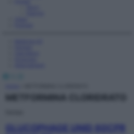
Fitness
Sport
Esercizi
Video
Podcast
Medicina AZ
Farmaci
Calcolatori
Oroscopo
Abbonamenti
Facebook
X
Instagram
Home
»
METFORMINA CLORIDRATO
METFORMINA CLORIDRATO
Farmaci
GLUCOPHAGE UNID 60CPR