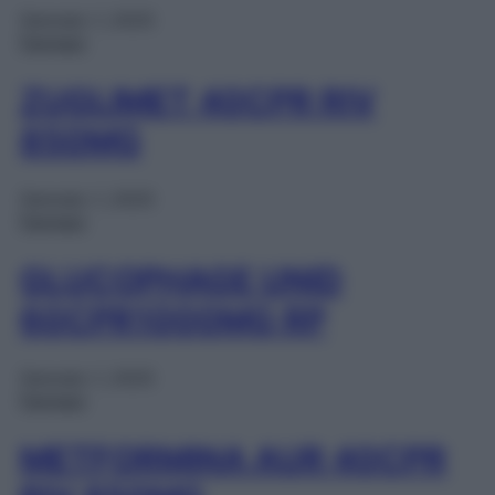
Gennaio 1, 2025
Farmaci
ZUGLIMET 40CPR RIV
850MG
Gennaio 1, 2025
Farmaci
GLUCOPHAGE UNID
60CPR1000MG RP
Gennaio 1, 2025
Farmaci
METFORMINA AUR 40CPR