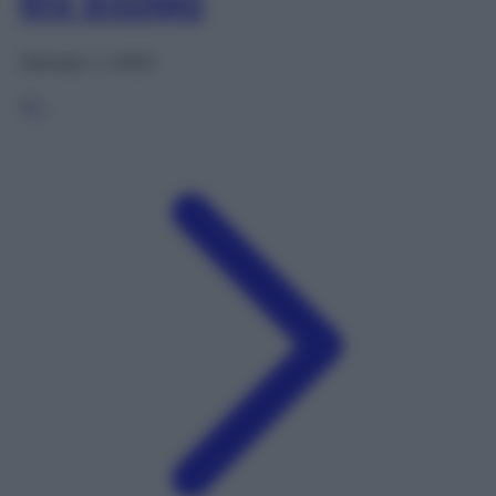
RIV 850MG
Gennaio 1, 2025
1
2
…