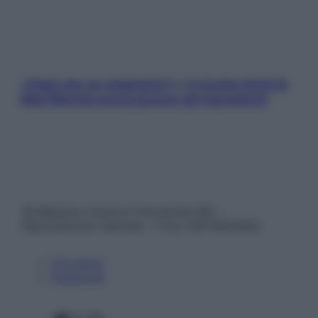
«Oggi che se magnamo?»: 4 ricette facili di
Max Mariola senza pesare gli ingredienti
© Belpietro Edizioni Periodiche SRL –
Riproduzione riservata – P.Iva 13673600964
Chi siamo
Pubblicità