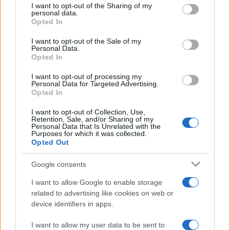
I want to opt-out of the Sharing of my
disclose it to other third parties.
personal data.
Opted In
Please note that this website/app uses one or more Google
services and may gather and store information including but
I want to opt-out of the Sale of my
Personal Data.
not limited to your visit or usage behaviour. You may click to
Opted In
grant or deny consent to Google and its third-party tags to
use your data for below specified purposes in below Google
I want to opt-out of processing my
consent section.
Personal Data for Targeted Advertising.
Opted In
I want to opt-out of Collection, Use,
Retention, Sale, and/or Sharing of my
Personal Data that Is Unrelated with the
Purposes for which it was collected.
Opted Out
Google consents
I want to allow Google to enable storage
related to advertising like cookies on web or
device identifiers in apps.
I want to allow my user data to be sent to