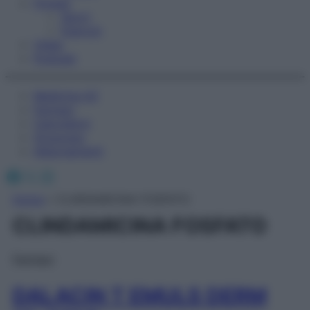
Fitness
Sport
Esercizi
Video
Podcast
Medicina AZ
Farmaci
Calcolatori
Oroscopo
Abbonamenti
Facebook
X
Instagram
Home
»
CLINDAMICINA FOSFATO
CLINDAMICINA FOSFATO
Farmaci
DALACIN T EMULS DERM