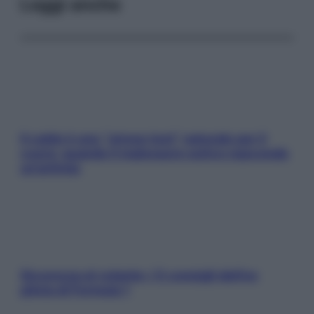
Leggi anche
Il caldo è uno “stress test” naturale per il
cuore: quando il malessere estivo nasconde
un’aritmia
Sicurezza al volante: i 5 consigli dell’ex
pilota di Formula 1