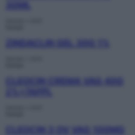
30ML
Gennaio 1, 2025
Farmaci
ZINDACLIN GEL 30G 1%
Gennaio 1, 2025
Farmaci
CLEOCIN CREMA VAG 40G
2%+7APPL
Gennaio 1, 2025
Farmaci
CLEOCIN 3 OV VAG 100MG