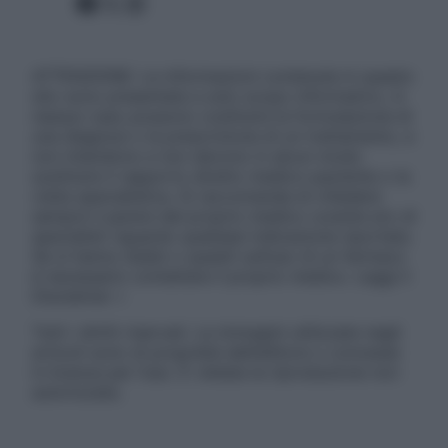
Facebook
X
Instagram
ATTENZIONE: Le informazioni contenute in questo
sito sono presentate a solo scopo informativo, in
nessun caso possono costituire la formulazione di
una diagnosi o la prescrizione di un trattamento, e
non intendono e non devono in alcun modo
sostituire il rapporto diretto medico-paziente o la
visita specialistica. Si raccomanda di chiedere
sempre il parere del proprio medico curante e/o di
specialisti riguardo qualsiasi indicazione riportata.
Se si hanno dubbi o quesiti sull’uso di un farmaco
è necessario contattare il proprio medico. Leggi il
Disclaimer »
Tutti i diritti riservati. Le immagini utilizzate negli
articoli sono di proprietà dell’editore o concesse
in licenza per l’uso. È vietata la riproduzione non
autorizzata.