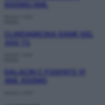
600MG/4ML
Gennaio 1, 2025
Farmaci
CLINDAMICINA SAME GEL
30G 1%
Gennaio 1, 2025
Farmaci
DALACIN C FOSFATO 1F
4ML 600MG
Gennaio 1, 2025