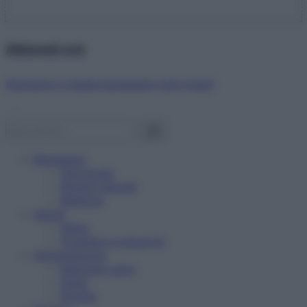
Abbonati ora!
Starbene ti regala benessere ogni mese!
Benessere
Psicologia
Rimedi naturali
Bellezza
Salute
News
Problemi e soluzioni
Alimentazione
Mangiare sano
Diete
Ricette