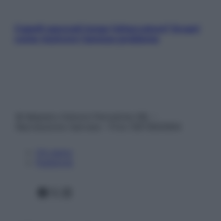
Capelli spezzati lungo l’attaccatura? Scopri
come risolvere l’annoso problema
© Belpietro Edizioni Periodiche SRL –
Riproduzione riservata – P.Iva 13673600964
Chi siamo
Pubblicità
Facebook
X
Instagram