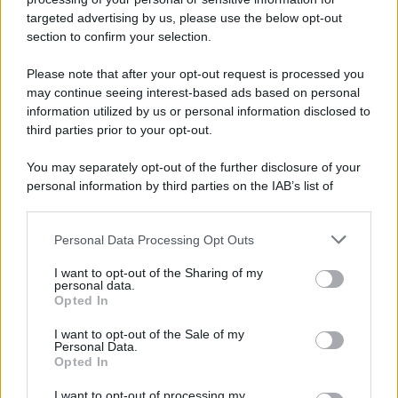
Cookie Policy
targeted advertising by us, please use the below opt-out
Note Legali
section to confirm your selection.
Preferenze Privacy
Please note that after your opt-out request is processed you
may continue seeing interest-based ads based on personal
information utilized by us or personal information disclosed to
third parties prior to your opt-out.
You may separately opt-out of the further disclosure of your
personal information by third parties on the IAB’s list of
downstream participants.
Personal Data Processing Opt Outs
This information may also be disclosed by us to third parties
on the IAB’s List of Downstream Participants that may further
I want to opt-out of the Sharing of my
disclose it to other third parties.
personal data.
Opted In
Please note that this website/app uses one or more Google
services and may gather and store information including but
I want to opt-out of the Sale of my
Personal Data.
not limited to your visit or usage behaviour. You may click to
Opted In
grant or deny consent to Google and its third-party tags to
use your data for below specified purposes in below Google
I want to opt-out of processing my