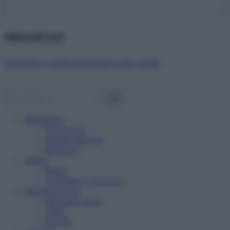
Abbonati ora!
Starbene ti regala benessere ogni mese!
Benessere
Psicologia
Rimedi naturali
Bellezza
Salute
News
Problemi e soluzioni
Alimentazione
Mangiare sano
Diete
Ricette