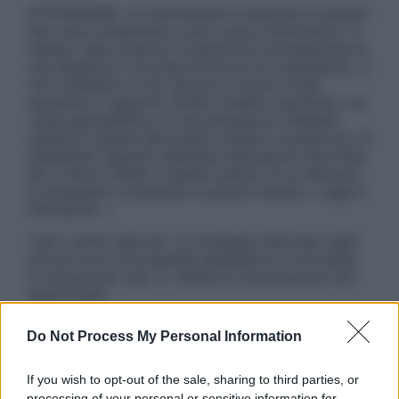
ATTENZIONE: Le informazioni contenute in questo
sito sono presentate a solo scopo informativo, in
nessun caso possono costituire la formulazione di
una diagnosi o la prescrizione di un trattamento, e
non intendono e non devono in alcun modo
sostituire il rapporto diretto medico-paziente o la
visita specialistica. Si raccomanda di chiedere
sempre il parere del proprio medico curante e/o di
specialisti riguardo qualsiasi indicazione riportata.
Se si hanno dubbi o quesiti sull’uso di un farmaco
è necessario contattare il proprio medico. Leggi il
Disclaimer »
Tutti i diritti riservati. Le immagini utilizzate negli
articoli sono di proprietà dell’editore o concesse
in licenza per l’uso. È vietata la riproduzione non
autorizzata.
Do Not Process My Personal Information
Informativa
If you wish to opt-out of the sale, sharing to third parties, or
Privacy Policy
processing of your personal or sensitive information for