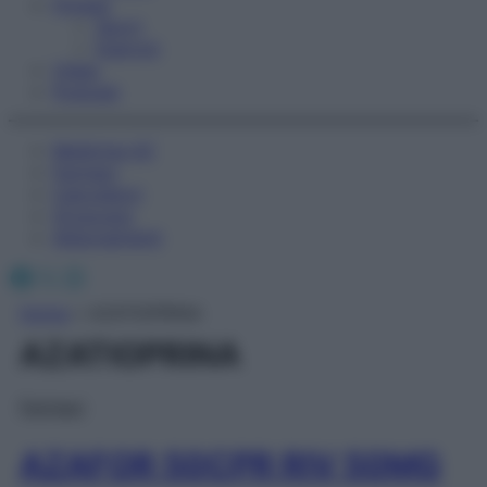
Fitness
Sport
Esercizi
Video
Podcast
Medicina AZ
Farmaci
Calcolatori
Oroscopo
Abbonamenti
Facebook
X
Instagram
Home
»
AZATIOPRINA
AZATIOPRINA
Farmaci
AZAFOR 50CPR RIV 50MG