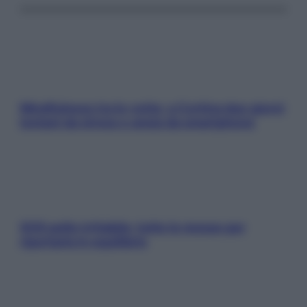
Mindfulness tra le vette: a Cortina due giorni
lontani da stress e ansia da smartphone
SOS pelle irritabile: tutte le mosse per
riportarla in equilibrio