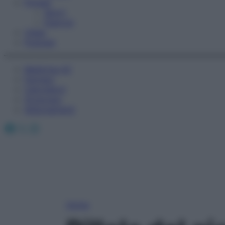
Fitness
Sport
Esercizi
Video
Podcast
Medicina AZ
Farmaci
Calcolatori
Oroscopo
Abbonamenti
Facebook
X
Instagram
Home