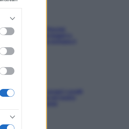
er and store
to grant or
ed purposes
Fame dopo cena? Perché
succede e 6 snack leggeri e
appetitosi che non rovinano il
sonno
Non solo Maldive: scopri i coralli
che si nascondono nel nostro
Mediterraneo (e come
proteggerli)