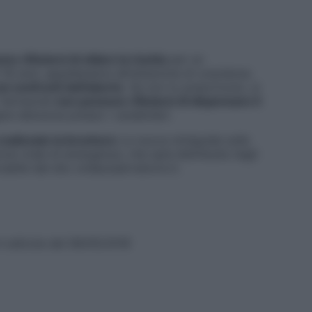
o rifiutarsi di stilare la ricetta
per un
18 anni, appellandosi all’obiezione di coscienza.
ei confronti dell’aborto
. Se non lo prescrivono, si
farmacisti
non possono rifiutarsi di dispensare il
re denuncia presso i carabinieri.
ealizzato la brochure
La nuova miniguida sulla
ione orale di emergenza
, che sarà distribuita negli
cabile dal sito ondaosservatorio.it.
n edicola dal 08/05/2018