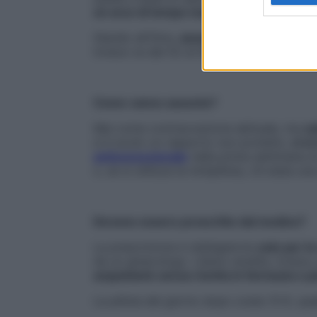
un arco di tempo maggiore il picco dell’
Stando all’Oms,
assunta nelle prime 24 or
invece va dal 52 al 94% se si ricorre con 
Come vanno assunte?
Mai come contraccezione abituale, ma
so
si è avuto un rapporto non protetto,
ci s
anticoncezionale
nella prima settimana di
o, se si utilizza la minipillola, c’è stata 
Devono essere prescritte dal medico?
La prescrizione è obbligatoria
solo per le
da un ginecologo. Libera vendita, invece,
acquistarle senza ricetta in farmacia o 
La pillola del giorno dopo costa 13 €, que