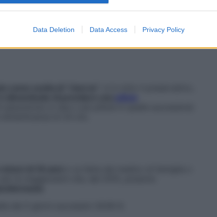
Lh
.
e, ha un’efficacia sino al 98%
, percentuale che
Data Deletion
Data Access
Privacy Policy
la stessa tempestività a quella del giorno dopo.
lo come scelta di “riserva”
: si è rotto il preservativo,
i è dimenticate di prendere una
pillola
 assunzione (o due o più pillole in quelle successive)
una dimenticanza di 24 ore.
 minori di 18 anni
e va fatta dal medico di famiglia o
 per le maggiorenni che, dal 2015, possono
parafarmacia
.
lla dei 5 giorni successivi 26.90 €.