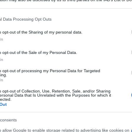
 that may further disclose it to other third parties.
 that this website/app uses one or more Google services and may gath
l Data Processing Opt Outs
including but not limited to your visit or usage behaviour. You may click 
 to Google and its third-party tags to use your data for below specifi
o opt-out of the Sharing of my personal data.
ogle consent section.
In
o opt-out of the Sale of my Personal Data.
ti preferite
In
to opt-out of processing my Personal Data for Targeted
ing.
In
o opt-out of Collection, Use, Retention, Sale, and/or Sharing
ersonal Data that Is Unrelated with the Purposes for which it
lected.
Out
chiare sulla pillola del giorno dopo
, “piano B” a
etto
, per scongiurare il
rischio di una gravidanza
consents
le interruzione. È quanto emerge da una recente
 salute della Donna (Onda), effettuata su un campione
o allow Google to enable storage related to advertising like cookies on