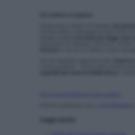
Se il dottore si oppone
Ginecologi e medici di famiglia
non posson
contraccettivo d’emergenza alle minori di 
Questa scelta
è prevista per legge solo n
macchiano di mancato soccorso. Anche i 
farmaco
e, se non lo danno, si può sporge
Per chi desidera saperne di più,
Onda ha r
contraccezione – Focus sulla contraccez
ospedali del network Bollini Rosa
e scari
Fai la tua domanda ai nostri esperti
Articolo pubblicato sul
n. 21 di Starbene
i
Leggi anche
Pillola dei 5 giorni dopo: è boom