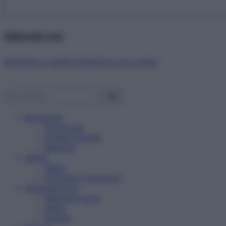
Abbonati ora!
Starbene ti regala benessere ogni mese!
Benessere
Psicologia
Rimedi naturali
Bellezza
Salute
News
Problemi e soluzioni
Alimentazione
Mangiare sano
Diete
Ricette