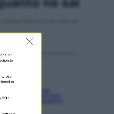
 quanto ne sai
a. Altamente efficace, non può essere una
ggi anche
sonal or
ection to
nterest-
closed to
Capelli spezzati lungo
l’attaccatura? Scopri come
 third
risolvere l’annoso problema
Downstream