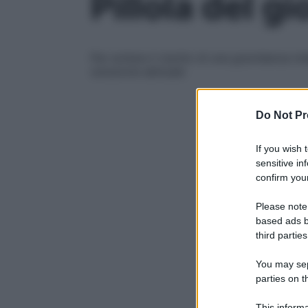
Pillola del g
Per evitare il rischio di una gravidanza 
soluzione abituale
Do Not Pr
If you wish 
sensitive in
confirm your
Please note
based ads b
third parties
You may sepa
parties on t
This informa