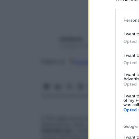
Participants
Please note
Persona
information 
deny consent
I want t
in below Go
Ida Macchi
Opted 
9 Maggio 2018 – Lettura 3 minuti
I want t
Google
Discover
Fon
Seguici su
Opted 
I want 
Advertis
Opted 
I want t
of my P
was col
Opted 
Il 70% delle donne italiane
non ha le idee 
disposizione, dopo un
rapporto non prot
Google 
indesiderata
e quindi di una sua eventua
ricerca dell’Osservatorio nazionale sulla
I want t