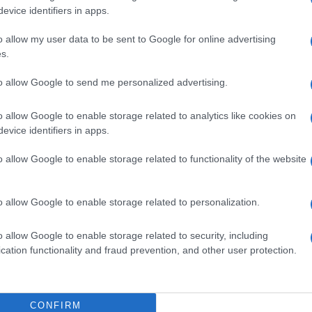
evice identifiers in apps.
n
Rossella Nappi
, docente di ostetricia e ginecologia
o allow my user data to be sent to Google for online advertising
teo.
s.
to allow Google to send me personalized advertising.
genza?
o allow Google to enable storage related to analytics like cookies on
o o con quella dei 5 giorni successivi
, ancora
evice identifiers in apps.
contiene levonorgestrel (un progestinico), la
ivo del progesterone) e agiscono con un meccanismo
o allow Google to enable storage related to functionality of the website
itardando l’
ovulazione
e rendendo impossibile la
o allow Google to enable storage related to personalization.
bortivo
: se il concepimento è già avvenuto, la
di emergenza fallisce. Non solo, i due farmaci
non
studi scientifici hanno dimostrato che
riducono
o allow Google to enable storage related to security, including
i
nel primo trimestre.
cation functionality and fraud prevention, and other user protection.
elle due diverse pillole?
te il prima possibile
, mentre meno di 1 su 10 sa che
CONFIRM
a maggior percentuale di successo perché
blocca per