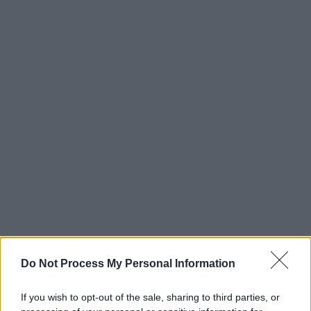
Do Not Process My Personal Information
If you wish to opt-out of the sale, sharing to third parties, or