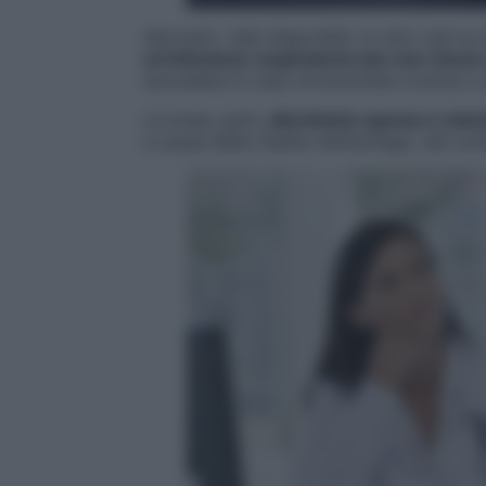
Secondo i dati disponibili, in otto casi su
un’infezione respiratoria che non riesce
succedere in caso di bronchite cronica o
La tosse, però,
altrettanto spesso è sint
a causa della risalita nell’esofago, del c