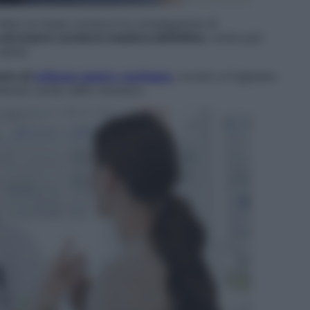
 dieci la tosse cronica è la conseguenza di
 ad essere curata in maniera definitiva
, come può
 asma.
omo di
reflusso gastro-esofageo
, ovvero si ingenera
ontenuto acido dello stomaco.