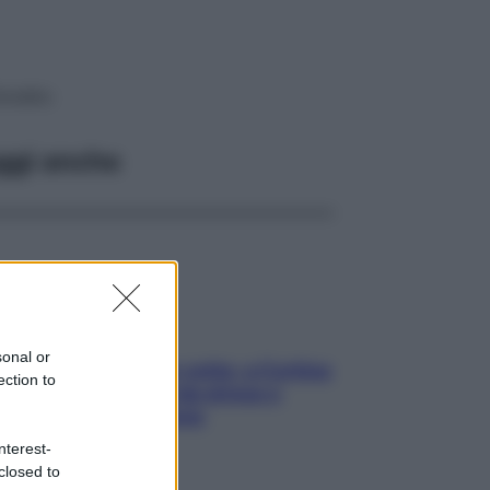
ondito
ggi anche
sonal or
Mindfulness tra le vette: a Cortina
ection to
due giorni lontani da stress e
ansia da smartphone
nterest-
closed to