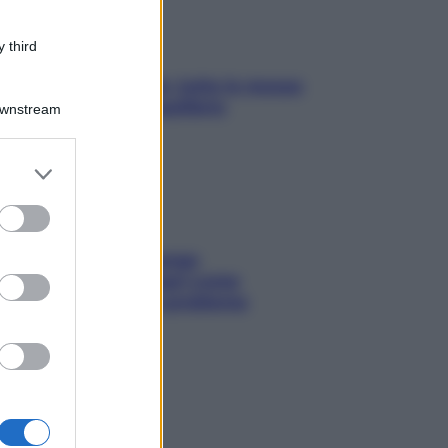
 third
SOS pelle irritabile: tutte le mosse
per riportarla in equilibrio
Downstream
er and store
to grant or
ed purposes
Capelli spezzati lungo
l’attaccatura? Scopri come
risolvere l’annoso problema