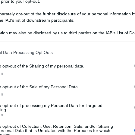
 prior to your opt-out.
rately opt-out of the further disclosure of your personal information by
he IAB’s list of downstream participants.
tion may also be disclosed by us to third parties on the IAB’s List of 
 that may further disclose it to other third parties.
 that this website/app uses one or more Google services and may gath
l Data Processing Opt Outs
including but not limited to your visit or usage behaviour. You may click 
 to Google and its third-party tags to use your data for below specifi
o opt-out of the Sharing of my personal data.
ogle consent section.
In
ti preferite
o opt-out of the Sale of my Personal Data.
In
to opt-out of processing my Personal Data for Targeted
ing.
In
o opt-out of Collection, Use, Retention, Sale, and/or Sharing
ersonal Data that Is Unrelated with the Purposes for which it
lected.