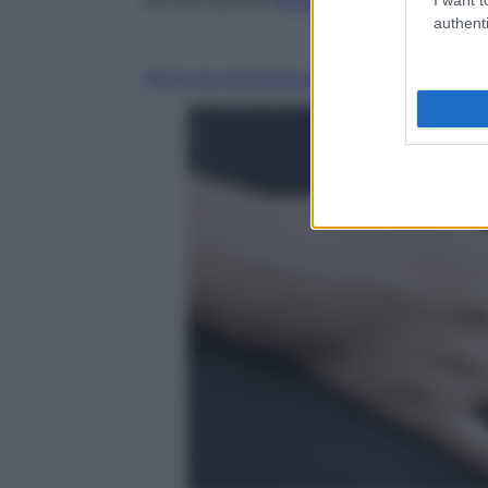
authenti
Fai la tua domanda ai nostri esperti