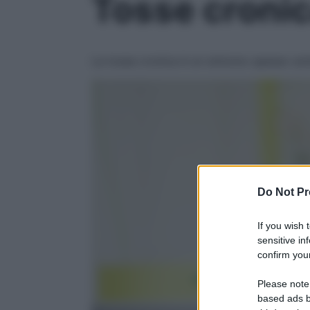
Tosse cronic
La tosse cronica è un sintomo spesso s
Do Not Pr
If you wish 
sensitive in
confirm your
Please note
based ads b