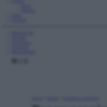
Fitness
Sport
Esercizi
Video
Podcast
Medicina AZ
Farmaci
Calcolatori
Oroscopo
Abbonamenti
Facebook
X
Instagram
Home
»
Salute
»
Problemi e soluzioni