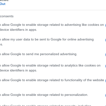
Out
consents
o allow Google to enable storage related to advertising like cookies on
evice identifiers in apps.
o allow my user data to be sent to Google for online advertising
s.
to allow Google to send me personalized advertising.
o allow Google to enable storage related to analytics like cookies on
evice identifiers in apps.
nde a cronicizzare
è quasi sempre la spia di un
o allow Google to enable storage related to functionality of the website
 se dura da almeno otto settimane ed è persistente,
o allow Google to enable storage related to personalization.
 Una tosse con simili caratteristiche
può
 spesso accade nei bambino
, oppure essere dovuta
ualche patologia non ancora diagnosticata.
o allow Google to enable storage related to security, including