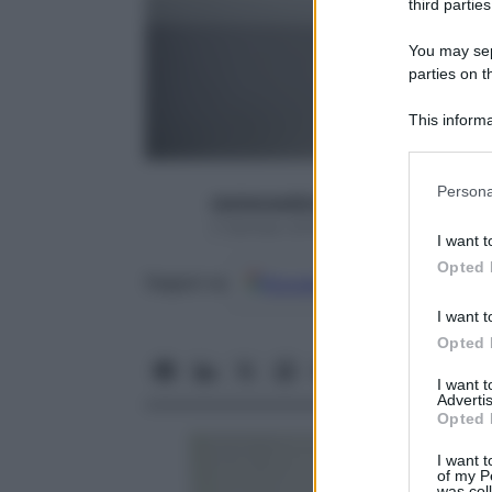
third parties
You may sepa
parties on t
This informa
Participants
Please note
Persona
starbeneeditor6
information 
5 Gennaio 2016 – Lettura 3 minuti
deny consent
I want t
in below Go
Opted 
Google
Discover
Fon
Seguici su
I want t
Opted 
I want 
Advertis
Opted 
I want t
of my P
was col