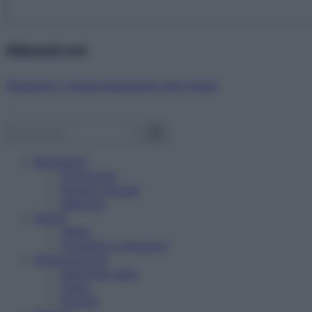
Abbonati ora!
Starbene ti regala benessere ogni mese!
Benessere
Psicologia
Rimedi naturali
Bellezza
Salute
News
Problemi e soluzioni
Alimentazione
Mangiare sano
Diete
Ricette