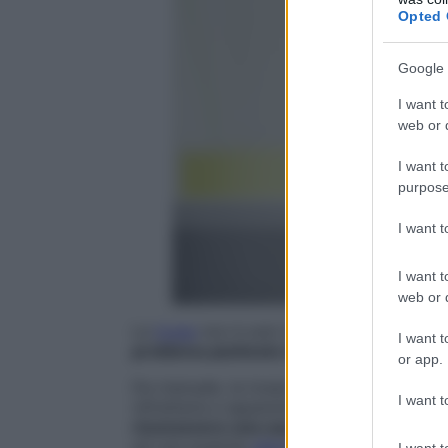
Opted 
Google 
I want t
web or d
I want t
purpose
I want 
I want t
web or d
La
tosse
non è solo fastidiosa: quando te
I want t
problema piuttosto importante
.
or app.
Da manuale, la tosse si definisce cronica
I want t
refrattaria e apparentemente inspiegabile.
riconoscere una causa psicogena, come
ad una qualche
allergia
, o anche ad una q
I want t