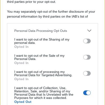
third parties prior to your opt-out.
You may separately opt-out of the further disclosure of your
personal information by third parties on the IAB’s list of
downstream participants.
Personal Data Processing Opt Outs
This information may also be disclosed by us to third parties
on the IAB’s List of Downstream Participants that may further
I want to opt-out of the Sharing of my
disclose it to other third parties.
personal data.
Opted In
Please note that this website/app uses one or more Google
services and may gather and store information including but
I want to opt-out of the Sale of my
Personal Data.
not limited to your visit or usage behaviour. You may click to
Opted In
grant or deny consent to Google and its third-party tags to
use your data for below specified purposes in below Google
I want to opt-out of processing my
consent section.
Personal Data for Targeted Advertising.
Opted In
I want to opt-out of Collection, Use,
Retention, Sale, and/or Sharing of my
Personal Data that Is Unrelated with the
Purposes for which it was collected.
Opted Out