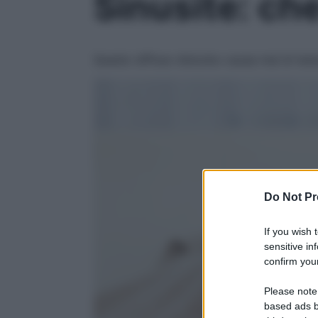
Sinusite: ch
Questo diffuso disturbo causa mal di tes
Do Not Pr
If you wish 
sensitive in
confirm your
Please note
based ads b