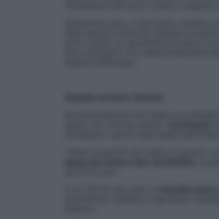
l’idratazione del muco e aiuta a stappare i
Attenzione, però, a farlo bene, creando u
nella vasca in modo da riempire la stanza
sotto il getto un sacchettino di garza c
pino, eucalipto). Poi, basta immergersi pe
esalano dall’acqua».
Quando servono i farmaci
Se la prevenzione non basta e la sinusite 
subito con i farmaci giusti: «
Cortisonici
ch
annientano i germi responsabili dell’infez
«Vanno prescritti dal medico e assunti, a s
spray, per bocca o per via iniettiva
. In ge
giorni di cura».
In un 10% di casi, però, la
sinusite acuta
p
ipertrofiche, stentano a sgonfiarsi, impede
l’esterno.