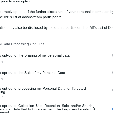
 prior to your opt-out.
rately opt-out of the further disclosure of your personal information by
he IAB’s list of downstream participants.
tion may also be disclosed by us to third parties on the IAB’s List of 
 that may further disclose it to other third parties.
 that this website/app uses one or more Google services and may gath
l Data Processing Opt Outs
including but not limited to your visit or usage behaviour. You may click 
 to Google and its third-party tags to use your data for below specifi
o opt-out of the Sharing of my personal data.
ogle consent section.
ti preferite
In
o opt-out of the Sale of my Personal Data.
In
to opt-out of processing my Personal Data for Targeted
ing.
In
o opt-out of Collection, Use, Retention, Sale, and/or Sharing
ecrezione nasale giallo verdastra,
mal di testa
, più
ersonal Data that Is Unrelated with the Purposes for which it
opra la radice del naso, o appena sotto le orbite
lected.