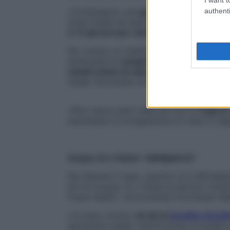
authenti
«Contengono una
quota di sale
identico a
fosse nasali ed esercitano un’azione di la
2-3 spruzzi per narice
, da ripetere 2-3 v
No, invece, ai tradizionali suffumigi: dilat
aumentare la
congestione
». «Se il naso 
nasali a base di vasocostrittori
che decong
nasali, favorendo la normale respirazione
«Non vanno però usati per più di
5 giorni
aumentano la congestione e il naso si tap
Acqua, tè e tisane “obbligatorie”
Per liberare il naso, quando si è raffredd
litri tra acqua, tè o tisane al giorno) rend
fosse nasali», raccomanda il professor Be
«La sera, invece,
ok ad un
brodino di poll
secrezioni nasali, mentre prima di andare 