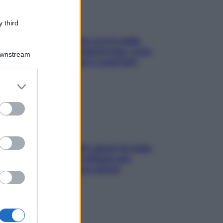
 third
Perché la pressione con il caldo
scende e sale all’improvviso: cosa
Downstream
succede alle donne e cosa fare
subito
er and store
to grant or
ed purposes
Doccia, lavarsi tutti i giorni fa male
alla pelle? I miti da sfatare per
proteggerla davvero senza
stressarla