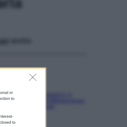
arla
ggi anche
sonal or
«Oggi che se magnamo?»: 4
ection to
ricette facili di Max Mariola senza
pesare gli ingredienti
nterest-
closed to