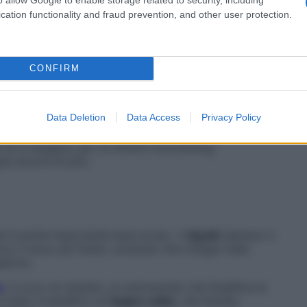
cation functionality and fraud prevention, and other user protection.
 quello dei liquidi corporei, aumentano l’umidità nelle
vaggio che facilita il deflusso del muco. Ne bastano
olte al giorno, sinché il raffreddore non si risolve.
ano i piccoli vasi che irrorano il naso e fanno
CONFIRM
rimane tappato, si possono utilizzare anche
spray
estionano i piccoli vasi sanguigni delle fosse
», aggiunge il dottor Brenna.
Data Deletion
Data Access
Privacy Policy
: se si esagera, per un effetto boomerang,
pa ancora di più».
ati è anche importante bere di più. «I
liquidi
(almeno 2
ono il muco più fluido, evitando che ristagni nelle
atrice.
o
: è ricco di cisteina, un aminoacido che fluidifica le
a letto è benefico un
bagno caldo
, che facilita