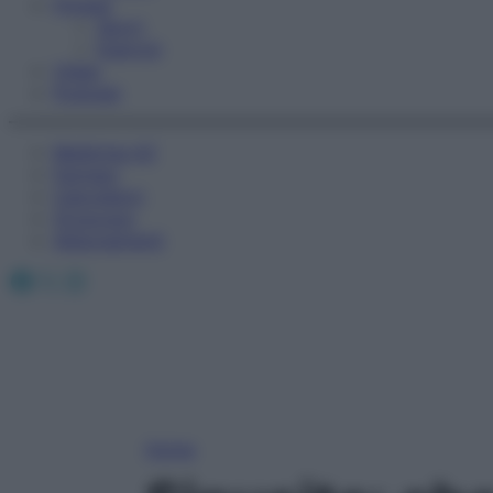
Fitness
Sport
Esercizi
Video
Podcast
Medicina AZ
Farmaci
Calcolatori
Oroscopo
Abbonamenti
Facebook
X
Instagram
Home