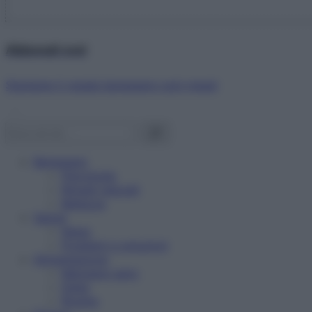
Abbonati ora!
Starbene ti regala benessere ogni mese!
Benessere
Psicologia
Rimedi naturali
Bellezza
Salute
News
Problemi e soluzioni
Alimentazione
Mangiare sano
Diete
Ricette