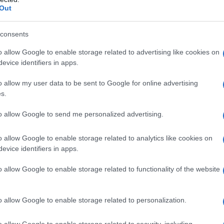
Out
i sulle
sopracciglia
o le mascelle. È la
sinusite
,
consents
che allergico), che può estendersi dal naso ai seni
iche scavate all’interno dello scheletro del cranio, in
o allow Google to enable storage related to advertising like cookies on
.
evice identifiers in apps.
to non ricevono più aria e si infiammano», spiega
oiatria. «Al loro interno si crea una pressione
o allow my user data to be sent to Google for online advertising
ca
dolore
, mentre le mucose che le tappezzano
s.
 non riesce più a defluire dalle narici e che ristagna,
zione dei germi. A quel punto, al dolore si associano
to allow Google to send me personalized advertising.
bre, i segni, appunto, di una sinusite acuta».
o allow Google to enable storage related to analytics like cookies on
evice identifiers in apps.
o allow Google to enable storage related to functionality of the website
reto per riuscirci? «Quando sei raffreddata, libera
ilizzando le
soluzioni saline isotoniche
, le stesse
 naso chiuso, non riescono a soffiarselo», spiega il
o allow Google to enable storage related to personalization.
struttura complessa di otorinolaringoiatria
no.
o allow Google to enable storage related to security, including