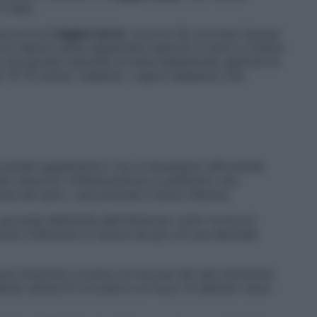
l naso.
na sorta di
bagno turco
: occorre far scorrere l’acqua
 di vapore (deve appannare specchi e vetri) e fissare
on una grossa manciata di erbe balsamiche (gemme di
r 10-15 minuti, inalando i vapori balsamici che
prende ugualmente il via, è necessario affrontarla
e riducono l’infiammazione e antibiotici che
ione dei seni», raccomanda il dottor Brenna.
econda dell’entità dell’infezione, sotto forma di
nere l’infezione si risolve nel giro di una decinadi
uò diventare cronica: le mucose dei seni diventano
ndo all’aria di circolare e al muco di defluire verso