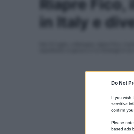
Riapre Fico, 
in Italy e div
Dal 22 luglio, a Bologna, riapre Fico, il 
soprattutto si gioca e ci si immerge in 
Do Not Pr
If you wish 
sensitive in
confirm your
Please note
based ads b