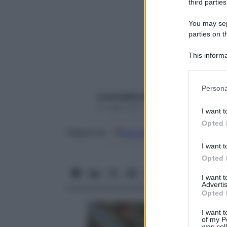
third parties
You may sepa
parties on t
This informa
Participants
Please note
Persona
information 
a cura della redazione
deny consent
9 Luglio 2021 – Lettura 4 minuti
I want t
in below Go
Opted 
Google
Discover
Fon
Seguici su
I want t
Opted 
I want 
Advertis
Opted 
I want t
of my P
was col