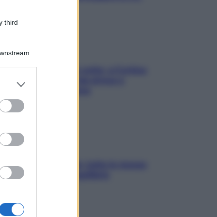
 third
Downstream
Mindfulness tra le vette: a Cortina
due giorni lontani da stress e
er and store
ansia da smartphone
to grant or
ed purposes
SOS pelle irritabile: tutte le mosse
per riportarla in equilibrio