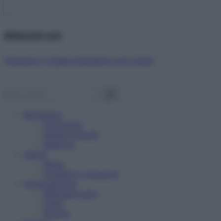
Abbonati ora!
Starbene ti regala benessere ogni mese!
Benessere
Psicologia
Rimedi naturali
Bellezza
Salute
News
Problemi e soluzioni
Alimentazione
Mangiare sano
Diete
Ricette