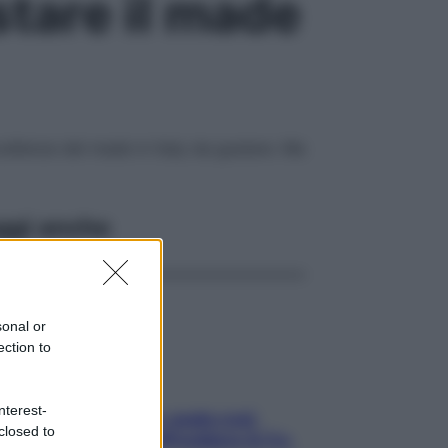
stare il made
cellenze del made in Italy da gustare. Ma
ggi anche
sonal or
ection to
nterest-
Aria condizionata: usala così,
closed to
senza rischiare raffreddore & Co.