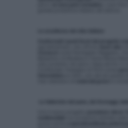
parco
un luna park contadino
, Luna Farm
grande produttore italiano del settore.
Le eccellenze del cibo italiano
Confermati i punti fermi del progetto ori
agroalimentare, che offrono
buon cibo
ma
Consorzi
come Parmigiano Reggiano, Gra
Balsamico di Modena e Carne Razza Mar
cibo prodotto nel parco viene servito in tut
Confermato l’impegno di FICO come
parc
fotovoltaico
su tetto, uno dei più grandi 
l’uso estensivo di
materiali
green
e ricicla
Le fabbriche del pane, dei formaggi, del
Con il nuovo progetto
prendono vita le
1
multimediali
con proiezioni animate sulle 
grazie anche
a speciali pellicole polarizz