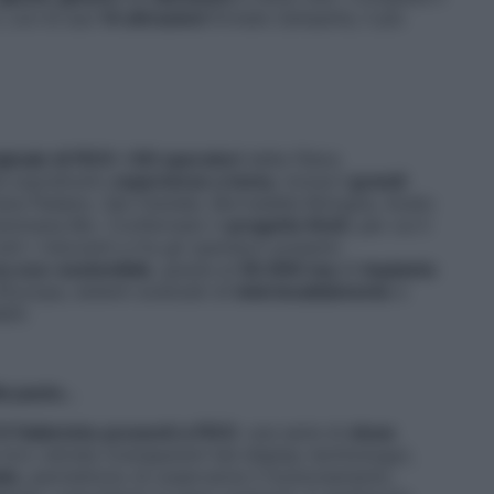
, con le sue
14 attrazioni
firmate Zamperla, il più
ginale di FICO: i 60 operatori
della filiera
 soprattutto
esperienze a tema
, inclusi
i
grandi
na Padano, San Daniele, Mortadella Bologna, Aceto
emmana Bio. Confermato il
progetto Km0
, per cui il
ti i ristoranti e fra gli operatori presenti.
o eco-sostenibile
, grazie ai
55.000 mq
di
impianto
d’Europa, sistemi avanzati di
teleriscaldamento
e
bili.
la pasta…
3 Fabbriche presenti a FICO
: una serie di
show
loro vetrate (
transparent led display technology
),
ate
, permettono di osservarne il funzionamento,