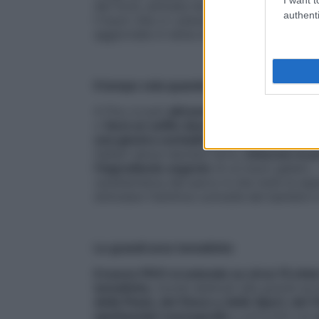
del food, animata da mortadelle, patate, 
authenti
il buon cibo e i piaceri della vita, ma che
aggiornate in tema di alimentazione, agri
Il tempo vola quando si gioca
A Fico si può
attraversare una forma di 
o
farsi un selfie davanti al fico più gra
una giostra contadina
,
dondolare nel frut
italiani senza lasciare terra,
misurare la pr
l’ingrediente segreto
di un buon gelato… 
caratteristica del parco è che tutte le espe
stimolare l’istintiva curiosità dei bambini e
Le grandi aree tematiche
Il nuovo FICO si estende su circa 15 etta
tematiche,
mondi dedicati alle grandi ecce
della Pasta, del Gioco e dello Sport, del Vi
spettacolari scenografie
e arricchiti con