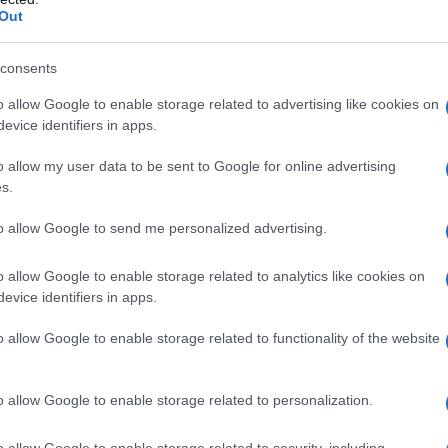
Out
consents
o allow Google to enable storage related to advertising like cookies on
evice identifiers in apps.
o allow my user data to be sent to Google for online advertising
s.
to allow Google to send me personalized advertising.
o allow Google to enable storage related to analytics like cookies on
evice identifiers in apps.
iapre. Nella sua nuova edizione Fico ospita non solo
o allow Google to enable storage related to functionality of the website
n Italy, ma anche le persone. Ai ristoranti e alle
 made in Italy si sono aggiunte moltissime
 con show multimediali e il luna farm
con giostre
o allow Google to enable storage related to personalization.
bero di creare il proprio percorso di attività di
timolante. Il nuovo parco è una sorta di Disneyland
o allow Google to enable storage related to security, including