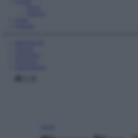
Fitness
Sport
Esercizi
Video
Podcast
Medicina AZ
Farmaci
Calcolatori
Oroscopo
Abbonamenti
Facebook
X
Instagram
Home