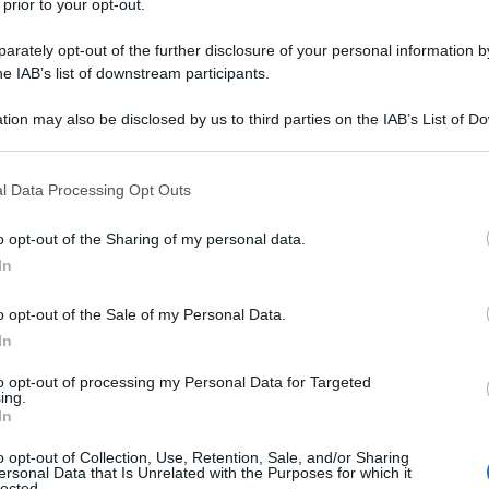
 prior to your opt-out.
rately opt-out of the further disclosure of your personal information by
he IAB’s list of downstream participants.
tion may also be disclosed by us to third parties on the IAB’s List of 
 that may further disclose it to other third parties.
 that this website/app uses one or more Google services and may gath
l Data Processing Opt Outs
including but not limited to your visit or usage behaviour. You may click 
 to Google and its third-party tags to use your data for below specifi
o opt-out of the Sharing of my personal data.
ogle consent section.
In
ti preferite
o opt-out of the Sale of my Personal Data.
In
to opt-out of processing my Personal Data for Targeted
ing.
In
o opt-out of Collection, Use, Retention, Sale, and/or Sharing
ersonal Data that Is Unrelated with the Purposes for which it
lected.