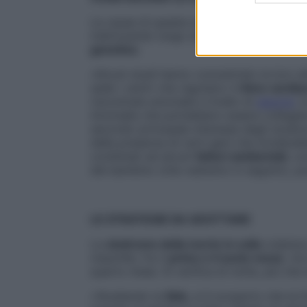
Le cause di questa sindrome restano, quindi
indirizzando lungo due filoni, legati fra d
genetico
.
«Alcuni studi hanno concentrato la loro a
sede i centri che regolano il
ritmo cardia
riscontrate anomalie a livello di
neuroni
, 
Anomalie che potrebbero essere collegat
secondo principale interesse degli studios
della presenza di certi geni che incidere
combinati ad alcuni
fattori ambientali
, c
del bambino (che vedremo in seguito), p
LE STRATEGIE DA ADOTTARE
La
sindrome della morte in culla
colpisce
maschile, fra il
primo e il sesto mese
, ma
quarto mese. Si verifica di notte, più che 
«Studiando la
Sids
, si è scoperto che la 