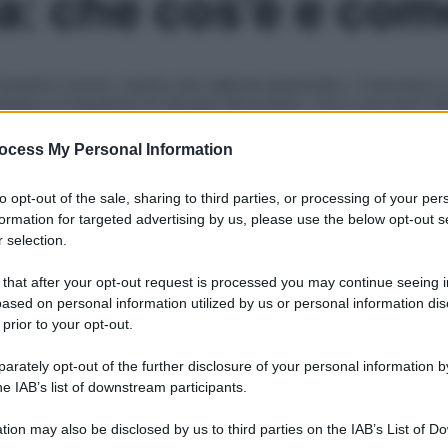
la: che cos’è e com
urante il sonno, senza una ragione apparente. I ricercatori 
rategie la frequenza di decessi diminuisce. Che cosa fare? R
ocess My Personal Information
Le
to opt-out of the sale, sharing to third parties, or processing of your per
formation for targeted advertising by us, please use the below opt-out s
 selection.
 that after your opt-out request is processed you may continue seeing i
ased on personal information utilized by us or personal information dis
 prior to your opt-out.
rately opt-out of the further disclosure of your personal information by
he IAB’s list of downstream participants.
tion may also be disclosed by us to third parties on the IAB’s List of 