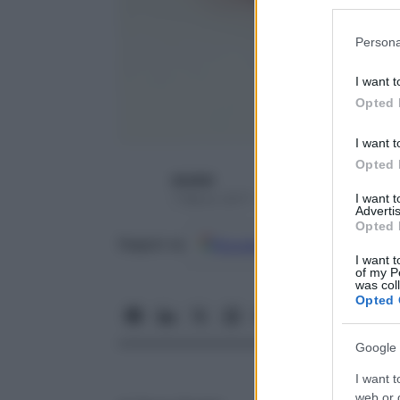
Participants
Please note
Persona
information 
deny consent
I want t
in below Go
Opted 
I want t
Opted 
oscarp
7 Marzo 2017 – Lettura 3 minuti
I want 
Advertis
Opted 
Google
Discover
Fon
Seguici su
I want t
of my P
was col
Opted 
Google 
I want t
web or d