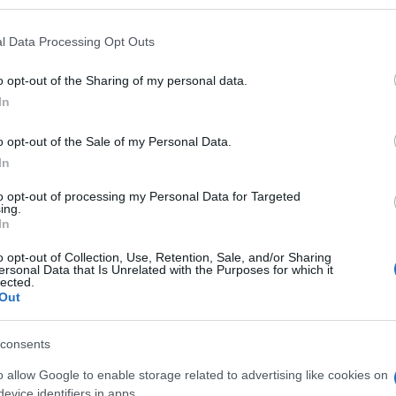
 that may further disclose it to other third parties.
 that this website/app uses one or more Google services and may gath
l Data Processing Opt Outs
including but not limited to your visit or usage behaviour. You may click 
 to Google and its third-party tags to use your data for below specifi
o opt-out of the Sharing of my personal data.
ogle consent section.
In
o opt-out of the Sale of my Personal Data.
In
to opt-out of processing my Personal Data for Targeted
ing.
In
ti preferite
o opt-out of Collection, Use, Retention, Sale, and/or Sharing
ersonal Data that Is Unrelated with the Purposes for which it
lected.
Out
consents
o allow Google to enable storage related to advertising like cookies on
evice identifiers in apps.