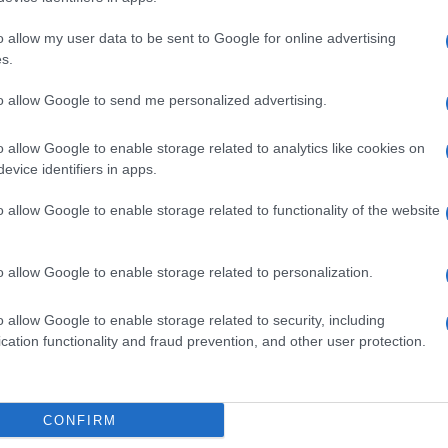
o allow my user data to be sent to Google for online advertising
s.
ampagne mirate di prevenzione
, per salvare
 syndrome,
la
sindrome della morte in culla,
ovvero
la
to allow Google to send me personalized advertising.
tante
, apparentemente in una condizione di
o allow Google to enable storage related to analytics like cookies on
evice identifiers in apps.
ati
muoiano di Sids. Il numero è stato ricavato da
2016, dove è stato effettuato un rigoroso percorso
o allow Google to enable storage related to functionality of the website
,
spiega
Raffaele
Pomo
, neonatologo e responsabile
la di Palermo
. Altre statistiche nei Paesi dove questa
 che colpisce un bambino ogni 2-3 mila.
o allow Google to enable storage related to personalization.
tologia,
non c’è una vera causa
e infatti la diagnosi
o. «Quando c’è un forte sospetto di morte in culla, il
o allow Google to enable storage related to security, including
 attento, preciso esame autoptico. Se non emergono
cation functionality and fraud prevention, and other user protection.
 emessa la diagnosi di
Sids
», spiega l’esperto.
CONFIRM