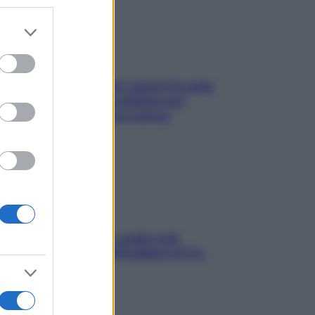
er and store
to grant or
ed purposes
Doccia, lavarsi tutti i giorni fa male
alla pelle? I miti da sfatare per
proteggerla davvero senza
stressarla
Aria condizionata: usala così,
senza rischiare raffreddore & Co.