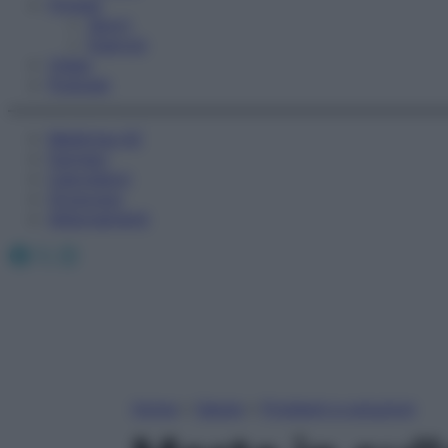
Fitness
Sport
Esercizi
Video
Podcast
Medicina AZ
Farmaci
Calcolatori
Oroscopo
Abbonamenti
Facebook
X
Instagram
Home
»
Salute
»
Problemi e soluzioni