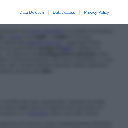
, inspiegabili. Tuttavia, la ricerca si sta
Data Deletion
Data Access
Privacy Policy
i loro. Uno è quello
neurologico
, l’altro è quello
ttenzione sul
tronco encefalico
: in quella zona hanno
co
, il
sonno
e la
veglia
, il
respiro
. E si sono
le cellule del
sistema nervoso
», aggiunge Pomo.
e a un particolare
gruppo di
geni
: e questo è il
i. «Si parla di una
predisposizione genetica
, cioè
bbero sul funzionamento del tronco encefalico. E che,
ome certi comportamenti adottati nell’accudimento
ossono portare alla
Sids
».
, nel 90% dei casi, soprattutto i bambini di sesso
 il picco delle morti si registra fra il secondo e il
di giorno. E i
prematuri
sono a più alto rischio.
frequenza di morti in culla è drasticamente diminuita