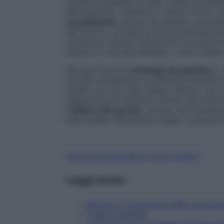
quando ai genitori è stato chiesto di adot
del bambino», chiarisce il dottor Pomo. Si 
accudimento
che se non attuate, potrebb
alla morte. «La Sids ha una più elevata pr
condizioni. Quindi, l’adozione di comport
salvare la vita del bambino», dice il dott
Ma quali sono le
strategie da adottare
? 
accanto al bambino e nemmeno durante la
madre, ma non nello stesso lettone; non 
stanza dove il bambino dorme. Altri fattori
l’
utilizzo del ciuccio
, ma solo se il bambi
ben avviato (fine primo mese)», precisa i
Fai la tua domanda ai nostri esperti
Leggi anche
Bambini: l'importanza dello screeni
Tosse e bambini