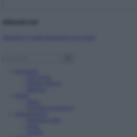
Abbonati ora!
Starbene ti regala benessere ogni mese!
Benessere
Psicologia
Rimedi naturali
Bellezza
Salute
News
Problemi e soluzioni
Alimentazione
Mangiare sano
Diete
Ricette