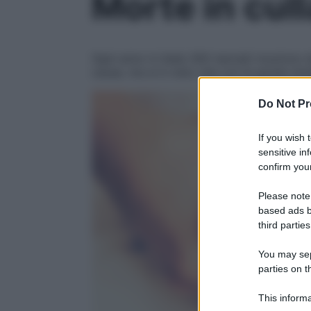
Morte in cul
Ogni anno in Italia 300 neonati muoiono d
cause, ma si è visto che con le giuste st
Do Not Pr
If you wish 
sensitive in
confirm your
Please note
based ads b
third parties
You may sepa
parties on t
This informa