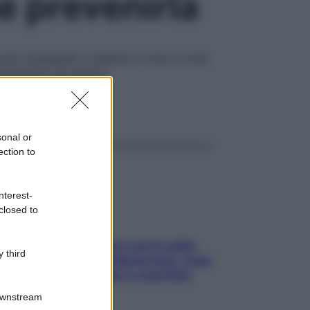
e prevenirla
sono impegnati a mettere in luce le vere
ispondono gli esperti
ggi anche
sonal or
ection to
nterest-
closed to
Perché la pressione con il caldo
 third
scende e sale all’improvviso: cosa
succede alle donne e cosa fare
subito
Downstream