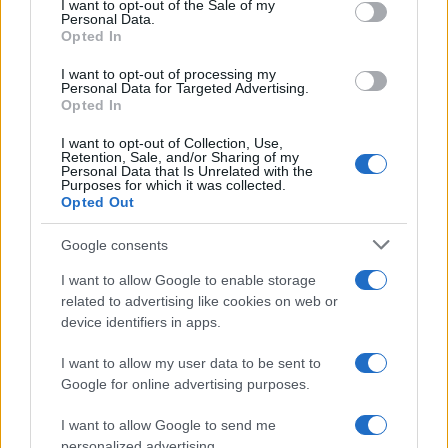
I want to opt-out of the Sale of my
Personal Data.
not limited to your visit or usage behaviour. You may click to
Opted In
grant or deny consent to Google and its third-party tags to
use your data for below specified purposes in below Google
I want to opt-out of processing my
consent section.
Personal Data for Targeted Advertising.
Opted In
I want to opt-out of Collection, Use,
Retention, Sale, and/or Sharing of my
Personal Data that Is Unrelated with the
Purposes for which it was collected.
Opted Out
Google consents
I want to allow Google to enable storage
related to advertising like cookies on web or
device identifiers in apps.
I want to allow my user data to be sent to
Google for online advertising purposes.
I want to allow Google to send me
personalized advertising.