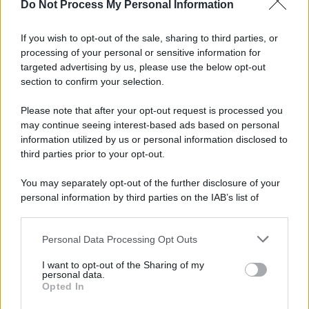
Do Not Process My Personal Information
If you wish to opt-out of the sale, sharing to third parties, or
processing of your personal or sensitive information for
targeted advertising by us, please use the below opt-out
section to confirm your selection.
Please note that after your opt-out request is processed you
may continue seeing interest-based ads based on personal
information utilized by us or personal information disclosed to
third parties prior to your opt-out.
You may separately opt-out of the further disclosure of your
personal information by third parties on the IAB’s list of
downstream participants.
Personal Data Processing Opt Outs
This information may also be disclosed by us to third parties
on the IAB’s List of Downstream Participants that may further
I want to opt-out of the Sharing of my
disclose it to other third parties.
personal data.
Opted In
Please note that this website/app uses one or more Google
services and may gather and store information including but