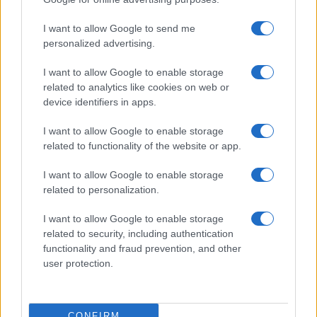
I want to allow Google to send me
personalized advertising.
I want to allow Google to enable storage
related to analytics like cookies on web or
device identifiers in apps.
I want to allow Google to enable storage
related to functionality of the website or app.
I want to allow Google to enable storage
related to personalization.
I want to allow Google to enable storage
related to security, including authentication
functionality and fraud prevention, and other
user protection.
CONFIRM