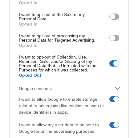
Opted In
Please note that this website/app uses one or more Google
services and may gather and store information including but
I want to opt-out of the Sale of my
Personal Data.
not limited to your visit or usage behaviour. You may click to
Opted In
grant or deny consent to Google and its third-party tags to
use your data for below specified purposes in below Google
I want to opt-out of processing my
consent section.
Personal Data for Targeted Advertising.
Opted In
I want to opt-out of Collection, Use,
Retention, Sale, and/or Sharing of my
Personal Data that Is Unrelated with the
Purposes for which it was collected.
Opted Out
Google consents
I want to allow Google to enable storage
related to advertising like cookies on web or
device identifiers in apps.
I want to allow my user data to be sent to
Google for online advertising purposes.