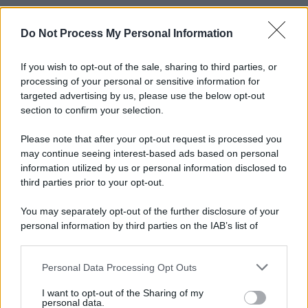
Do Not Process My Personal Information
If you wish to opt-out of the sale, sharing to third parties, or
processing of your personal or sensitive information for
targeted advertising by us, please use the below opt-out
section to confirm your selection.
Please note that after your opt-out request is processed you
may continue seeing interest-based ads based on personal
information utilized by us or personal information disclosed to
third parties prior to your opt-out.
You may separately opt-out of the further disclosure of your
personal information by third parties on the IAB’s list of
downstream participants.
Personal Data Processing Opt Outs
This information may also be disclosed by us to third parties
on the IAB’s List of Downstream Participants that may further
I want to opt-out of the Sharing of my
disclose it to other third parties.
personal data.