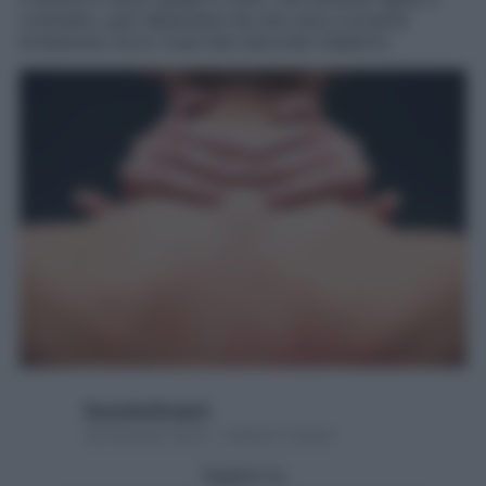
contratto, può dipendere da una vera e propria
erniazione. Ecco cosa fare secondo l’esperto
Rossella Briganti
28 Gennaio 2023 – Lettura 2 minuti
Seguici su