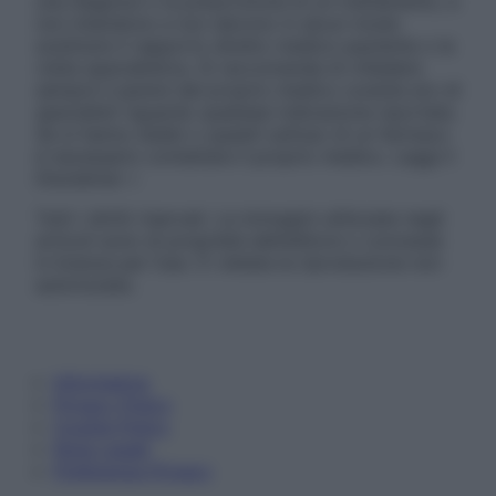
una diagnosi o la prescrizione di un trattamento, e
non intendono e non devono in alcun modo
sostituire il rapporto diretto medico-paziente o la
visita specialistica. Si raccomanda di chiedere
sempre il parere del proprio medico curante e/o di
specialisti riguardo qualsiasi indicazione riportata.
Se si hanno dubbi o quesiti sull’uso di un farmaco
è necessario contattare il proprio medico. Leggi il
Disclaimer »
Tutti i diritti riservati. Le immagini utilizzate negli
articoli sono di proprietà dell’editore o concesse
in licenza per l’uso. È vietata la riproduzione non
autorizzata.
Informativa
Privacy Policy
Cookie Policy
Note Legali
Preferenze Privacy