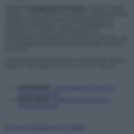
«Grazie all’
ossigenoozonoterapia
si riduce in poche
sedute il volume dell’ernia e, quindi, il dolore perché la
miscela di ossigeno-ozono (due gas preziosi) la
disidrata in profondità. Inoltre, la combinazione
gassosa ha un effetto antinfiammatorio e
miorilassante, allentando le contratture muscolari che
si accompagnano sempre all’ernia discale e all’artrosi
cervicale».
La seduta prevede una decina di infiltrazioni rapide e
indolori, che costano 50 € l’una. Per info: sioot.it.
LEGGI ANCHE
:
I mal di testa più comuni e i
trattamenti migliori
LEGGI ANCHE
:
Cefalea rinogena: sintomi,
diagnosi e terapia
Fai la tua domanda ai nostri esperti