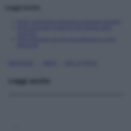
Leggi anche
Ernia: come fare la diagnosi e quando operarsi
Ernia cervicale: 4 esercizi per tenerla sotto
controllo
Ernia inguinale: da che cosa dipende e come
eliminarla
, 
, 
EMICRANIA
ERNIA
MAL DI TESTA
Leggi anche