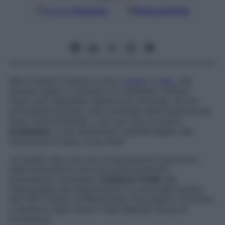
Google
Discover
Fonti preferite
Mal di testa? Il dolore a nuca,
spalle
e
collo
, che
diventa rigido e contratto (il cosiddetto military
neck), può dipendere dall’artrosi cervicale, da una
protrusione discale, cioè un’iniziale deformazione del
disco intervertebrale, o da una vera e propria
erniazione
, il suo slittamento laterale legato alla
fuoriuscita di sede. Cosa fare?
«In questi casi si ha una compressione meccanica
delle terminazioni nervose paravertebrali»,
puntualizza il professor
Umberto Tirelli
, già
responsabile del Dipartimento di oncologia medica
del CRO (Centro di Riferimento Oncologico) di Aviano
e direttore della clinica Tirelli Medical Group di
Pordenone.