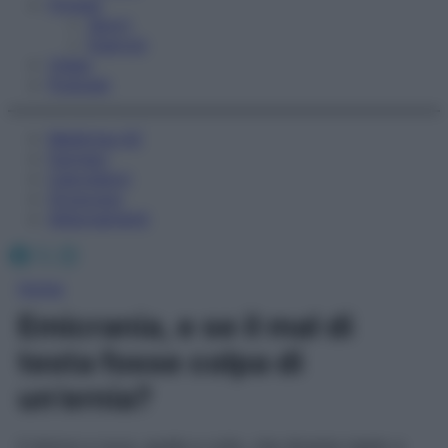
Fitness
Sport
Esercizi
Video
Podcast
Medicina AZ
Farmaci
Calcolatori
Oroscopo
Abbonamenti
Facebook
X
Instagram
Home
Emicrania, e se il mal di
testa fosse colpa di
un’ernia?
Il dolore a nuca, spalle e collo, che diventa rigido e