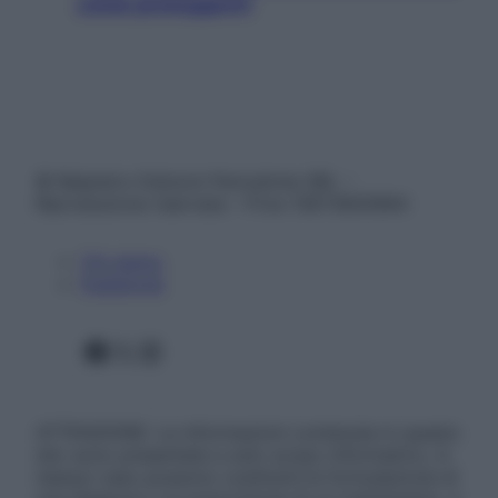
come proteggerli)
© Belpietro Edizioni Periodiche SRL –
Riproduzione riservata – P.Iva 13673600964
Chi siamo
Pubblicità
Facebook
X
Instagram
ATTENZIONE: Le informazioni contenute in questo
sito sono presentate a solo scopo informativo, in
nessun caso possono costituire la formulazione di