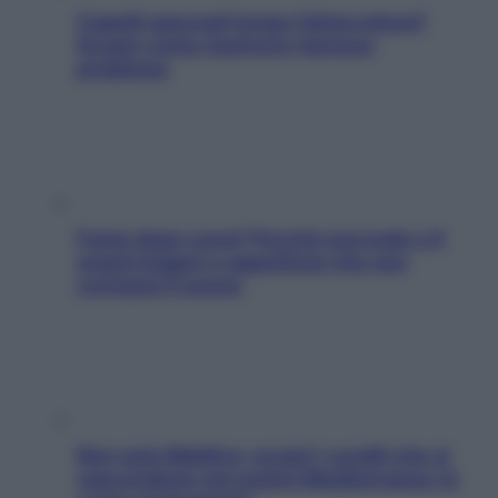
Capelli spezzati lungo l’attaccatura?
Scopri come risolvere l’annoso
problema
Fame dopo cena? Perché succede e 6
snack leggeri e appetitosi che non
rovinano il sonno
Non solo Maldive: scopri i coralli che si
nascondono nel nostro Mediterraneo (e