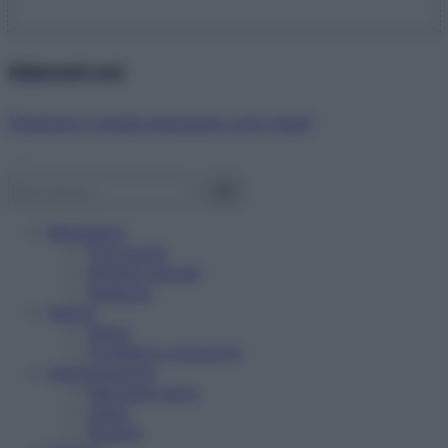
Abbonati ora!
Starbene ti regala benessere ogni mese!
Benessere
Psicologia
Rimedi naturali
Bellezza
Salute
News
Problemi e soluzioni
Alimentazione
Mangiare sano
Diete
Ricette