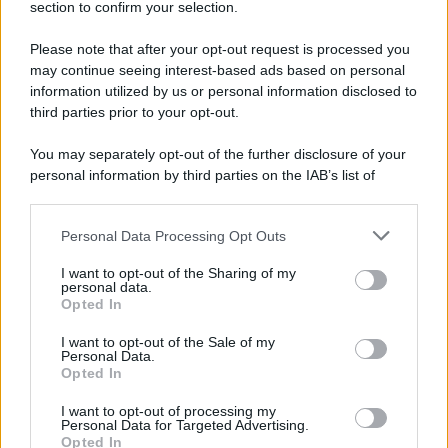
section to confirm your selection.
Please note that after your opt-out request is processed you
may continue seeing interest-based ads based on personal
information utilized by us or personal information disclosed to
third parties prior to your opt-out.
You may separately opt-out of the further disclosure of your
personal information by third parties on the IAB’s list of
downstream participants.
Personal Data Processing Opt Outs
This information may also be disclosed by us to third parties
on the IAB’s List of Downstream Participants that may further
I want to opt-out of the Sharing of my
disclose it to other third parties.
personal data.
Opted In
Please note that this website/app uses one or more Google
services and may gather and store information including but
I want to opt-out of the Sale of my
Personal Data.
not limited to your visit or usage behaviour. You may click to
Opted In
grant or deny consent to Google and its third-party tags to
use your data for below specified purposes in below Google
I want to opt-out of processing my
consent section.
Personal Data for Targeted Advertising.
Opted In