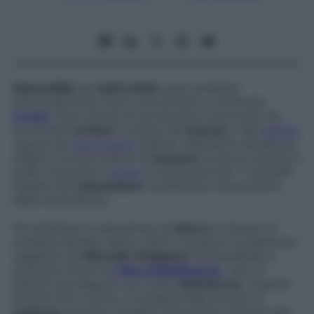
Epicondilite
ed
epitrocleite
sono problemi
particolarmente ostici, che tendono a diventare
cronici
. Sono dovuti al sovraccarico provocato da
movimenti
continu
i e intensi del
braccio
o del
gomito
,
oppure da
microtraumi
ripetuti. Affinché la situazione
migliori occorre ridurre la
tensione
di alcuni muscoli a
livello di gomito e
polso
e rinforzarne altri. Il perché?
Queste due
articolazioni
condividono buona parte
della muscolatura.
Per eliminare la sensazione di
dolore
e ritovare la
mobilità perduta, allora, metti in pratica il programma
suggerito da
Marcello Chiapponi
, fisioterapista e
personal trainer di
L’Altra Riabilitazione
: sono 4
esercizi da eseguire con molta
delicatezza
, creando
tensioni lievi. Inoltre, è fondamentale armarsi di
pazienza
, perché i problemi del gomito tendono alla