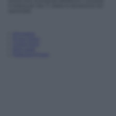
articoli sono di proprietà dell’editore o concesse
in licenza per l’uso. È vietata la riproduzione non
autorizzata.
Informativa
Privacy Policy
Cookie Policy
Note Legali
Preferenze Privacy