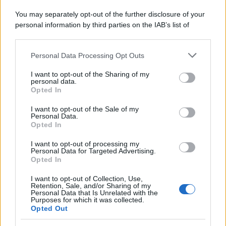
You may separately opt-out of the further disclosure of your
personal information by third parties on the IAB’s list of
downstream participants.
Personal Data Processing Opt Outs
This information may also be disclosed by us to third parties
on the IAB’s List of Downstream Participants that may further
I want to opt-out of the Sharing of my
disclose it to other third parties.
personal data.
Opted In
Please note that this website/app uses one or more Google
services and may gather and store information including but
I want to opt-out of the Sale of my
Personal Data.
not limited to your visit or usage behaviour. You may click to
Opted In
grant or deny consent to Google and its third-party tags to
use your data for below specified purposes in below Google
I want to opt-out of processing my
consent section.
Personal Data for Targeted Advertising.
Opted In
I want to opt-out of Collection, Use,
Retention, Sale, and/or Sharing of my
Personal Data that Is Unrelated with the
Purposes for which it was collected.
Opted Out