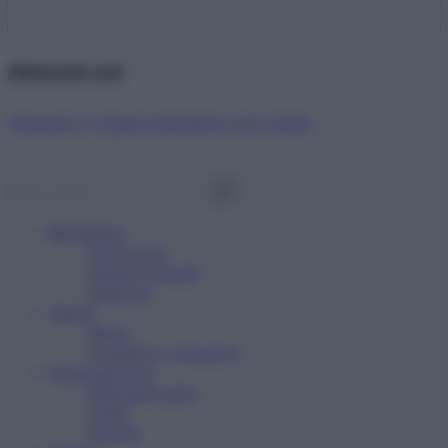
Abbonati ora!
Starbene ti regala benessere ogni mese!
Benessere
Psicologia
Rimedi naturali
Bellezza
Salute
News
Problemi e soluzioni
Alimentazione
Mangiare sano
Diete
Ricette