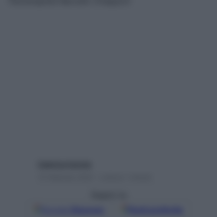
fisioterapista Marcello Chiapponi
Caterina Caristo
15 Febbraio 2022 – Lettura 1 minuto
Seguici su
Google
Discover
Fonti preferite