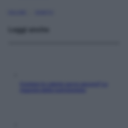
, 
DOLORE
GOMITO
Leggi anche
Contare le calorie serve ancora? La
risposta della nutrizionista