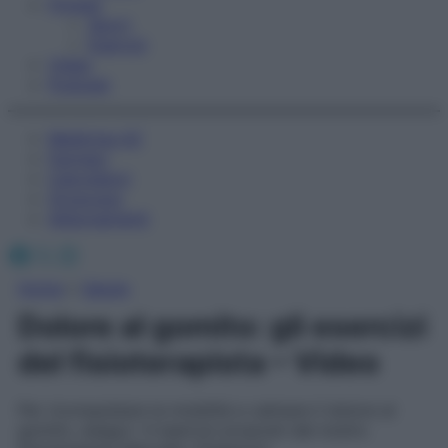
Fitness
Sport
Esercizi
Video
Podcast
Medicina AZ
Farmaci
Calcolatori
Oroscopo
Abbonamenti
Facebook
X
Instagram
Home
»
Salute
Dolore al gomito: gli esercizi
del fisioterapista – Video
Per riconquistare la mobilità e calmare il dolore al
gomito, esegui i 4 esercizi proposti dal nostro