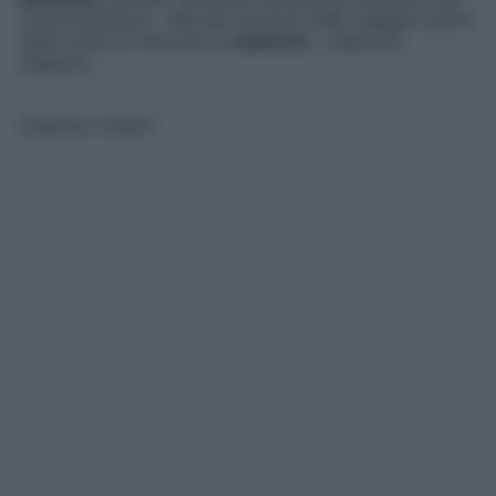
cronicizzazione. «Ma per fortuna, nella maggior parte
delle volte, si riescono a
risolvere
», rassicura
l’esperto.
Guarda il video!