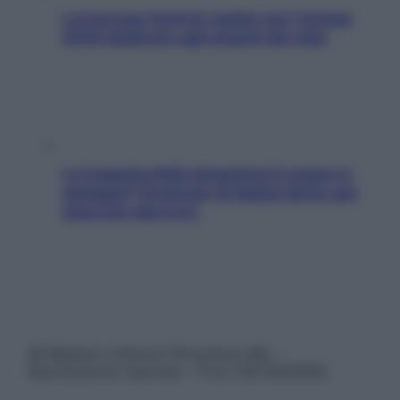
L’oroscopo food di Jupiter per l’estate
2026 dedicato agli amanti del cibo
La trappola della dopamina ti segue in
spiaggia? Strategie di digital detox per
staccare davvero
© Belpietro Edizioni Periodiche SRL –
Riproduzione riservata – P.Iva 13673600964