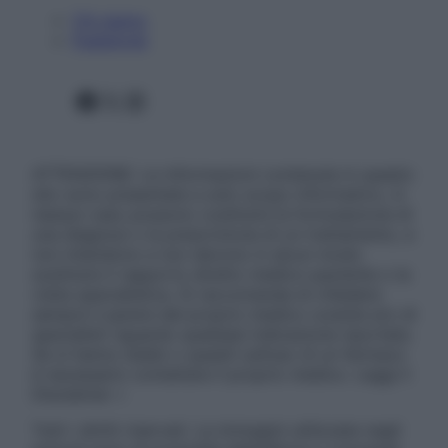
Chi siamo
Pubblicità
Facebook
X
Instagram
ATTENZIONE: Le informazioni contenute in questo
sito sono presentate a solo scopo informativo, in
nessun caso possono costituire la formulazione di
una diagnosi o la prescrizione di un trattamento, e
non intendono e non devono in alcun modo
sostituire il rapporto diretto medico-paziente o la
visita specialistica. Si raccomanda di chiedere
sempre il parere del proprio medico curante e/o di
specialisti riguardo qualsiasi indicazione riportata.
Se si hanno dubbi o quesiti sull’uso di un farmaco
è necessario contattare il proprio medico. Leggi il
Disclaimer »
Tutti i diritti riservati. Le immagini utilizzate negli