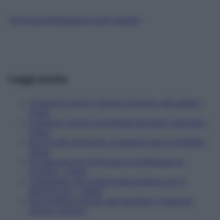
Fai la tua domanda ai nostri esperti
Leggi anche
4 esercizi contro il dolore notturno alla spalla –
Video
4 esercizi contro le vertigini da dolori cervicali –
Video
Artrosi del ginocchio: 4 esercizi per la mobilità –
Video
Gli esercizi per rinforzare e mobilizzare le
caviglie – Video
Lombalgia: via il dolore alla schiena con 4
esercizi top – Video
Epicondilite (gomito del tennista): 4 esercizi
contro il dolore