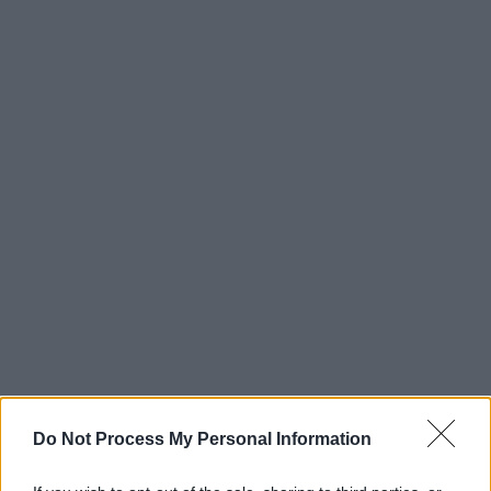
Do Not Process My Personal Information