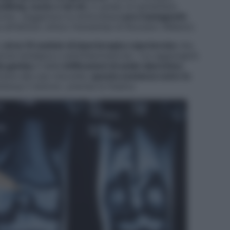
alking, nuoto o tai chi
, in grado di aumentare
zione», suggerisce la dottoressa
Lara Castagnetti
,
va all’Istituto clinico Humanitas di Rozzano (Milano).
a
circa 10 sedute di laserterapia o ipertermia
che,
zione antalgica e antinfiammatoria». Cui aggiungere
lla gamba
e delle
infiltrazioni di acido ialuronico
,
azie alla sua viscosità,
questa sostanza nutre le
tenua il dolore», precisa la fisiatra.