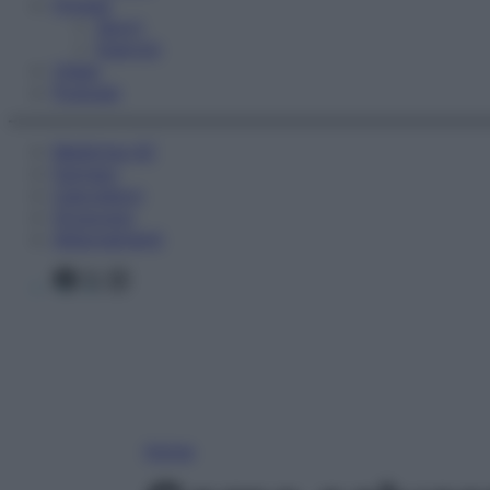
Fitness
Sport
Esercizi
Video
Podcast
Medicina AZ
Farmaci
Calcolatori
Oroscopo
Abbonamenti
Facebook
X
Instagram
Home