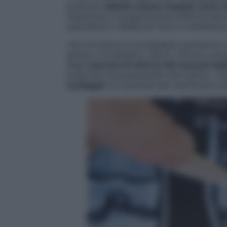
praticare
attività a basso impatto come w
l’elasticità e l’ossigenazione dell’articola
specialista in Medicina fisica e riabilitati
«Se c’è dolore è consigliabile sottoporsi 
grazie a un benefico calore, offrono un’a
degli
esercizi di rinforzo dei muscoli de
prescritte esclusivamente dal medico: «Gr
cartilagini
, le mantiene ben lubrificate e at