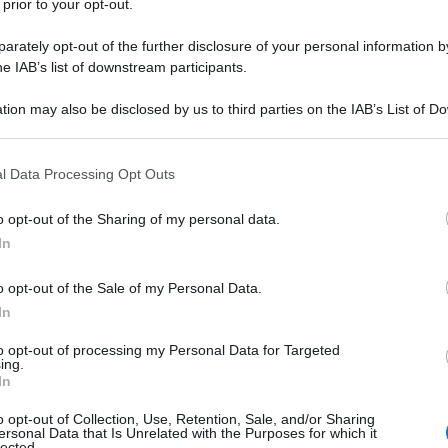
 prior to your opt-out.
rately opt-out of the further disclosure of your personal information by
he IAB’s list of downstream participants.
tion may also be disclosed by us to third parties on the IAB’s List of 
 that may further disclose it to other third parties.
 that this website/app uses one or more Google services and may gath
l Data Processing Opt Outs
ti preferite
including but not limited to your visit or usage behaviour. You may click 
 to Google and its third-party tags to use your data for below specifi
o opt-out of the Sharing of my personal data.
ogle consent section.
In
o opt-out of the Sale of my Personal Data.
In
to opt-out of processing my Personal Data for Targeted
a male
, tanto che passeggiare diventa molto faticoso
ing.
In
asforma in un’impresa: è ciò che capita
quando il
o opt-out of Collection, Use, Retention, Sale, and/or Sharing
ersonal Data that Is Unrelated with the Purposes for which it
le strutture di questa
articolazione
e i traumi: la
lected.