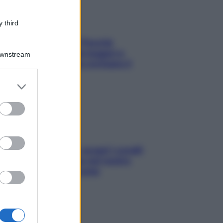
 third
Fame dopo cena? Perché
succede e 6 snack leggeri e
Downstream
appetitosi che non rovinano il
sonno
er and store
to grant or
ed purposes
Non solo Maldive: scopri i coralli
che si nascondono nel nostro
Mediterraneo (e come
proteggerli)