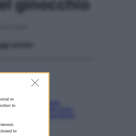
del ginocchio
re ai ripari
ggi anche
sonal or
Capelli spezzati lungo
ection to
l’attaccatura? Scopri come
risolvere l’annoso problema
nterest-
closed to