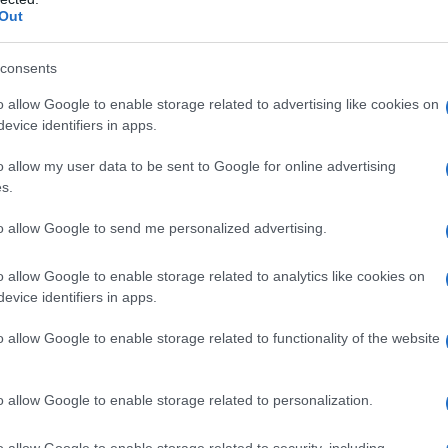
ta o, ancora più spesso, le
eccessive sollecitazioni
Out
to dopo aver praticato attività sportive che causano
consents
ibile: scopri,
a seconda dei principali disturbi
,
o allow Google to enable storage related to advertising like cookies on
evice identifiers in apps.
o allow my user data to be sent to Google for online advertising
s.
to allow Google to send me personalized advertising.
o allow Google to enable storage related to analytics like cookies on
evice identifiers in apps.
o allow Google to enable storage related to functionality of the website
o allow Google to enable storage related to personalization.
o allow Google to enable storage related to security, including