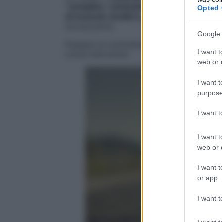
“semplice “contusione
legata a una cadu
Opted 
di muscoli, tendini e legamenti
, in aggua
sovraccarico.
Google 
Passare al contrattacco non è però imposs
I want t
come intervenire.
web or d
I want t
purpose
I want 
I want t
web or d
I want t
or app.
I want t
I want t