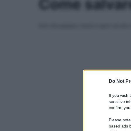
Come salvare
Anni che passano, traumi e sport ad alto 
Do Not Pr
If you wish 
sensitive in
confirm your
Please note
based ads b