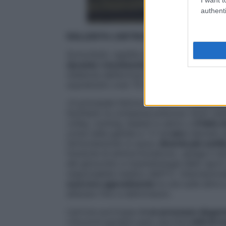
authenti
RALLENTA L’ARTROSI CON MENO KG E 
Scricchiolii, rigidità mattutina, dolore c
durante i movimenti, sia quando si cam
d’allarme dell’artrosi del ginocchio, prob
soprattutto over 70 (ma nel 5% dei casi, c
«Il principale fattore di rischio è
l’avanzar
facilitano la comparsa precoce: l’aver sub
volley, running, basket e calcio o
il fatto
come nelle gambe a “x”)
o varo
(deviato a
l’articolazione) si usura,
diventa più sottil
funzione di ammortizzatore», spiega il do
del ginocchio e traumatologia dello sport
responsabile medico dell’F.C. Internaziona
scorrere agevolmente
le une sulle altre
alterano fino a deformarsi».
L’artrosi purtroppo
è un processo degen
«Occorre perdere peso perché
i chili di 