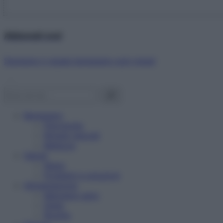
Abbonati ora!
Starbene ti regala benessere ogni mese!
Benessere
Psicologia
Rimedi naturali
Bellezza
Salute
News
Problemi e soluzioni
Alimentazione
Mangiare sano
Diete
Ricette