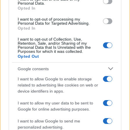
Personal Data.
not limited to your visit or usage behaviour. You may click to
Opted In
grant or deny consent to Google and its third-party tags to
use your data for below specified purposes in below Google
I want to opt-out of processing my
consent section.
Personal Data for Targeted Advertising.
Opted In
I want to opt-out of Collection, Use,
Retention, Sale, and/or Sharing of my
Personal Data that Is Unrelated with the
Purposes for which it was collected.
Opted Out
Google consents
I want to allow Google to enable storage
related to advertising like cookies on web or
device identifiers in apps.
I want to allow my user data to be sent to
Google for online advertising purposes.
I want to allow Google to send me
personalized advertising.