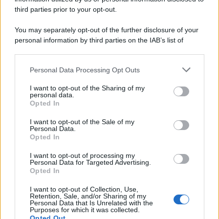
third parties prior to your opt-out.
You may separately opt-out of the further disclosure of your
personal information by third parties on the IAB’s list of
downstream participants.
Personal Data Processing Opt Outs
This information may also be disclosed by us to third parties
on the IAB’s List of Downstream Participants that may further
I want to opt-out of the Sharing of my
disclose it to other third parties.
personal data.
Opted In
Please note that this website/app uses one or more Google
services and may gather and store information including but
I want to opt-out of the Sale of my
Personal Data.
not limited to your visit or usage behaviour. You may click to
Opted In
grant or deny consent to Google and its third-party tags to
use your data for below specified purposes in below Google
I want to opt-out of processing my
consent section.
Personal Data for Targeted Advertising.
Opted In
I want to opt-out of Collection, Use,
Retention, Sale, and/or Sharing of my
Personal Data that Is Unrelated with the
Purposes for which it was collected.
Opted Out