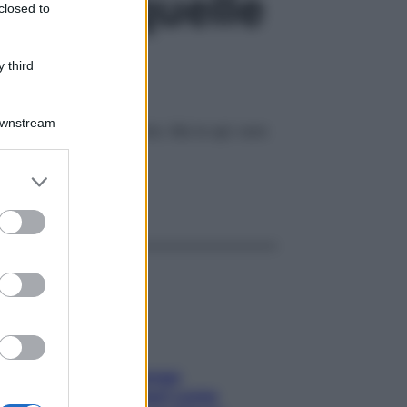
iranno quelle
closed to
 third
Downstream
ollinazione delle piante. Ma le api vere
er and store
to grant or
ggi anche
ed purposes
Capelli spezzati lungo
l’attaccatura? Scopri come