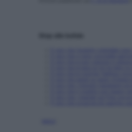
Articolo pubblicato sul
n. 14 di Starbene
i
Stop alle bufale
È vero che l'argento colloidale cura 
È vero che ci sono coccinelle perico
È vero che si può crescere in altez
È vero che la bara di chi ha fatto l
È vero che le ricerche Telethon ricor
È vero che esiste un gesto d'intesa
È vero che i migranti clandestini por
È vero che il rossetto può essere c
È vero che i magneti sul frigo provo
È vero che cocacola più aspirina ugu
MIELE