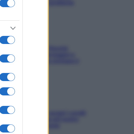
risolvere l’annoso problema
Fame dopo cena? Perché
succede e 6 snack leggeri e
appetitosi che non rovinano il
sonno
Non solo Maldive: scopri i coralli
che si nascondono nel nostro
Mediterraneo (e come
proteggerli)