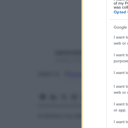
of my P
was col
Opted 
Google 
I want t
web or d
Caterina Caristo
I want t
25 Marzo 2018 – Lettura 2 minuti
purpose
I want 
Google
Discover
Fon
Seguici su
I want t
web or d
I want t
or app.
di
Gianluca Liva
, dell’associazione
Factch
I want t