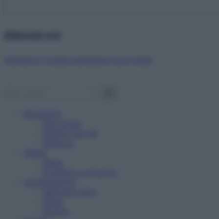
Abbonati ora!
Starbene ti regala benessere ogni mese!
Benessere
Psicologia
Rimedi naturali
Bellezza
Salute
News
Problemi e soluzioni
Alimentazione
Mangiare sano
Diete
Ricette