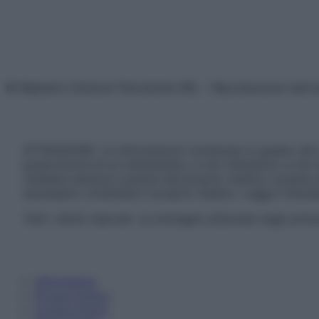
© Belpietro Edizioni Periodiche SRL – Riproduzione riser
ATTENZIONE: Le informazioni contenute in questo sito 
prescrizione di un trattamento, e non intendono e non 
chiedere sempre il parere del proprio medico curante e/o
necessario contattare il proprio medico. Leggi il Discl
Tutti i diritti riservati. Le immagini utilizzate negli ar
Informativa
Privacy Policy
Cookie Policy