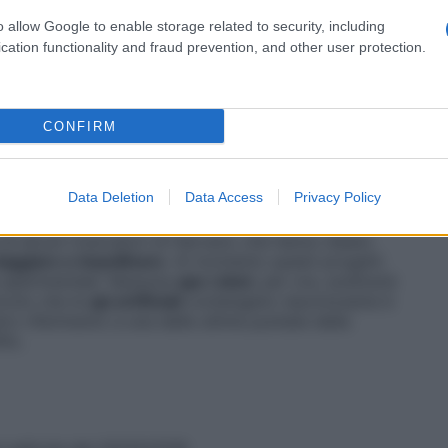
o allow Google to enable storage related to security, including
fala diffusa inizialmente negli Stati Uniti
, che
ltinazionali di “
api robot
”, col fine di sostituire
cation functionality and fraud prevention, and other user protection.
ste
api robot
potrebbero, in un futuro, avere compiti
è stato diffuso si fa riferimento a una
neurotossina
nel pungiglione metallico.
È tutto falso.
CONFIRM
 e del riscaldamento climatico non è, purtroppo, una
un danno che sembra avere raggiunto proporzioni
tanno cercando soluzioni
per far sì che l’impollinazione
Data Deletion
Data Access
Privacy Policy
za di api
.
 di alcuni ricercatori di Harvard, che hanno ideato
iaggiare e impollinare
. Al momento questi progetti
 sperimentale. Nessuna
ape robot
, per ora, sostituirà
ricolo che le
api artificiali
contengano neurotossine è
tro riferimento a una delle ultime puntate della
lix.