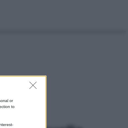
sonal or
ection to
nterest-