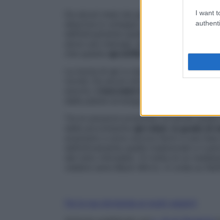
I want t
Da alcuni mesi sta girando in Italia una
bu
descrive lo sviluppo da parte di alcune mu
authenti
definitivamente quelle “tradizionali”. Que
ancor più malvagi, dato che nel testo che 
che queste
api artificiali
potrebbero avere 
La moria di api a causa dell’inquinamento
novità. Da alcuni anni, per rimediare a 
enormi,
i ricercatori di tutto il mondo s
delle piante avvenga nonostante la
caren
Tra le soluzioni proposte c’è anche quella
delle piccolissime
api robot
,
in grado di v
avanzano e sono ancora fermi a una fase
definitivamente quelle tradizionali e il pe
del tutto infondato. Si tratta di un maldes
celebre serie
Black Mirror
, in onda su Netf
Fai la tua domanda ai nostri esperti