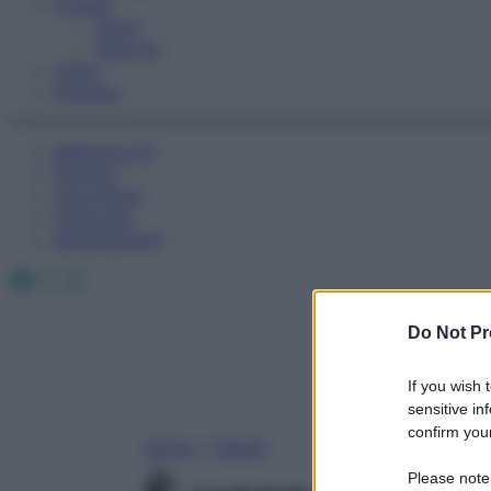
Fitness
Sport
Esercizi
Video
Podcast
Medicina AZ
Farmaci
Calcolatori
Oroscopo
Abbonamenti
Facebook
X
Instagram
Do Not Pr
If you wish 
sensitive in
confirm your
Home
»
Salute
Please note