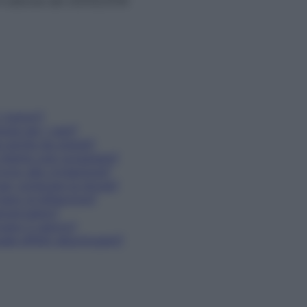
n edicola dal 20/03/2018
i tumori?
lose per i cani?
za anche da grandi?
a chemio può scoppiare?
rono alla vivisezione?
 per comprare la droga?
tano la bilharziosi?
ancerogeno?
cano il cancro?
ale effetti allucinogeni?