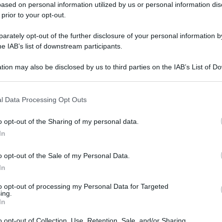
 api robot sostitu
ased on personal information utilized by us or personal information dis
 prior to your opt-out.
rately opt-out of the further disclosure of your personal information by
he IAB’s list of downstream participants.
tion may also be disclosed by us to third parties on the IAB’s List of 
i studiosi cercano soluzioni per assicurare ugualmente l’imp
 that may further disclose it to other third parties.
 da dove nasce questa bufala
 that this website/app uses one or more Google services and may gath
l Data Processing Opt Outs
including but not limited to your visit or usage behaviour. You may click 
Le
 to Google and its third-party tags to use your data for below specifi
o opt-out of the Sharing of my personal data.
ogle consent section.
In
o opt-out of the Sale of my Personal Data.
In
to opt-out of processing my Personal Data for Targeted
ing.
In
o opt-out of Collection, Use, Retention, Sale, and/or Sharing