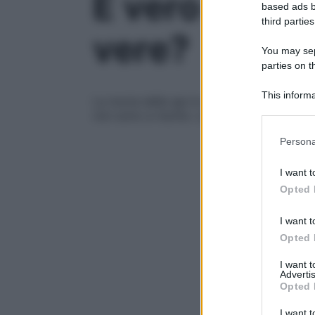
È vero che le
based ads b
third parties
vere?
You may sepa
parties on t
This informa
La moria delle api è nota ed è noto che gl
Participants
non sono a rischio. Leggi qui per sapere
Please note
Persona
information 
deny consent
I want t
in below Go
Opted 
I want t
Opted 
I want 
Advertis
Opted 
I want t