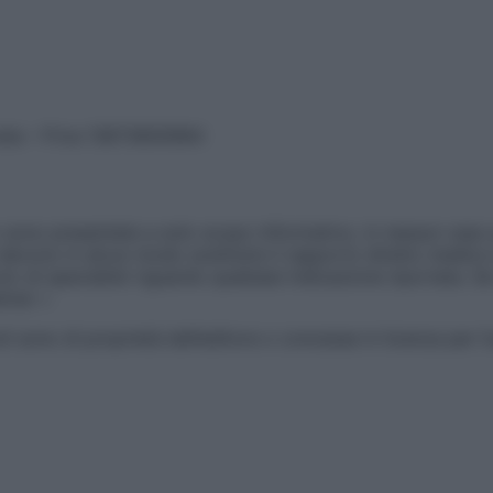
vata – P.Iva 13673600964
sono presentate a solo scopo informativo, in nessun caso p
devono in alcun modo sostituire il rapporto diretto medico-p
 di specialisti riguardo qualsiasi indicazione riportata. Se
aimer »
ticoli sono di proprietà dell’editore o concesse in licenza per 