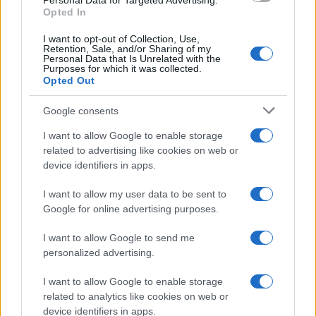
Personal Data for Targeted Advertising.
Opted In
I want to opt-out of Collection, Use,
Retention, Sale, and/or Sharing of my
Personal Data that Is Unrelated with the
Purposes for which it was collected.
Opted Out
Google consents
I want to allow Google to enable storage
related to advertising like cookies on web or
device identifiers in apps.
I want to allow my user data to be sent to
Google for online advertising purposes.
I want to allow Google to send me
personalized advertising.
I want to allow Google to enable storage
related to analytics like cookies on web or
device identifiers in apps.