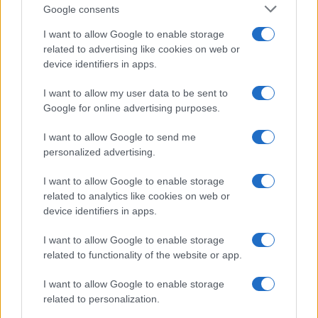
Google consents
I want to allow Google to enable storage
related to advertising like cookies on web or
device identifiers in apps.
I want to allow my user data to be sent to
Google for online advertising purposes.
I want to allow Google to send me
personalized advertising.
I want to allow Google to enable storage
related to analytics like cookies on web or
device identifiers in apps.
I want to allow Google to enable storage
related to functionality of the website or app.
I want to allow Google to enable storage
related to personalization.