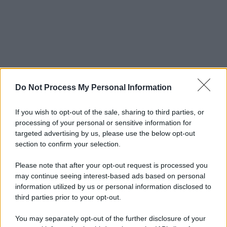
Do Not Process My Personal Information
If you wish to opt-out of the sale, sharing to third parties, or
processing of your personal or sensitive information for
targeted advertising by us, please use the below opt-out
section to confirm your selection.
Please note that after your opt-out request is processed you
may continue seeing interest-based ads based on personal
information utilized by us or personal information disclosed to
third parties prior to your opt-out.
You may separately opt-out of the further disclosure of your