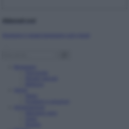
Abbonati ora!
Starbene ti regala benessere ogni mese!
Benessere
Psicologia
Rimedi naturali
Bellezza
Salute
News
Problemi e soluzioni
Alimentazione
Mangiare sano
Diete
Ricette