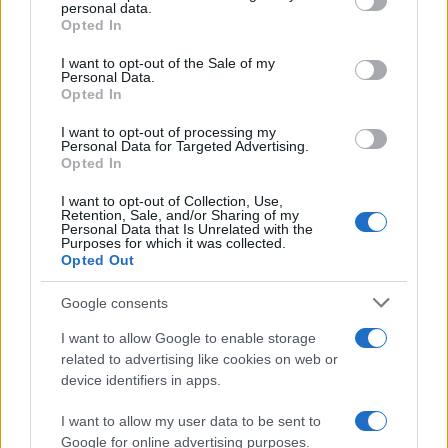
disclose it to other third parties.
personal data.
Opted In
Please note that this website/app uses one or more Google
services and may gather and store information including but
I want to opt-out of the Sale of my
Personal Data.
not limited to your visit or usage behaviour. You may click to
Opted In
grant or deny consent to Google and its third-party tags to
use your data for below specified purposes in below Google
I want to opt-out of processing my
consent section.
Personal Data for Targeted Advertising.
Opted In
I want to opt-out of Collection, Use,
Retention, Sale, and/or Sharing of my
Personal Data that Is Unrelated with the
Purposes for which it was collected.
Opted Out
Google consents
I want to allow Google to enable storage
related to advertising like cookies on web or
device identifiers in apps.
I want to allow my user data to be sent to
Google for online advertising purposes.