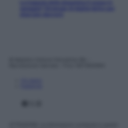
La trappola della dopamina ti segue in
spiaggia? Strategie di digital detox per
staccare davvero
© Belpietro Edizioni Periodiche SRL –
Riproduzione riservata – P.Iva 13673600964
Chi siamo
Pubblicità
Facebook
X
Instagram
ATTENZIONE: Le informazioni contenute in questo