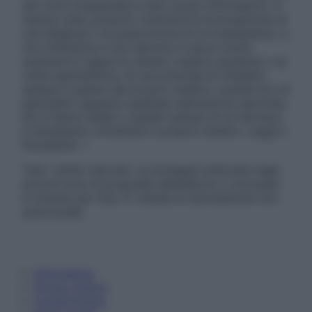
sito sono presentate a solo scopo informativo, in
nessun caso possono costituire la formulazione di
una diagnosi o la prescrizione di un trattamento, e
non intendono e non devono in alcun modo
sostituire il rapporto diretto medico-paziente o la
visita specialistica. Si raccomanda di chiedere
sempre il parere del proprio medico curante e/o di
specialisti riguardo qualsiasi indicazione riportata.
Se si hanno dubbi o quesiti sull’uso di un farmaco
è necessario contattare il proprio medico. Leggi il
Disclaimer »
Tutti i diritti riservati. Le immagini utilizzate negli
articoli sono di proprietà dell’editore o concesse
in licenza per l’uso. È vietata la riproduzione non
autorizzata.
Informativa
Privacy Policy
Cookie Policy