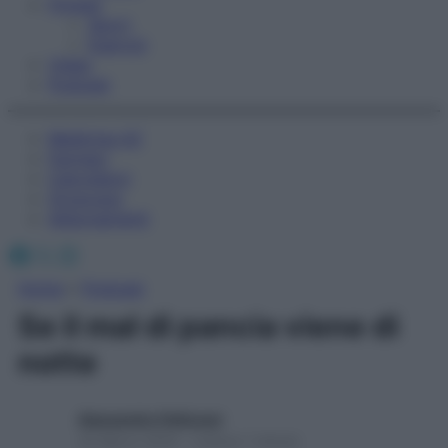
Fitness
Sport
Esercizi
Video
Podcast
Medicina AZ
Farmaci
Calcolatori
Oroscopo
Abbonamenti
Facebook
X
Instagram
Home
»
Podcast
Se il mal di pancia viene di
notte
Alessandro Pellizzari
25 Marzo 2025 – Lettura 1 minuto