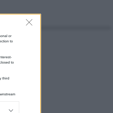
sonal or
ection to
nterest-
closed to
 third
Downstream
er and store