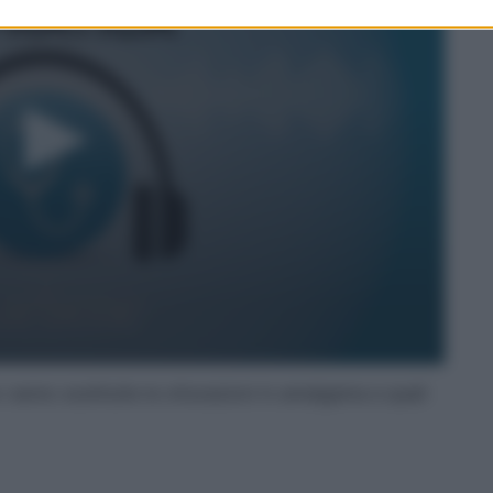
vanno sostituite le otturazioni in amalgama e quali