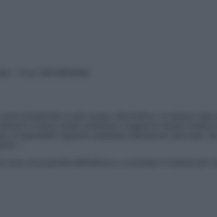
vata – P.Iva 13673600964
sono presentate a solo scopo informativo, in nessun caso p
devono in alcun modo sostituire il rapporto diretto medico-p
 di specialisti riguardo qualsiasi indicazione riportata. Se
aimer »
ticoli sono di proprietà dell’editore o concesse in licenza per 