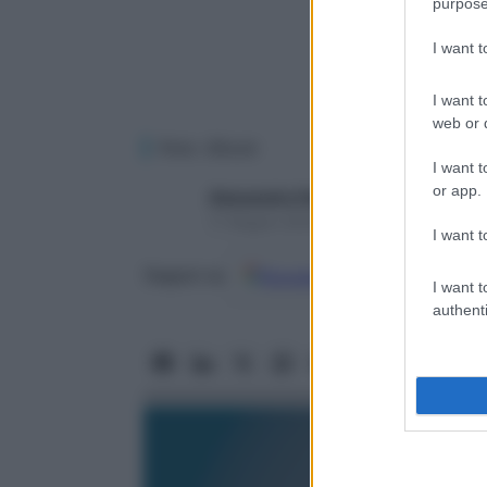
purpose
I want 
I want t
web or d
Foto: iStock
I want t
or app.
Alessandro Pellizzari
11 Giugno 2024 – Lettura 1 minuto
I want t
Google
Discover
Fon
Seguici su
I want t
authenti