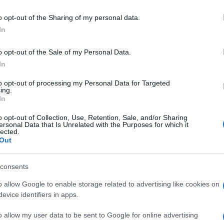
tuire un’otturazi
including but not limited to your visit or usage behaviour. You may click 
 to Google and its third-party tags to use your data for below specifi
o opt-out of the Sharing of my personal data.
ogle consent section.
In
o opt-out of the Sale of my Personal Data.
Le
In
to opt-out of processing my Personal Data for Targeted
ing.
In
o opt-out of Collection, Use, Retention, Sale, and/or Sharing
ersonal Data that Is Unrelated with the Purposes for which it
lected.
Out
consents
o allow Google to enable storage related to advertising like cookies on
evice identifiers in apps.
o allow my user data to be sent to Google for online advertising