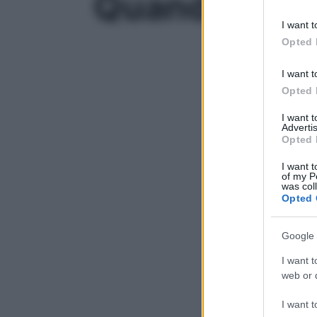
Quando sosti
information 
deny consent
I want t
in below Go
Opted 
I want t
Opted 
I want 
Advertis
Opted 
I want t
of my P
was col
Opted 
Google 
I want t
web or d
I want t