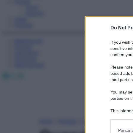
Fitness
Sport
Esercizi
Video
Podcast
Do Not Pr
Medicina AZ
If you wish 
Farmaci
sensitive in
Calcolatori
confirm your
Oroscopo
Abbonamenti
Please note
based ads b
Facebook
X
Instagram
third parties
You may sepa
parties on t
This informa
Participants
Home
»
Podcast
»
La salute in pratica
Please note
Persona