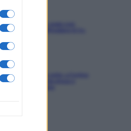
Aria condizionata: usala così,
senza rischiare raffreddore & Co.
Mindfulness tra le vette: a Cortina
due giorni lontani da stress e
ansia da smartphone