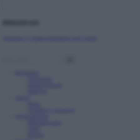
Abbonati ora!
Starbene ti regala benessere ogni mese!
Benessere
Psicologia
Rimedi naturali
Bellezza
Salute
News
Problemi e soluzioni
Alimentazione
Mangiare sano
Diete
Ricette