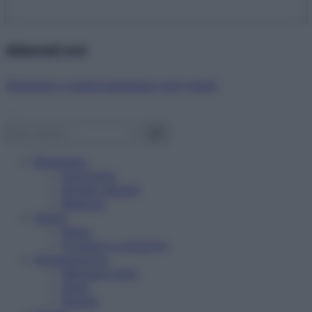
Abbonati ora!
Starbene ti regala benessere ogni mese!
Benessere
Psicologia
Rimedi naturali
Bellezza
Salute
News
Problemi e soluzioni
Alimentazione
Mangiare sano
Diete
Ricette