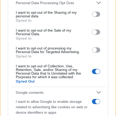
Personal Data Processing Opt Outs
This information may also be disclosed by us to third parties
on the IAB’s List of Downstream Participants that may further
I want to opt-out of the Sharing of my
disclose it to other third parties.
personal data.
Opted In
Please note that this website/app uses one or more Google
services and may gather and store information including but
I want to opt-out of the Sale of my
Personal Data.
not limited to your visit or usage behaviour. You may click to
Opted In
grant or deny consent to Google and its third-party tags to
use your data for below specified purposes in below Google
I want to opt-out of processing my
consent section.
Personal Data for Targeted Advertising.
Opted In
I want to opt-out of Collection, Use,
Retention, Sale, and/or Sharing of my
Personal Data that Is Unrelated with the
Purposes for which it was collected.
Opted Out
Google consents
I want to allow Google to enable storage
related to advertising like cookies on web or
device identifiers in apps.