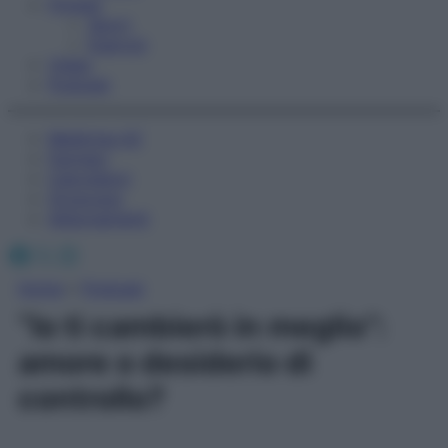
Fitness
Sport
Esercizi
Video
Podcast
Medicina AZ
Farmaci
Calcolatori
Oroscopo
Abbonamenti
Facebook
X
Instagram
Home
»
Podcast
“Io ti cambierò in meglio”:
amore o desiderio di
controllo?