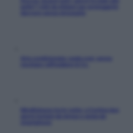
Doccia, lavarsi tutti i giorni fa male alla
pelle? I miti da sfatare per proteggerla
davvero senza stressarla
Aria condizionata: usala così, senza
rischiare raffreddore & Co.
Mindfulness tra le vette: a Cortina due
giorni lontani da stress e ansia da
smartphone