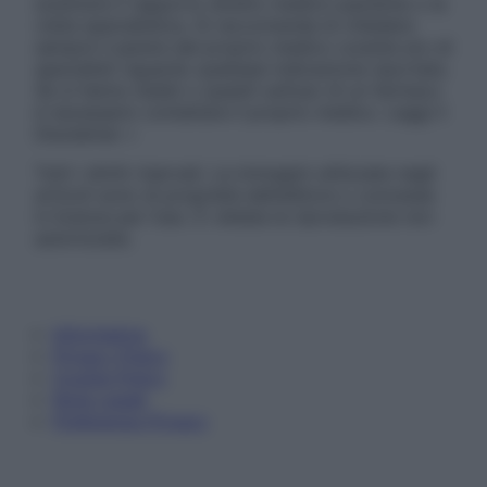
sostituire il rapporto diretto medico-paziente o la
visita specialistica. Si raccomanda di chiedere
sempre il parere del proprio medico curante e/o di
specialisti riguardo qualsiasi indicazione riportata.
Se si hanno dubbi o quesiti sull’uso di un farmaco
è necessario contattare il proprio medico. Leggi il
Disclaimer »
Tutti i diritti riservati. Le immagini utilizzate negli
articoli sono di proprietà dell’editore o concesse
in licenza per l’uso. È vietata la riproduzione non
autorizzata.
Informativa
Privacy Policy
Cookie Policy
Note Legali
Preferenze Privacy