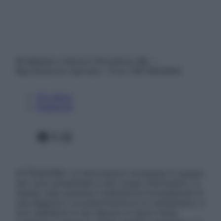
© Belpietro Edizioni Periodiche SRL –
Riproduzione riservata – P.Iva 13673600964
Chi siamo
Pubblicità
Facebook
X
Instagram
ATTENZIONE: Le informazioni contenute in questo
sito sono presentate a solo scopo informativo, in
nessun caso possono costituire la formulazione di
una diagnosi o la prescrizione di un trattamento, e
non intendono e non devono in alcun modo