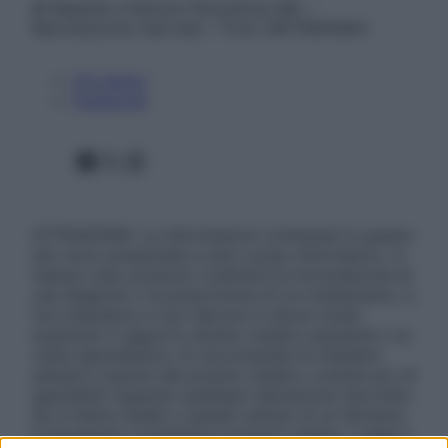
© Belpietro Edizioni Periodiche SRL –
Riproduzione riservata – P.Iva 13673600964
Chi siamo
Pubblicità
Facebook
X
Instagram
ATTENZIONE: Le informazioni contenute in questo
sito sono presentate a solo scopo informativo, in
nessun caso possono costituire la formulazione di
una diagnosi o la prescrizione di un trattamento, e
non intendono e non devono in alcun modo
sostituire il rapporto diretto medico-paziente o la
visita specialistica. Si raccomanda di chiedere
sempre il parere del proprio medico curante e/o di
specialisti riguardo qualsiasi indicazione riportata.
Se si hanno dubbi o quesiti sull’uso di un farmaco
è necessario contattare il proprio medico. Leggi il