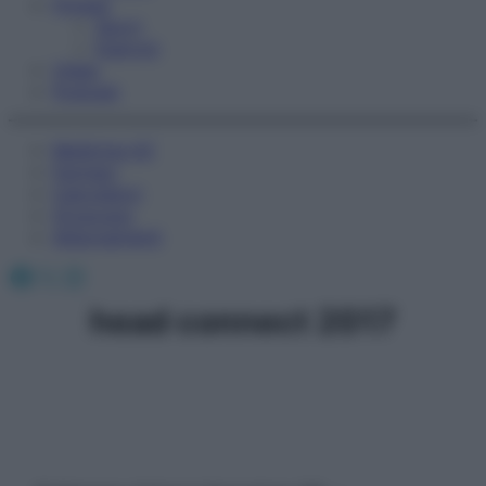
Fitness
Sport
Esercizi
Video
Podcast
Medicina AZ
Farmaci
Calcolatori
Oroscopo
Abbonamenti
Facebook
X
Instagram
head connect 2017