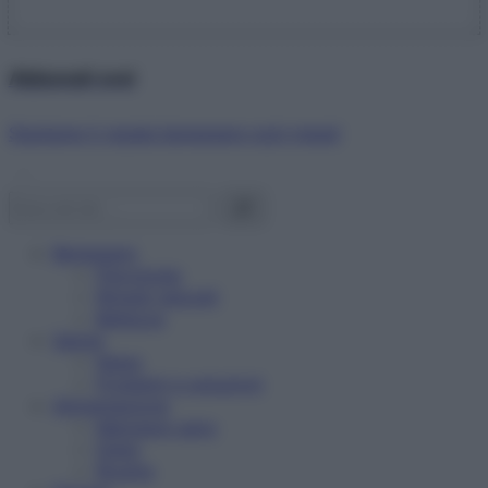
Abbonati ora!
Starbene ti regala benessere ogni mese!
Benessere
Psicologia
Rimedi naturali
Bellezza
Salute
News
Problemi e soluzioni
Alimentazione
Mangiare sano
Diete
Ricette