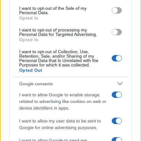
services and may gather and store information including but
I want to opt-out of the Sale of my
Personal Data.
not limited to your visit or usage behaviour. You may click to
Opted In
grant or deny consent to Google and its third-party tags to
use your data for below specified purposes in below Google
I want to opt-out of processing my
consent section.
Personal Data for Targeted Advertising.
Opted In
I want to opt-out of Collection, Use,
Retention, Sale, and/or Sharing of my
Personal Data that Is Unrelated with the
Purposes for which it was collected.
Opted Out
Google consents
I want to allow Google to enable storage
related to advertising like cookies on web or
device identifiers in apps.
I want to allow my user data to be sent to
Google for online advertising purposes.
I want to allow Google to send me