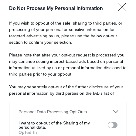
Disclaimer »
Do Not Process My Personal Information
Tutti i diritti riservati. Le immagini utilizzate negli
articoli sono di proprietà dell’editore o concesse
If you wish to opt-out of the sale, sharing to third parties, or
in licenza per l’uso. È vietata la riproduzione non
processing of your personal or sensitive information for
autorizzata.
targeted advertising by us, please use the below opt-out
section to confirm your selection.
Please note that after your opt-out request is processed you
Informativa
may continue seeing interest-based ads based on personal
Privacy Policy
information utilized by us or personal information disclosed to
Cookie Policy
third parties prior to your opt-out.
Note Legali
Preferenze Privacy
You may separately opt-out of the further disclosure of your
personal information by third parties on the IAB’s list of
downstream participants.
Personal Data Processing Opt Outs
This information may also be disclosed by us to third parties
on the IAB’s List of Downstream Participants that may further
I want to opt-out of the Sharing of my
disclose it to other third parties.
personal data.
Opted In
Please note that this website/app uses one or more Google