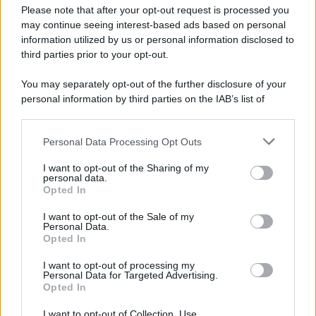
Please note that after your opt-out request is processed you
may continue seeing interest-based ads based on personal
information utilized by us or personal information disclosed to
third parties prior to your opt-out.
You may separately opt-out of the further disclosure of your
personal information by third parties on the IAB’s list of
downstream participants.
Personal Data Processing Opt Outs
This information may also be disclosed by us to third parties
on the IAB’s List of Downstream Participants that may further
I want to opt-out of the Sharing of my
disclose it to other third parties.
personal data.
Opted In
Please note that this website/app uses one or more Google
services and may gather and store information including but
I want to opt-out of the Sale of my
Personal Data.
not limited to your visit or usage behaviour. You may click to
Opted In
grant or deny consent to Google and its third-party tags to
use your data for below specified purposes in below Google
I want to opt-out of processing my
consent section.
Personal Data for Targeted Advertising.
Opted In
I want to opt-out of Collection, Use,