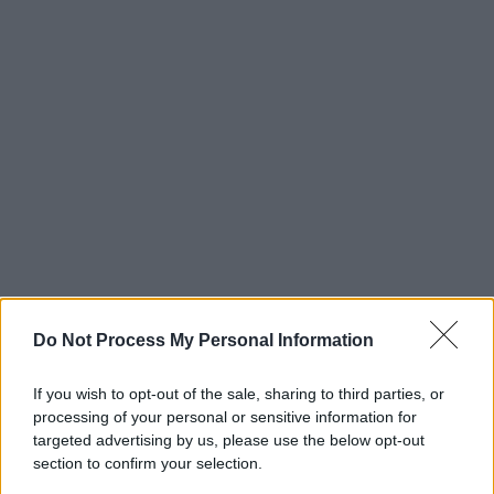
Do Not Process My Personal Information
If you wish to opt-out of the sale, sharing to third parties, or
processing of your personal or sensitive information for
targeted advertising by us, please use the below opt-out
section to confirm your selection.