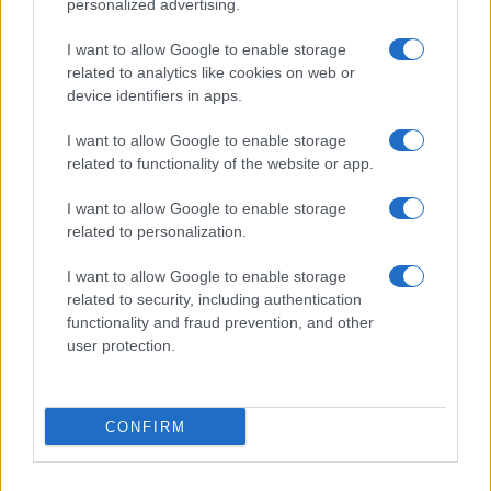
personalized advertising.
I want to allow Google to enable storage
related to analytics like cookies on web or
device identifiers in apps.
I want to allow Google to enable storage
related to functionality of the website or app.
I want to allow Google to enable storage
related to personalization.
I want to allow Google to enable storage
related to security, including authentication
functionality and fraud prevention, and other
user protection.
CONFIRM