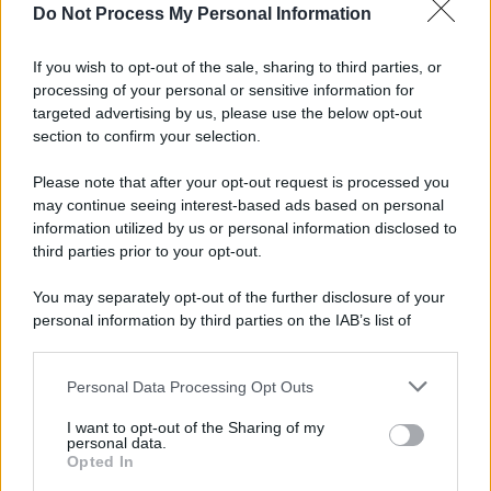
Do Not Process My Personal Information
If you wish to opt-out of the sale, sharing to third parties, or
processing of your personal or sensitive information for
targeted advertising by us, please use the below opt-out
section to confirm your selection.
Please note that after your opt-out request is processed you
may continue seeing interest-based ads based on personal
information utilized by us or personal information disclosed to
third parties prior to your opt-out.
You may separately opt-out of the further disclosure of your
personal information by third parties on the IAB’s list of
downstream participants.
Personal Data Processing Opt Outs
This information may also be disclosed by us to third parties
on the IAB’s List of Downstream Participants that may further
I want to opt-out of the Sharing of my
disclose it to other third parties.
personal data.
Opted In
Please note that this website/app uses one or more Google