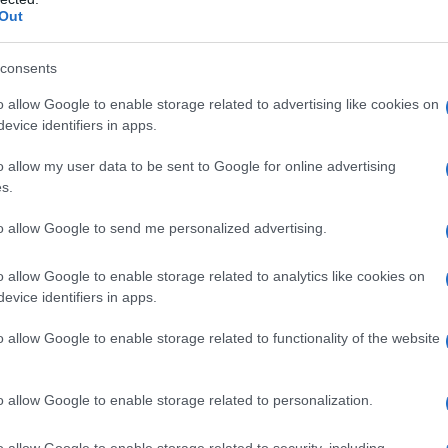
Out
consents
o allow Google to enable storage related to advertising like cookies on
evice identifiers in apps.
o allow my user data to be sent to Google for online advertising
s.
to allow Google to send me personalized advertising.
o allow Google to enable storage related to analytics like cookies on
evice identifiers in apps.
o allow Google to enable storage related to functionality of the website
o allow Google to enable storage related to personalization.
er diversi motivi:
carenze nutrizionali
(soprattutto di
iali per la bellezza di unghie e capelli, come lo
zinco
o allow Google to enable storage related to security, including