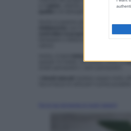
e il
calcio
), anemia, problemi di salute di 
authenti
qualità
e di detergenti aggressivi.
Anche la pessima abitudine d
i mangiarsi 
sfaldamento
una frequente conseguenza. C
controllare la propria alimentazione
assic
benessere e bellezza:
proteine sane
, vit
calcio).
Inoltre, è bene
indossare sempre i guanti
quando fa freddo. Da evitare, infine, le
ma
smalti permanenti o semi-permanenti.
I
rimedi naturali
risultano essere molto eff
l’accortezza di utilizzarli il prima possibil
Fai la tua domanda ai nostri esperti