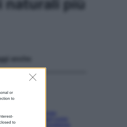
 naturali più
ggi anche
sonal or
ection to
Capelli spezzati lungo
nterest-
l’attaccatura? Scopri come
closed to
risolvere l’annoso problema