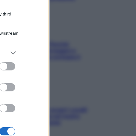
 third
Downstream
Fame dopo cena? Perché
succede e 6 snack leggeri e
er and store
appetitosi che non rovinano il
to grant or
sonno
ed purposes
Non solo Maldive: scopri i coralli
che si nascondono nel nostro
Mediterraneo (e come
proteggerli)