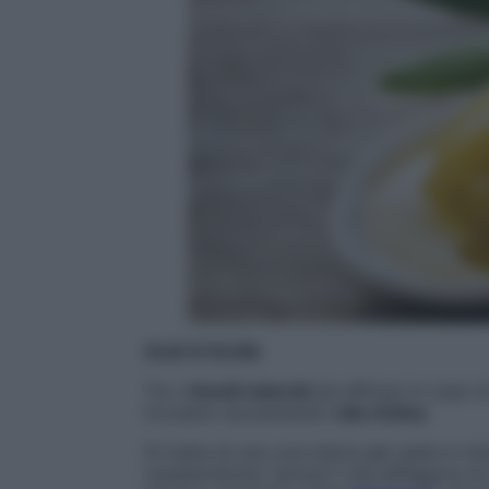
OLIO D’OLIVA
Tra i
rimedi naturali
più efficaci in caso 
troviamo sicuramente l’
olio d’oliva
.
Si tratta di una cura dolce già usata in te
caratteristiche “grinze”) che affliggono le