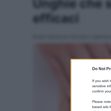
Unghie che si
efficaci
Rimedi naturali per rinforzare e rigenerar
Do Not Pr
If you wish 
sensitive in
confirm your
Please note
based ads b