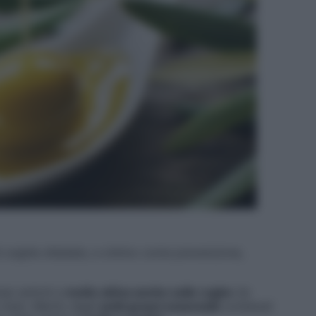
di unghie sfaldate, e ottimo come prevenzione,
mpi antichi e
molto attiva anche sulle rughe
(le
 mani. Merito degli
acidi grassi essenziali
contenuti