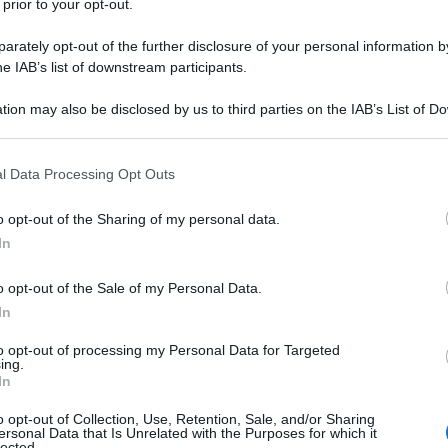
 prior to your opt-out.
rately opt-out of the further disclosure of your personal information by
he IAB’s list of downstream participants.
tion may also be disclosed by us to third parties on the IAB’s List of 
 that may further disclose it to other third parties.
 that this website/app uses one or more Google services and may gath
l Data Processing Opt Outs
including but not limited to your visit or usage behaviour. You may click 
 to Google and its third-party tags to use your data for below specifi
o opt-out of the Sharing of my personal data.
ogle consent section.
In
o opt-out of the Sale of my Personal Data.
In
ti preferite
to opt-out of processing my Personal Data for Targeted
ing.
In
o opt-out of Collection, Use, Retention, Sale, and/or Sharing
ersonal Data that Is Unrelated with the Purposes for which it
lected.