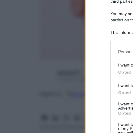
third parties
You may sepa
parties on t
This informa
Participants
Please note
Persona
information 
deny consent
I want t
in below Go
Opted 
seresissi77
12 Ottobre 2016 – Lettura 3 minuti
I want t
Opted 
Google
Discover
Fon
Seguici su
I want 
Advertis
Opted 
I want t
of my P
was col