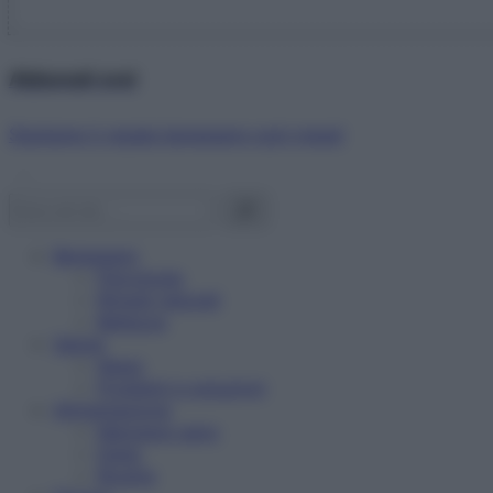
Abbonati ora!
Starbene ti regala benessere ogni mese!
Benessere
Psicologia
Rimedi naturali
Bellezza
Salute
News
Problemi e soluzioni
Alimentazione
Mangiare sano
Diete
Ricette