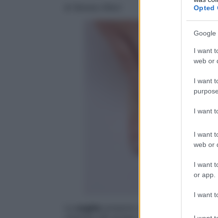
di Serena Allevi
Opted 
Google 
I want t
web or d
I want t
purpose
I want 
I want t
web or d
I want t
or app.
I want t
Le
unghie
possono sfaldarsi e rovinarsi p
vitamine del gruppo B e di minerali essenz
I want t