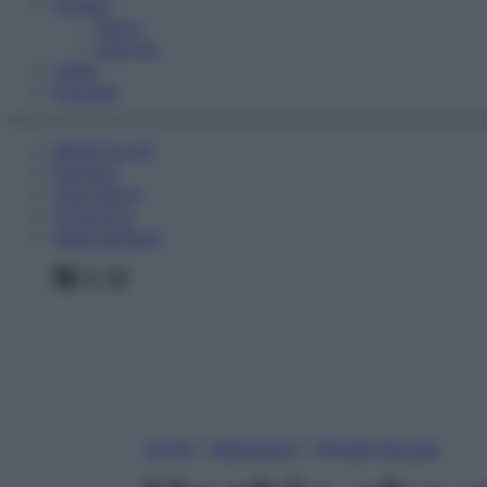
Fitness
Sport
Esercizi
Video
Podcast
Medicina AZ
Farmaci
Calcolatori
Oroscopo
Abbonamenti
Facebook
X
Instagram
Home
»
Benessere
»
Rimedi naturali