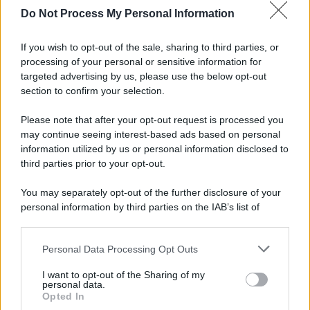
Do Not Process My Personal Information
If you wish to opt-out of the sale, sharing to third parties, or
processing of your personal or sensitive information for
targeted advertising by us, please use the below opt-out
section to confirm your selection.
Please note that after your opt-out request is processed you
may continue seeing interest-based ads based on personal
information utilized by us or personal information disclosed to
third parties prior to your opt-out.
You may separately opt-out of the further disclosure of your
personal information by third parties on the IAB’s list of
downstream participants.
Personal Data Processing Opt Outs
This information may also be disclosed by us to third parties
on the IAB’s List of Downstream Participants that may further
I want to opt-out of the Sharing of my
disclose it to other third parties.
personal data.
Opted In
Please note that this website/app uses one or more Google