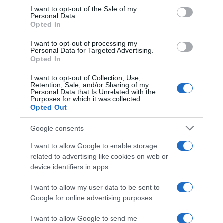
services and may gather and store information including but
I want to opt-out of the Sale of my
Personal Data.
not limited to your visit or usage behaviour. You may click to
Opted In
grant or deny consent to Google and its third-party tags to
use your data for below specified purposes in below Google
I want to opt-out of processing my
consent section.
Personal Data for Targeted Advertising.
Opted In
I want to opt-out of Collection, Use,
Retention, Sale, and/or Sharing of my
Personal Data that Is Unrelated with the
Purposes for which it was collected.
Opted Out
Google consents
I want to allow Google to enable storage
related to advertising like cookies on web or
device identifiers in apps.
I want to allow my user data to be sent to
Google for online advertising purposes.
I want to allow Google to send me