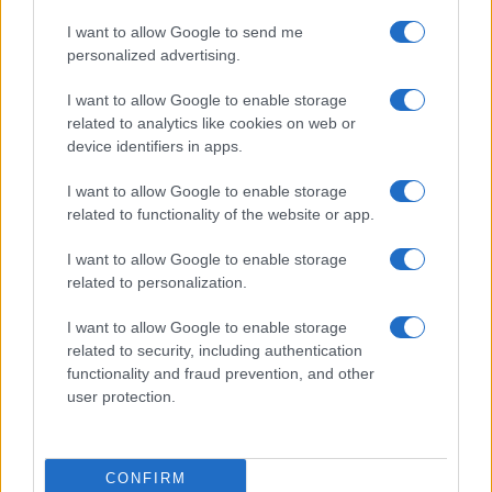
I want to allow Google to send me
personalized advertising.
I want to allow Google to enable storage
related to analytics like cookies on web or
device identifiers in apps.
I want to allow Google to enable storage
related to functionality of the website or app.
I want to allow Google to enable storage
related to personalization.
I want to allow Google to enable storage
related to security, including authentication
functionality and fraud prevention, and other
user protection.
CONFIRM