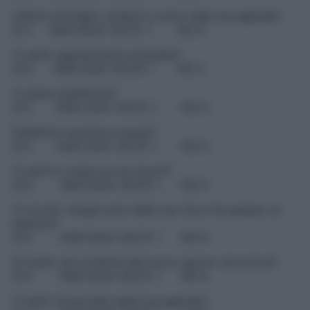
Utilizzi immagini, simboli e colori nella tua agenda?
S
Ì
2
NON SO/A VOLTE
1
NO
0
Ti senti regolarmente stressata?
S
Ì
0
NON SO/A VOLTE
1
NO
2
Ti piace pianificare?
S
Ì
2
NON SO/A VOLTE
1
NO
0
Pianifichi vacanze e pause?
S
Ì
2
NON SO/A VOLTE
1
NO
0
Ti senti in colpa se non lavori?
S
Ì
0
NON SO/A VOLTE
1
NO
2
Ti ricordi i singoli anni della tua vita e fai spesso un
bilancio?
S
Ì
2
NON SO/A VOLTE
1
NO
0
Di solito sei contenta del nuovo giorno che arriva?
S
Ì
2
NON SO/A VOLTE
1
NO
0
Ti senti minacciata dalla tua agenda?