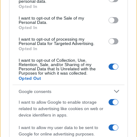
personal data.
Opted In
Please note that this website/app uses one or more Google
services and may gather and store information including but
I want to opt-out of the Sale of my
Personal Data.
not limited to your visit or usage behaviour. You may click to
Opted In
grant or deny consent to Google and its third-party tags to
use your data for below specified purposes in below Google
I want to opt-out of processing my
consent section.
Personal Data for Targeted Advertising.
Opted In
I want to opt-out of Collection, Use,
Retention, Sale, and/or Sharing of my
Personal Data that Is Unrelated with the
Purposes for which it was collected.
Opted Out
Google consents
I want to allow Google to enable storage
related to advertising like cookies on web or
device identifiers in apps.
I want to allow my user data to be sent to
Google for online advertising purposes.