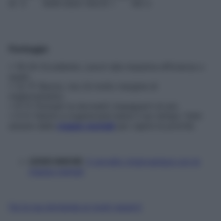
S
Ì
0
NON SO/A VOLTE
1
NO
2
Punteggio
• 18-24: Eccellente. Lavori alla massima efficienza o
quasi.
• 12-17: Buono, ma c’è molto margine di
miglioramento.
• 6-11: Potresti (e dovresti) impegnarti di più.
• 0-5: Fatichi a organizzare bene il tuo tempo. Fatti
aiutare dalle
mappe mentali
per capire le priorità.
LEGGI ANCHE
:
Il cervello ringiovanisce con le
mappe mentali
Fai la tua domanda ai nostri esperti