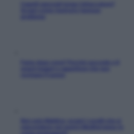
Capelli spezzati lungo l’attaccatura?
Scopri come risolvere l’annoso
problema
Fame dopo cena? Perché succede e 6
snack leggeri e appetitosi che non
rovinano il sonno
Non solo Maldive: scopri i coralli che si
nascondono nel nostro Mediterraneo (e
come proteggerli)