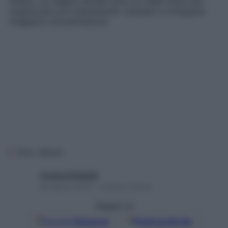
tempo. Le mappe mentali sono un valido aiuto per
organizzare più chiaramente i pensieri e sviluppare
maggiore concentrazione
Foto: iStock
Lorenza Guidotti
30 Marzo 2025 – Lettura 2 minuti
Seguici su
Google
Discover
Fonti preferite