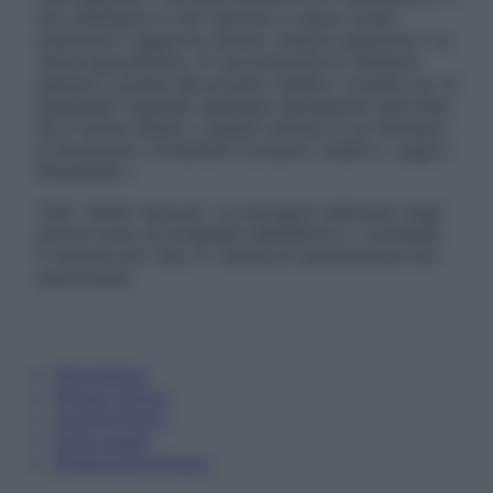
non intendono e non devono in alcun modo
sostituire il rapporto diretto medico-paziente o la
visita specialistica. Si raccomanda di chiedere
sempre il parere del proprio medico curante e/o di
specialisti riguardo qualsiasi indicazione riportata.
Se si hanno dubbi o quesiti sull’uso di un farmaco
è necessario contattare il proprio medico. Leggi il
Disclaimer »
Tutti i diritti riservati. Le immagini utilizzate negli
articoli sono di proprietà dell’editore o concesse
in licenza per l’uso. È vietata la riproduzione non
autorizzata.
Informativa
Privacy Policy
Cookie Policy
Note Legali
Preferenze Privacy