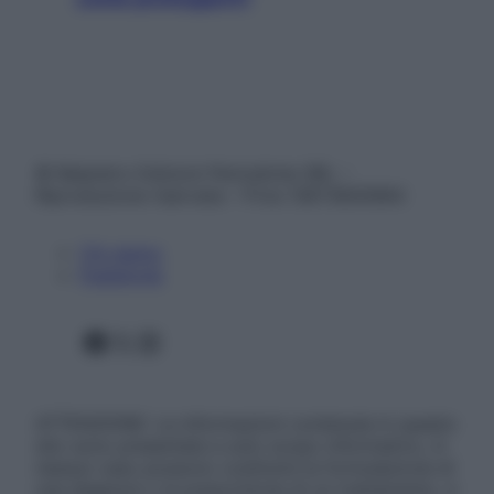
© Belpietro Edizioni Periodiche SRL –
Riproduzione riservata – P.Iva 13673600964
Chi siamo
Pubblicità
Facebook
X
Instagram
ATTENZIONE: Le informazioni contenute in questo
sito sono presentate a solo scopo informativo, in
nessun caso possono costituire la formulazione di
una diagnosi o la prescrizione di un trattamento, e