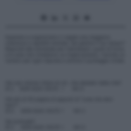
Imparare a organizzarsi ci regala una maggiore
chiarezza e rapidità mentale. Sai gestire il tuo tempo?
Rispondi alle domande per individuare i punti di forza
e le aree che richiedono un miglioramento. Cerchia un
numero per ogni risposta e annota il punteggio totale.
Hai una visione chiara di ciò che desideri dalla vita?
S
Ì
2
NON SO/A VOLTE
1
NO
0
Hai più di 50 pagine di appunti di ”cose che devi
fare”?
S
Ì
0
NON SO/A VOLTE
1
NO
2
Sei puntuale?
SÌ 2 NON SO/A VOLTE 1 NO 0