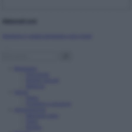
Abbonati ora!
Starbene ti regala benessere ogni mese!
Benessere
Psicologia
Rimedi naturali
Bellezza
Salute
News
Problemi e soluzioni
Alimentazione
Mangiare sano
Diete
Ricette