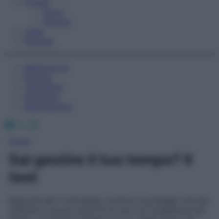
Fitness
Sport
Esercizi
Video
Podcast
Medicina AZ
Farmaci
Calcolatori
Oroscopo
Abbonamenti
Facebook
X
Instagram
Home
Sai gestire il tuo tempo? Il
test
Rispondi alle 11 domande, somma il punteggio che hai
ottenuto e scopri come te la cavi con la gestione del