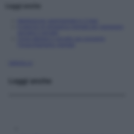
Leggi anche
Meditazione: sperimentala in 3 step
6 esercizi di ginnastica mentale per mantenere
giovane il cervello
Come allenare il cervello per prevenire
l'invecchiamento mentale
CERVELLO
Leggi anche