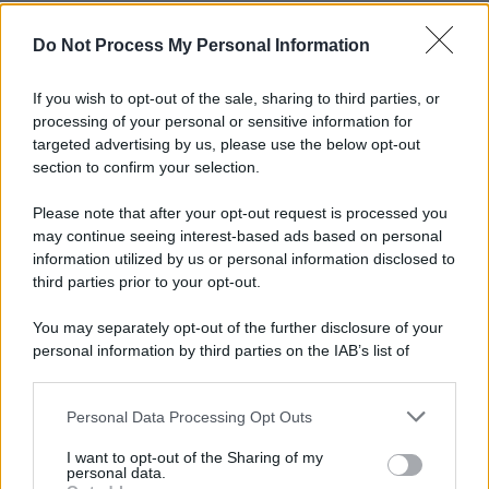
Do Not Process My Personal Information
If you wish to opt-out of the sale, sharing to third parties, or
processing of your personal or sensitive information for
targeted advertising by us, please use the below opt-out
section to confirm your selection.
Please note that after your opt-out request is processed you
may continue seeing interest-based ads based on personal
information utilized by us or personal information disclosed to
third parties prior to your opt-out.
You may separately opt-out of the further disclosure of your
personal information by third parties on the IAB’s list of
downstream participants.
Personal Data Processing Opt Outs
This information may also be disclosed by us to third parties
on the IAB’s List of Downstream Participants that may further
I want to opt-out of the Sharing of my
disclose it to other third parties.
personal data.