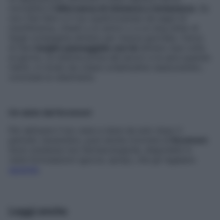
normalità è
l’alternanza di vicinanza e lontananza
. Se
non l’hai fatto e il tuo quattrozampe dà segni di
insofferenza, chiedi a un amico o a un dog sitter di
fargli compagnia almeno per mezza giornata. Cerca
di fare
lunghe passeggiate con lui
almeno due volte
al giorno, la mattina prima del lavoro e la sera quando
rientri, in modo da creare un’abitudine rassicurante»,
conclude la veterinaria.
Un aiuto dai feromoni
Per abituare il tuo cane a stare da solo dopo il
periodo vacanziero, puoi anche ricorrere ai
feromoni
.
Sono sostanze non farmacologiche, disponibili in
varie formulazioni (gocce, spray), che gli regalano
serenità
.
Leggi anche