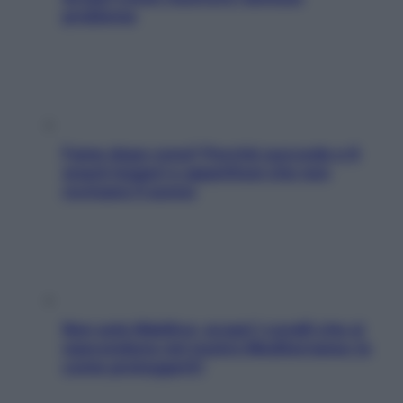
problema
Fame dopo cena? Perché succede e 6
snack leggeri e appetitosi che non
rovinano il sonno
Non solo Maldive: scopri i coralli che si
nascondono nel nostro Mediterraneo (e
come proteggerli)