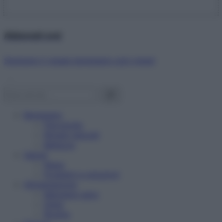
Abbonati ora!
Starbene ti regala benessere ogni mese!
Benessere
Psicologia
Rimedi naturali
Bellezza
Salute
News
Problemi e soluzioni
Alimentazione
Mangiare sano
Diete
Ricette