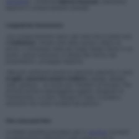
solitudine
», conferma
Sabrina Giussani
, veterinaria
esperta in comportamento animale.
I segnali da riconoscere
«Un comportamento tipico del cane che si sente solo
è
l’inibizione
: rimane cioè nella cuccia o dietro la
porta, o comunque resta per lungo tempo fermo in un
punto, senza muoversi, in attesa del ritorno del
proprietario», prosegue l’esperta.
«Ma può verificarsi anche la reazione opposta: il cane
si agita, cammina avanti e indietro
, piange, abbaia,
ulula, guaisce… un modo per chiederti di tornare. Può
arrivare anche a danneggiare oggetti, sfogando la
frustrazione, o a fare i bisogni in casa, in preda a
emozioni non molto lontane dal panico».
Che cosa puoi fare
«L’ideale sarebbe prevedere già in
vacanza
momenti
di separazione, affinché il cane capisca che la