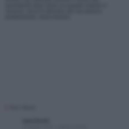
quotidianità dopo tante ore passate insieme in
vacanza. Cerca di abituarlo alla tua assenza
gradatamente, rassicurandolo
Foto: iStock
Laura Zoccoli
25 Agosto 2025 – Lettura 2 minuti