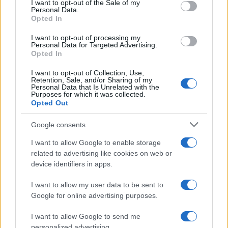
I want to opt-out of the Sale of my
Personal Data.
not limited to your visit or usage behaviour. You may click to
Opted In
grant or deny consent to Google and its third-party tags to
use your data for below specified purposes in below Google
I want to opt-out of processing my
consent section.
Personal Data for Targeted Advertising.
Opted In
I want to opt-out of Collection, Use,
Retention, Sale, and/or Sharing of my
Personal Data that Is Unrelated with the
Purposes for which it was collected.
Opted Out
Google consents
I want to allow Google to enable storage
related to advertising like cookies on web or
device identifiers in apps.
I want to allow my user data to be sent to
Google for online advertising purposes.
I want to allow Google to send me
personalized advertising.