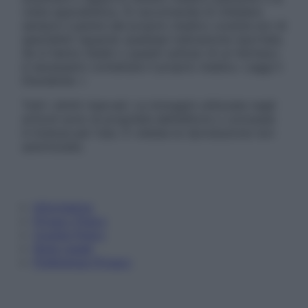
visita specialistica. Si raccomanda di chiedere
sempre il parere del proprio medico curante e/o di
specialisti riguardo qualsiasi indicazione riportata.
Se si hanno dubbi o quesiti sull’uso di un farmaco
è necessario contattare il proprio medico. Leggi il
Disclaimer »
Tutti i diritti riservati. Le immagini utilizzate negli
articoli sono di proprietà dell’editore o concesse
in licenza per l’uso. È vietata la riproduzione non
autorizzata.
Informativa
Privacy Policy
Cookie Policy
Note Legali
Preferenze Privacy