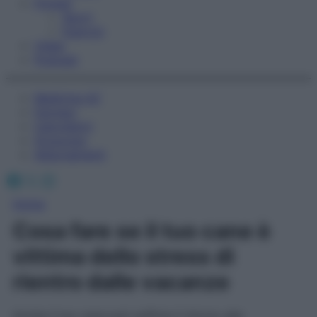
Fitness
Sport
Esercizi
Video
Podcast
Medicina AZ
Farmaci
Calcolatori
Oroscopo
Abbonamenti
Facebook
X
Instagram
Home
Cosa fare se il tuo cane è
vittima dello stress di
rientro dalle vacanze
Anche il tuo cane può soffrire il ritorno alla