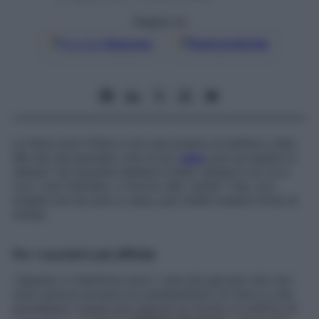
Seguici su
Google
Discover
Fonti preferite
Le ferie sono finite e non sei proprio al settimo cielo.
Ma hai mai pensato che al tuo
cane
può accadere lo
stesso? Se durante l’estate è stato sempre con te e
con i tuoi familiari, il ritorno alla “solita” vita, con
lunghe ore da solo a casa, può infatti essere fonte di
stress.
Per i cuccioli è più difficile
«Spesso a risentirne sono i cani più giovani che non
sono ancora avvezzi al cambiamento di ritmo e che
potrebbero essere più esposti al rischio di soffrire di