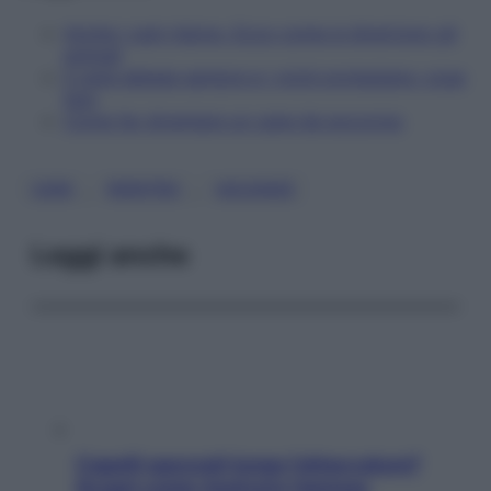
Anche i cani ridono. Ecco come si divertono gli
animali
Il cane abbaia sempre e i vicini protestano: cosa
fare
Come far diventare un cane da soccorso
, 
, 
CANI
RIENTRO
VACANZE
Leggi anche
Capelli spezzati lungo l’attaccatura?
Scopri come risolvere l’annoso