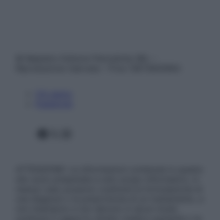
© Belpietro Edizioni Periodiche SRL –
Riproduzione riservata – P.Iva 13673600964
Chi siamo
Pubblicità
Facebook
X
Instagram
ATTENZIONE: Le informazioni contenute in questo
sito sono presentate a solo scopo informativo, in
nessun caso possono costituire la formulazione di
una diagnosi o la prescrizione di un trattamento, e
non intendono e non devono in alcun modo
sostituire il rapporto diretto medico-paziente o la